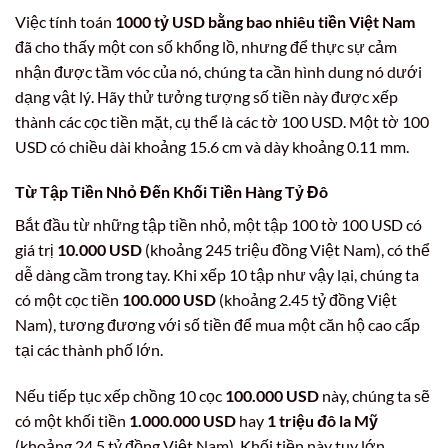
Việc tính toán
1000 tỷ USD bằng bao nhiêu tiền Việt Nam
đã cho thấy một con số khổng lồ, nhưng để thực sự cảm
nhận được tầm vóc của nó, chúng ta cần hình dung nó dưới
dạng vật lý. Hãy thử tưởng tượng số tiền này được xếp
thành các cọc tiền mặt, cụ thể là các tờ 100 USD. Một tờ 100
USD có chiều dài khoảng 15.6 cm và dày khoảng 0.11 mm.
Từ Tập Tiền Nhỏ Đến Khối Tiền Hàng Tỷ Đô
Bắt đầu từ những tập tiền nhỏ, một tập 100 tờ 100 USD có
giá trị
10.000 USD
(khoảng 245 triệu đồng Việt Nam), có thể
dễ dàng cầm trong tay. Khi xếp 10 tập như vậy lại, chúng ta
có một cọc tiền
100.000 USD
(khoảng 2.45 tỷ đồng Việt
Nam), tương đương với số tiền để mua một căn hộ cao cấp
tại các thành phố lớn.
Nếu tiếp tục xếp chồng 10 cọc
100.000 USD
này, chúng ta sẽ
có một khối tiền
1.000.000 USD
hay
1 triệu đô la Mỹ
(khoảng 24.5 tỷ đồng Việt Nam). Khối tiền này tuy lớn