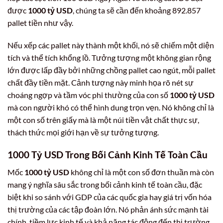
được
1000 tỷ USD
, chúng ta sẽ cần đến khoảng 892.857
pallet tiền như vậy.
Nếu xếp các pallet này thành một khối, nó sẽ chiếm một diện
tích và thể tích khổng lồ. Tưởng tượng một không gian rộng
lớn được lấp đầy bởi những chồng pallet cao ngút, mỗi pallet
chất đầy tiền mặt. Cảnh tượng này minh họa rõ nét sự
choáng ngợp và tầm vóc phi thường của con số
1000 tỷ USD
mà con người khó có thể hình dung trọn vẹn. Nó không chỉ là
một con số trên giấy mà là một núi tiền vật chất thực sự,
thách thức mọi giới hạn về sự tưởng tượng.
1000 Tỷ USD
Trong Bối Cảnh Kinh Tế Toàn Cầu
Mốc
1000 tỷ USD
không chỉ là một con số đơn thuần mà còn
mang ý nghĩa sâu sắc trong bối cảnh kinh tế toàn cầu, đặc
biệt khi so sánh với GDP của các quốc gia hay giá trị vốn hóa
thị trường của các tập đoàn lớn. Nó phản ánh sức mạnh tài
chính, tiềm lực kinh tế và khả năng tác động đến thị trường