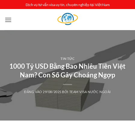
Bỏ
Dịch vụ tư vấn visa uy tín, chuyên nghiệp tại Việt Nam
qua
nội
dung
TIN TỨC
1000 Tỷ USD Bằng Bao Nhiêu Tiền Việt
Nam? Con Số Gây Choáng Ngợp
ĐĂNG VÀO
29/08/2025
BỞI
TEAM VISA NƯỚC NGOÀI