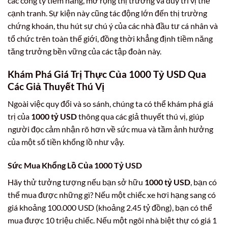
các công ty tiềm năng, mở rộng thị trường và duy trì vị thế
cạnh tranh. Sự kiện này cũng tác động lớn đến thị trường
chứng khoán, thu hút sự chú ý của các nhà đầu tư cá nhân và
tổ chức trên toàn thế giới, đồng thời khẳng định tiềm năng
tăng trưởng bền vững của các tập đoàn này.
Khám Phá Giá Trị Thực Của
1000 Tỷ USD
Qua
Các Giả Thuyết Thú Vị
Ngoài việc quy đổi và so sánh, chúng ta có thể khám phá giá
trị của
1000 tỷ USD
thông qua các giả thuyết thú vị, giúp
người đọc cảm nhận rõ hơn về sức mua và tầm ảnh hưởng
của một số tiền khổng lồ như vậy.
Sức Mua Khổng Lồ Của
1000 Tỷ USD
Hãy thử tưởng tượng nếu bạn sở hữu
1000 tỷ USD
, bạn có
thể mua được những gì? Nếu một chiếc xe hơi hạng sang có
giá khoảng 100.000 USD (khoảng 2.45 tỷ đồng), bạn có thể
mua được 10 triệu chiếc. Nếu một ngôi nhà biệt thự có giá 1