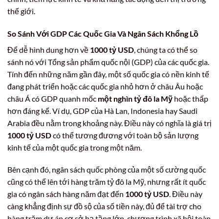
thế giới.
So Sánh Với GDP Các Quốc Gia Và Ngân Sách Khổng Lồ
Để dễ hình dung hơn về
1000 tỷ USD
, chúng ta có thể so
sánh nó với Tổng sản phẩm quốc nội (GDP) của các quốc gia.
Tính đến những năm gần đây, một số quốc gia có nền kinh tế
đang phát triển hoặc các quốc gia nhỏ hơn ở châu Âu hoặc
châu Á có GDP quanh mốc
một nghìn tỷ đô la Mỹ
hoặc thấp
hơn đáng kể. Ví dụ, GDP của Hà Lan, Indonesia hay Saudi
Arabia đều nằm trong khoảng này. Điều này có nghĩa là giá trị
1000 tỷ USD
có thể tương đương với toàn bộ sản lượng
kinh tế của một quốc gia trong một năm.
Bên cạnh đó, ngân sách quốc phòng của một số cường quốc
cũng có thể lên tới hàng trăm tỷ đô la Mỹ, nhưng rất ít quốc
gia có ngân sách hàng năm đạt đến
1000 tỷ USD
. Điều này
càng khẳng định sự đồ sộ của số tiền này, đủ để tài trợ cho
hàng trăm dự án cơ sở hạ tầng lớn, chương trình xã hội toàn