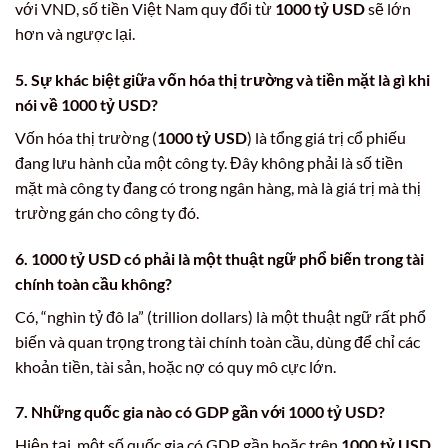
với VND, số tiền Việt Nam quy đổi từ
1000 tỷ USD
sẽ lớn
hơn và ngược lại.
5. Sự khác biệt giữa vốn hóa thị trường và tiền mặt là gì khi
nói về
1000 tỷ USD
?
Vốn hóa thị trường (
1000 tỷ USD
) là tổng giá trị cổ phiếu
đang lưu hành của một công ty. Đây không phải là số tiền
mặt mà công ty đang có trong ngân hàng, mà là giá trị mà thị
trường gán cho công ty đó.
6.
1000 tỷ USD
có phải là một thuật ngữ phổ biến trong tài
chính toàn cầu không?
Có, “nghìn tỷ đô la” (trillion dollars) là một thuật ngữ rất phổ
biến và quan trọng trong tài chính toàn cầu, dùng để chỉ các
khoản tiền, tài sản, hoặc nợ có quy mô cực lớn.
7. Những quốc gia nào có GDP gần với
1000 tỷ USD
?
Hiện tại, một số quốc gia có GDP gần hoặc trên
1000 tỷ USD