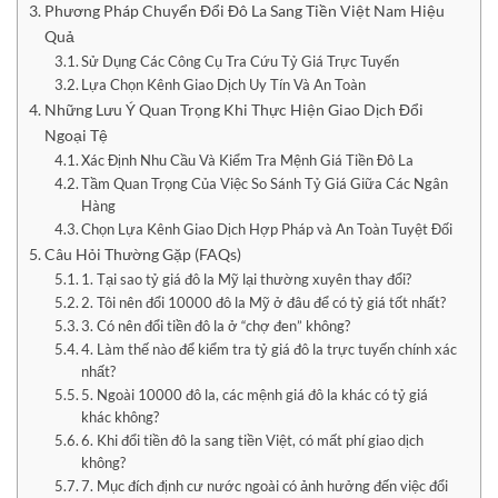
Phương Pháp Chuyển Đổi Đô La Sang Tiền Việt Nam Hiệu
Quả
Sử Dụng Các Công Cụ Tra Cứu Tỷ Giá Trực Tuyến
Lựa Chọn Kênh Giao Dịch Uy Tín Và An Toàn
Những Lưu Ý Quan Trọng Khi Thực Hiện Giao Dịch Đổi
Ngoại Tệ
Xác Định Nhu Cầu Và Kiểm Tra Mệnh Giá Tiền Đô La
Tầm Quan Trọng Của Việc So Sánh Tỷ Giá Giữa Các Ngân
Hàng
Chọn Lựa Kênh Giao Dịch Hợp Pháp và An Toàn Tuyệt Đối
Câu Hỏi Thường Gặp (FAQs)
1. Tại sao tỷ giá đô la Mỹ lại thường xuyên thay đổi?
2. Tôi nên đổi 10000 đô la Mỹ ở đâu để có tỷ giá tốt nhất?
3. Có nên đổi tiền đô la ở “chợ đen” không?
4. Làm thế nào để kiểm tra tỷ giá đô la trực tuyến chính xác
nhất?
5. Ngoài 10000 đô la, các mệnh giá đô la khác có tỷ giá
khác không?
6. Khi đổi tiền đô la sang tiền Việt, có mất phí giao dịch
không?
7. Mục đích định cư nước ngoài có ảnh hưởng đến việc đổi