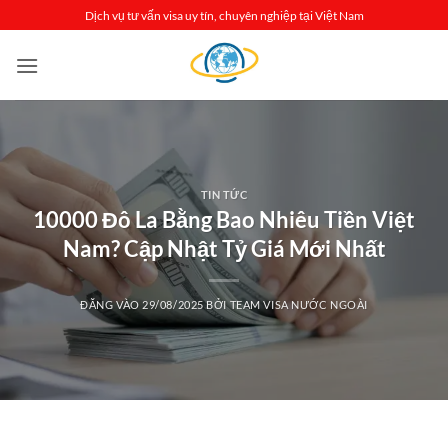
Bỏ
Dịch vụ tư vấn visa uy tín, chuyên nghiệp tại Việt Nam
qua
nội
dung
TIN TỨC
10000 Đô La Bằng Bao Nhiêu Tiền Việt
Nam? Cập Nhật Tỷ Giá Mới Nhất
ĐĂNG VÀO
29/08/2025
BỞI
TEAM VISA NƯỚC NGOÀI