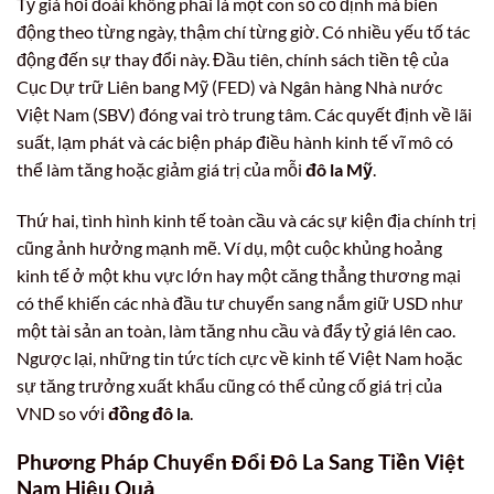
Tỷ giá hối đoái không phải là một con số cố định mà biến
động theo từng ngày, thậm chí từng giờ. Có nhiều yếu tố tác
động đến sự thay đổi này. Đầu tiên, chính sách tiền tệ của
Cục Dự trữ Liên bang Mỹ (FED) và Ngân hàng Nhà nước
Việt Nam (SBV) đóng vai trò trung tâm. Các quyết định về lãi
suất, lạm phát và các biện pháp điều hành kinh tế vĩ mô có
thể làm tăng hoặc giảm giá trị của mỗi
đô la Mỹ
.
Thứ hai, tình hình kinh tế toàn cầu và các sự kiện địa chính trị
cũng ảnh hưởng mạnh mẽ. Ví dụ, một cuộc khủng hoảng
kinh tế ở một khu vực lớn hay một căng thẳng thương mại
có thể khiến các nhà đầu tư chuyển sang nắm giữ USD như
một tài sản an toàn, làm tăng nhu cầu và đẩy tỷ giá lên cao.
Ngược lại, những tin tức tích cực về kinh tế Việt Nam hoặc
sự tăng trưởng xuất khẩu cũng có thể củng cố giá trị của
VND so với
đồng đô la
.
Phương Pháp Chuyển Đổi Đô La Sang Tiền Việt
Nam Hiệu Quả