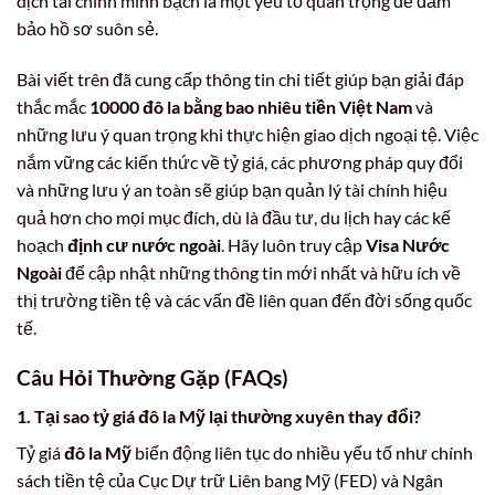
dịch tài chính minh bạch là một yếu tố quan trọng để đảm
bảo hồ sơ suôn sẻ.
Bài viết trên đã cung cấp thông tin chi tiết giúp bạn giải đáp
thắc mắc
10000 đô la bằng bao nhiêu tiền Việt Nam
và
những lưu ý quan trọng khi thực hiện giao dịch ngoại tệ. Việc
nắm vững các kiến thức về tỷ giá, các phương pháp quy đổi
và những lưu ý an toàn sẽ giúp bạn quản lý tài chính hiệu
quả hơn cho mọi mục đích, dù là đầu tư, du lịch hay các kế
hoạch
định cư nước ngoài
. Hãy luôn truy cập
Visa Nước
Ngoài
để cập nhật những thông tin mới nhất và hữu ích về
thị trường tiền tệ và các vấn đề liên quan đến đời sống quốc
tế.
Câu Hỏi Thường Gặp (FAQs)
1. Tại sao tỷ giá đô la Mỹ lại thường xuyên thay đổi?
Tỷ giá
đô la Mỹ
biến động liên tục do nhiều yếu tố như chính
sách tiền tệ của Cục Dự trữ Liên bang Mỹ (FED) và Ngân