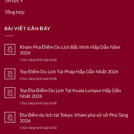
Tin tức Ý
Tổng hợp
BÀI VIẾT GẦN ĐÂY
Khám Phá Điểm Du Lịch Bắc Ninh Hấp Dẫn Năm
25
Th5
2026
ở
Chức năng bình luận bị tắt
Khám
Phá
Top Điểm Du Lịch Tại Pháp Hấp Dẫn Nhất 2026
25
Điểm
Th5
ở
Chức năng bình luận bị tắt
Du
Top
Lịch
Điểm
Top Địa Điểm Du Lịch Tại Kuala Lumpur Hấp Dẫn
Bắc
25
Du
Th5
Nhất 2026
Ninh
Lịch
Hấp
ở
Chức năng bình luận bị tắt
Tại
Dẫn
Top
Pháp
Năm
Địa
Địa điểm du lịch tại Tokyo: Khám phá xứ sở Phù Tang
Hấp
25
2026
Điểm
Dẫn
Th5
2026
Du
Nhất
ở
Chức năng bình luận bị tắt
Lịch
2026
Địa
Tại