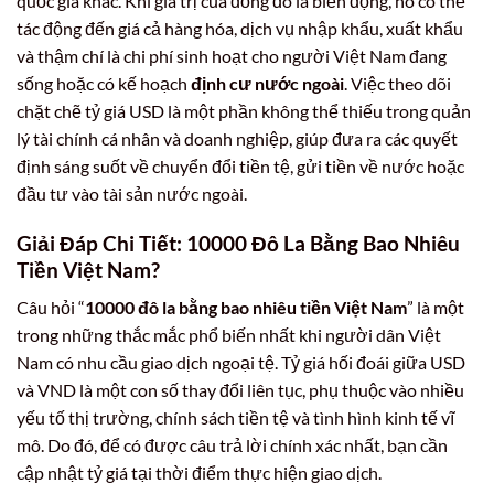
quốc gia khác. Khi giá trị của đồng đô la biến động, nó có thể
tác động đến giá cả hàng hóa, dịch vụ nhập khẩu, xuất khẩu
và thậm chí là chi phí sinh hoạt cho người Việt Nam đang
sống hoặc có kế hoạch
định cư nước ngoài
. Việc theo dõi
chặt chẽ tỷ giá USD là một phần không thể thiếu trong quản
lý tài chính cá nhân và doanh nghiệp, giúp đưa ra các quyết
định sáng suốt về chuyển đổi tiền tệ, gửi tiền về nước hoặc
đầu tư vào tài sản nước ngoài.
Giải Đáp Chi Tiết: 10000 Đô La Bằng Bao Nhiêu
Tiền Việt Nam?
Câu hỏi “
10000 đô la bằng bao nhiêu tiền Việt Nam
” là một
trong những thắc mắc phổ biến nhất khi người dân Việt
Nam có nhu cầu giao dịch ngoại tệ. Tỷ giá hối đoái giữa USD
và VND là một con số thay đổi liên tục, phụ thuộc vào nhiều
yếu tố thị trường, chính sách tiền tệ và tình hình kinh tế vĩ
mô. Do đó, để có được câu trả lời chính xác nhất, bạn cần
cập nhật tỷ giá tại thời điểm thực hiện giao dịch.