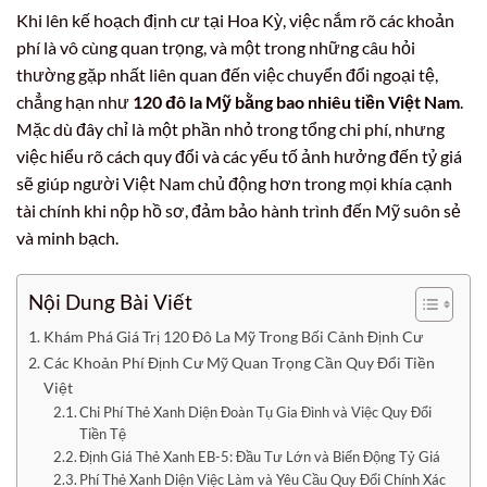
Khi lên kế hoạch định cư tại Hoa Kỳ, việc nắm rõ các khoản
phí là vô cùng quan trọng, và một trong những câu hỏi
thường gặp nhất liên quan đến việc chuyển đổi ngoại tệ,
chẳng hạn như
120 đô la Mỹ bằng bao nhiêu tiền Việt Nam
.
Mặc dù đây chỉ là một phần nhỏ trong tổng chi phí, nhưng
việc hiểu rõ cách quy đổi và các yếu tố ảnh hưởng đến tỷ giá
sẽ giúp người Việt Nam chủ động hơn trong mọi khía cạnh
tài chính khi nộp hồ sơ, đảm bảo hành trình đến Mỹ suôn sẻ
và minh bạch.
Nội Dung Bài Viết
Khám Phá Giá Trị 120 Đô La Mỹ Trong Bối Cảnh Định Cư
Các Khoản Phí Định Cư Mỹ Quan Trọng Cần Quy Đổi Tiền
Việt
Chi Phí Thẻ Xanh Diện Đoàn Tụ Gia Đình và Việc Quy Đổi
Tiền Tệ
Định Giá Thẻ Xanh EB-5: Đầu Tư Lớn và Biến Động Tỷ Giá
Phí Thẻ Xanh Diện Việc Làm và Yêu Cầu Quy Đổi Chính Xác