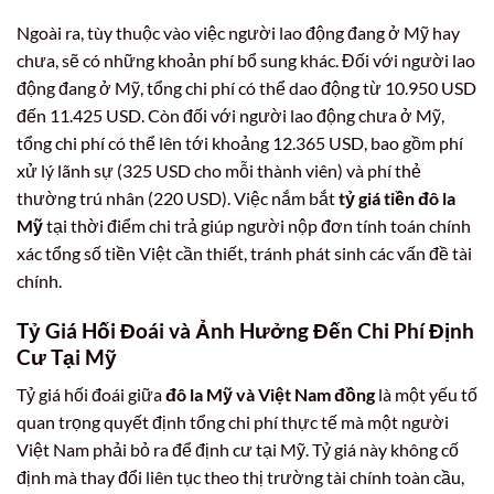
Ngoài ra, tùy thuộc vào việc người lao động đang ở Mỹ hay
chưa, sẽ có những khoản phí bổ sung khác. Đối với người lao
động đang ở Mỹ, tổng chi phí có thể dao động từ 10.950 USD
đến 11.425 USD. Còn đối với người lao động chưa ở Mỹ,
tổng chi phí có thể lên tới khoảng 12.365 USD, bao gồm phí
xử lý lãnh sự (325 USD cho mỗi thành viên) và phí thẻ
thường trú nhân (220 USD). Việc nắm bắt
tỷ giá tiền đô la
Mỹ
tại thời điểm chi trả giúp người nộp đơn tính toán chính
xác tổng số tiền Việt cần thiết, tránh phát sinh các vấn đề tài
chính.
Tỷ Giá Hối Đoái và Ảnh Hưởng Đến Chi Phí Định
Cư Tại Mỹ
Tỷ giá hối đoái giữa
đô la Mỹ và Việt Nam đồng
là một yếu tố
quan trọng quyết định tổng chi phí thực tế mà một người
Việt Nam phải bỏ ra để định cư tại Mỹ. Tỷ giá này không cố
định mà thay đổi liên tục theo thị trường tài chính toàn cầu,