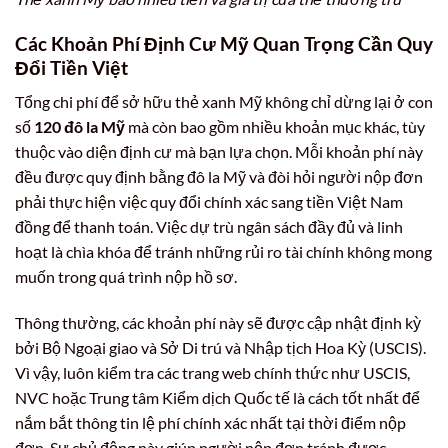
Các Khoản Phí Định Cư Mỹ Quan Trọng Cần Quy
Đổi Tiền Việt
Tổng chi phí để sở hữu thẻ xanh Mỹ không chỉ dừng lại ở con
số
120 đô la Mỹ
mà còn bao gồm nhiều khoản mục khác, tùy
thuộc vào diện định cư mà bạn lựa chọn. Mỗi khoản phí này
đều được quy định bằng đô la Mỹ và đòi hỏi người nộp đơn
phải thực hiện việc quy đổi chính xác sang tiền Việt Nam
đồng để thanh toán. Việc dự trù ngân sách đầy đủ và linh
hoạt là chìa khóa để tránh những rủi ro tài chính không mong
muốn trong quá trình nộp hồ sơ.
Thông thường, các khoản phí này sẽ được cập nhật định kỳ
bởi Bộ Ngoại giao và Sở Di trú và Nhập tịch Hoa Kỳ (USCIS).
Vì vậy, luôn kiểm tra các trang web chính thức như USCIS,
NVC hoặc Trung tâm Kiểm dịch Quốc tế là cách tốt nhất để
nắm bắt thông tin lệ phí chính xác nhất tại thời điểm nộp
đơn. Sự chủ động này giúp người nộp đơn tránh được