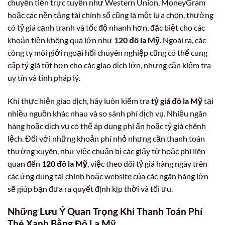
chuyển tiền trực tuyến như Western Union, MoneyGram
hoặc các nền tảng tài chính số cũng là một lựa chọn, thường
có tỷ giá cạnh tranh và tốc độ nhanh hơn, đặc biệt cho các
khoản tiền không quá lớn như
120 đô la Mỹ
. Ngoài ra, các
công ty môi giới ngoại hối chuyên nghiệp cũng có thể cung
cấp tỷ giá tốt hơn cho các giao dịch lớn, nhưng cần kiểm tra
uy tín và tính pháp lý.
Khi thực hiện giao dịch, hãy luôn kiểm tra
tỷ giá đô la Mỹ
tại
nhiều nguồn khác nhau và so sánh phí dịch vụ. Nhiều ngân
hàng hoặc dịch vụ có thể áp dụng phí ẩn hoặc tỷ giá chênh
lệch. Đối với những khoản phí nhỏ nhưng cần thanh toán
thường xuyên, như việc chuẩn bị các giấy tờ hoặc phí liên
quan đến
120 đô la Mỹ
, việc theo dõi tỷ giá hàng ngày trên
các ứng dụng tài chính hoặc website của các ngân hàng lớn
sẽ giúp bạn đưa ra quyết định kịp thời và tối ưu.
Những Lưu Ý Quan Trọng Khi Thanh Toán Phí
Thẻ Xanh Bằng Đô La Mỹ