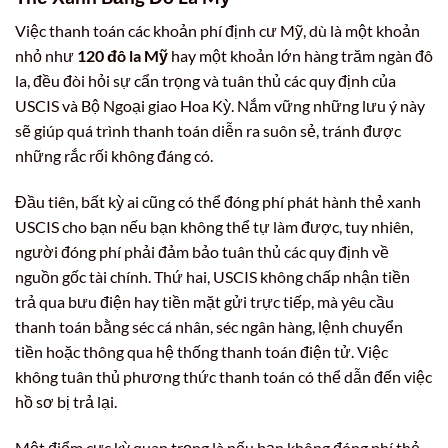
Việc thanh toán các khoản phí định cư Mỹ, dù là một khoản
nhỏ như
120 đô la Mỹ
hay một khoản lớn hàng trăm ngàn đô
la, đều đòi hỏi sự cẩn trọng và tuân thủ các quy định của
USCIS và Bộ Ngoại giao Hoa Kỳ. Nắm vững những lưu ý này
sẽ giúp quá trình thanh toán diễn ra suôn sẻ, tránh được
những rắc rối không đáng có.
Đầu tiên, bất kỳ ai cũng có thể đóng phí phát hành thẻ xanh
USCIS cho bạn nếu bạn không thể tự làm được, tuy nhiên,
người đóng phí phải đảm bảo tuân thủ các quy định về
nguồn gốc tài chính. Thứ hai, USCIS không chấp nhận tiền
trả qua bưu điện hay tiền mặt gửi trực tiếp, mà yêu cầu
thanh toán bằng séc cá nhân, séc ngân hàng, lệnh chuyển
tiền hoặc thông qua hệ thống thanh toán điện tử. Việc
không tuân thủ phương thức thanh toán có thể dẫn đến việc
hồ sơ bị trả lại.
Một điểm cực kỳ quan trọng là nếu bạn không đóng phí thẻ