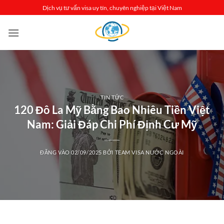
Bỏ
Dịch vụ tư vấn visa uy tín, chuyên nghiệp tại Việt Nam
qua
nội
dung
TIN TỨC
120 Đô La Mỹ Bằng Bao Nhiêu Tiền Việt
Nam: Giải Đáp Chi Phí Định Cư Mỹ
ĐĂNG VÀO
02/09/2025
BỞI
TEAM VISA NƯỚC NGOÀI