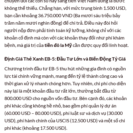
chuyển đổi các con số này sang tiền Việt Nam đồng là bước
không thể thiếu. Chẳng hạn, với mức trung bình 1.500 USD,
bạn cần khoảng 36.750.000 VND (Ba mươi sáu triệu bảy
trăm năm mươi nghìn đồng) để chi trả. Điều này đòi hỏi
người nộp đơn phải tính toán kỹ lưỡng, không chỉ với các
khoản cố định mà còn với các khoản thay đổi như phí khám
bệnh, mà giá trị của
tiền đô la Mỹ
cần được quy đổi linh hoạt.
Định Giá Thẻ Xanh EB-5: Đầu Tư Lớn và Biến Động Tỷ Giá
Chương trình đầu tư EB-5 thu hút những gia đình có nguồn
lực tài chính vững mạnh, mang đến tỷ lệ thành công cao và
thời gian xử lý nhanh chóng hơn. Tuy nhiên, chi phí cho diện
này lại là một khoản đầu tư rất lớn, thường bắt đầu từ
800.000 USD cho nguồn vốn đầu tư. Bên cạnh đó, các khoản
phí khác cũng không hề nhỏ, bao gồm phí quản lý dự án
(60.000 USD – 80.000 USD), phí luật sư và dịch vụ (30.000
USD), phí hành chính của USCIS (12.500 USD) và một số chi
phí khác (khoảng 17.500 USD).