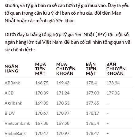
khoản, và tỷ giá bán ra sẽ cao hơn tỷ giá mua vào. Đây là yếu
tố quan trọng cần lưu ý khi bạn có nhu cầu đổi tiền Man
Nhật hoặc các mệnh giá Yên khác.
Dưới đây là bảng tổng hợp tỷ giá Yên Nhật (JPY) tại một số
ngân hàng lớn tại Việt Nam, để bạn có cái nhìn tổng quan về
sự chênh lệch:
MUA
MUA
BÁN
BÁN
NGÂN
TIỀN
CHUYỂN
TIỀN
CHUYỂN
HÀNG
MẶT
KHOẢN
MẶT
KHOẢN
ABBank
168,75
169,43
178,4
178,94
ACB
170,39
171,24
177,03
177,03
Agribank
169,85
170,53
177,65
–
BIDV
170,67
170,97
178,17
–
Vietcombank
167,88
169,58
178,54
–
VietinBank
170,47
170,97
178,47
–