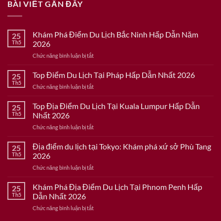
BÀI VIẾT GẦN ĐÂY
Khám Phá Điểm Du Lịch Bắc Ninh Hấp Dẫn Năm
25
Th5
2026
ở
Chức năng bình luận bị tắt
Khám
Phá
Top Điểm Du Lịch Tại Pháp Hấp Dẫn Nhất 2026
25
Điểm
Th5
ở
Chức năng bình luận bị tắt
Du
Top
Lịch
Điểm
Top Địa Điểm Du Lịch Tại Kuala Lumpur Hấp Dẫn
Bắc
25
Du
Th5
Nhất 2026
Ninh
Lịch
Hấp
ở
Chức năng bình luận bị tắt
Tại
Dẫn
Top
Pháp
Năm
Địa
Địa điểm du lịch tại Tokyo: Khám phá xứ sở Phù Tang
Hấp
25
2026
Điểm
Dẫn
Th5
2026
Du
Nhất
ở
Chức năng bình luận bị tắt
Lịch
2026
Địa
Tại
điểm
Khám Phá Địa Điểm Du Lịch Tại Phnom Penh Hấp
Kuala
25
du
Lumpur
Th5
Dẫn Nhất 2026
lịch
Hấp
ở
Chức năng bình luận bị tắt
tại
Dẫn
Khám
Tokyo:
Nhất