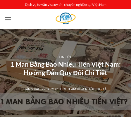
Bỏ
Dịch vụ tư vấn visa uy tín, chuyên nghiệp tại Việt Nam
qua
nội
dung
TIN TỨC
1 Man Bằng Bao Nhiêu Tiền Việt Nam:
Hướng Dẫn Quy Đổi Chi Tiết
ĐĂNG VÀO
29/08/2025
BỞI
TEAM VISA NƯỚC NGOÀI