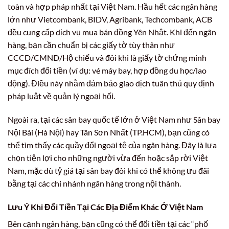
toàn và hợp pháp nhất tại Việt Nam. Hầu hết các ngân hàng
lớn như Vietcombank, BIDV, Agribank, Techcombank, ACB
đều cung cấp dịch vụ mua bán đồng Yên Nhật. Khi đến ngân
hàng, bạn cần chuẩn bị các giấy tờ tùy thân như
CCCD/CMND/Hộ chiếu và đôi khi là giấy tờ chứng minh
mục đích đổi tiền (ví dụ: vé máy bay, hợp đồng du học/lao
động). Điều này nhằm đảm bảo giao dịch tuân thủ quy định
pháp luật về quản lý ngoại hối.
Ngoài ra, tại các sân bay quốc tế lớn ở Việt Nam như Sân bay
Nội Bài (Hà Nội) hay Tân Sơn Nhất (TP.HCM), bạn cũng có
thể tìm thấy các quầy đổi ngoại tệ của ngân hàng. Đây là lựa
chọn tiện lợi cho những người vừa đến hoặc sắp rời Việt
Nam, mặc dù tỷ giá tại sân bay đôi khi có thể không ưu đãi
bằng tại các chi nhánh ngân hàng trong nội thành.
Lưu Ý Khi Đổi Tiền Tại Các Địa Điểm Khác Ở Việt Nam
Bên cạnh ngân hàng, bạn cũng có thể đổi tiền tại các “phố