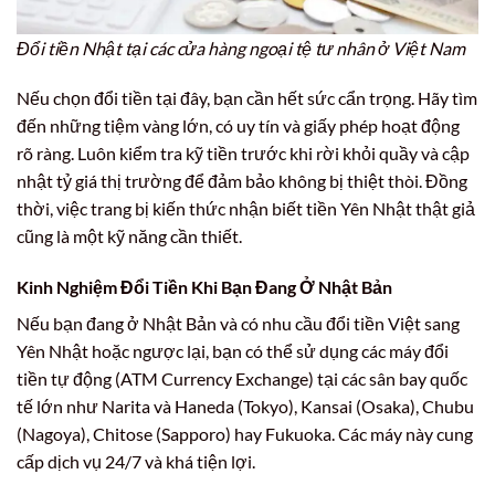
Đổi tiền Nhật tại các cửa hàng ngoại tệ tư nhân ở Việt Nam
Nếu chọn đổi tiền tại đây, bạn cần hết sức cẩn trọng. Hãy tìm
đến những tiệm vàng lớn, có uy tín và giấy phép hoạt động
rõ ràng. Luôn kiểm tra kỹ tiền trước khi rời khỏi quầy và cập
nhật tỷ giá thị trường để đảm bảo không bị thiệt thòi. Đồng
thời, việc trang bị kiến thức nhận biết tiền Yên Nhật thật giả
cũng là một kỹ năng cần thiết.
Kinh Nghiệm Đổi Tiền Khi Bạn Đang Ở Nhật Bản
Nếu bạn đang ở Nhật Bản và có nhu cầu đổi tiền Việt sang
Yên Nhật hoặc ngược lại, bạn có thể sử dụng các máy đổi
tiền tự động (ATM Currency Exchange) tại các sân bay quốc
tế lớn như Narita và Haneda (Tokyo), Kansai (Osaka), Chubu
(Nagoya), Chitose (Sapporo) hay Fukuoka. Các máy này cung
cấp dịch vụ 24/7 và khá tiện lợi.