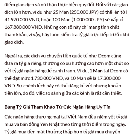
điểm giao dịch và nơi bạn thực hiện quy đổi. Đối với các giao
dịch lớn hơn, ví dụ như 25 Man (250.000 JPY) có thể lên tới
41.970.000 VND, hoặc 100 Man (1.000.000 JPY) sẽ xấp xỉ
167.880.000 VND. Những con số này chỉ mang tính chất
tham khảo, vì vậy, hãy luôn kiểm tra tỷ giá trực tiếp trước khi
giao dịch.
Ngoài ra, các dịch vụ chuyển tiền quốc tế như Dcom cũng
đưa ra tỷ giá riêng, thường có xu hướng cao hơn một chút so
với tỷ giá ngân hàng để cạnh tranh. Ví dụ,
1 Man
tại Dcom có
thể đạt mức 1.730.000 VND, và 10 Man sẽ là 17.300.000
VND. Sự chênh lệch này có thể đáng kể với những khoản
tiền lớn, do đó, việc so sánh giữa các kênh là rất cần thiết.
Bảng Tỷ Giá Tham Khảo Từ Các Ngân Hàng Uy Tín
Các ngân hàng thương mại tại Việt Nam đều niêm yết tỷ giá
mua và bán đồng Yên Nhật theo từng thời điểm trong ngày.
Tỷ giá mua tiền mặt thường thấp hơn tỷ giá mua chuyển