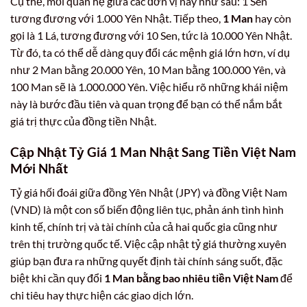
Cụ thể, mối quan hệ giữa các đơn vị này như sau: 1 Sen
tương đương với 1.000 Yên Nhật. Tiếp theo,
1 Man
hay còn
gọi là 1 Lá, tương đương với 10 Sen, tức là 10.000 Yên Nhật.
Từ đó, ta có thể dễ dàng quy đổi các mệnh giá lớn hơn, ví dụ
như 2 Man bằng 20.000 Yên, 10 Man bằng 100.000 Yên, và
100 Man sẽ là 1.000.000 Yên. Việc hiểu rõ những khái niệm
này là bước đầu tiên và quan trọng để bạn có thể nắm bắt
giá trị thực của đồng tiền Nhật.
Cập Nhật Tỷ Giá 1 Man Nhật Sang Tiền Việt Nam
Mới Nhất
Tỷ giá hối đoái giữa đồng Yên Nhật (JPY) và đồng Việt Nam
(VND) là một con số biến động liên tục, phản ánh tình hình
kinh tế, chính trị và tài chính của cả hai quốc gia cũng như
trên thị trường quốc tế. Việc cập nhật tỷ giá thường xuyên
giúp bạn đưa ra những quyết định tài chính sáng suốt, đặc
biệt khi cần quy đổi
1 Man bằng bao nhiêu tiền Việt Nam
để
chi tiêu hay thực hiện các giao dịch lớn.