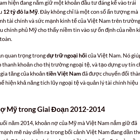
 Nam hiện đang nắm giữ một khoản đầu tư đáng kể vào trái
ểu
12 tỷ đô la Mỹ
. Đây không chỉ là một con số ấn tượng mà
hình tài chính và sức mạnh kinh tế của Việt Nam trên trườn
ếu chính phủ Mỹ cho thấy niềm tin vào sự ổn định của nền k
toàn.
n quan trọng trong
dự trữ ngoại hối
của Việt Nam. Nó giú
p thanh khoản cho thị trường ngoại tệ, và tạo dựng uy tín 
ự gia tăng của khoản
tiền Việt Nam
đã được chuyển đổi thà
ể hiện khả năng tích lũy ngoại tệ và quản lý tài chính hiệu
ợ Mỹ trong Giai Đoạn 2012-2014
cuối năm 2014, khoản nợ của Mỹ mà Việt Nam nắm giữ đã
 mạnh mẽ này diễn ra trong bối cảnh Việt Nam đang dần th