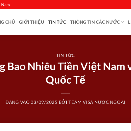
ệt Nam
NG CHỦ
GIỚI THIỆU
TIN TỨC
THÔNG TIN CÁC NƯỚC
L
TIN TỨC
g Bao Nhiêu Tiền Việt Nam 
Quốc Tế
ĐĂNG VÀO
03/09/2025
BỞI
TEAM VISA NƯỚC NGOÀI