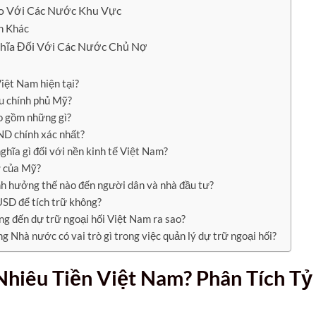
So Với Các Nước Khu Vực
n Khác
hĩa Đối Với Các Nước Chủ Nợ
iệt Nam hiện tại?
ếu chính phủ Mỹ?
o gồm những gì?
ND chính xác nhất?
nghĩa gì đối với nền kinh tế Việt Nam?
ợ của Mỹ?
 ảnh hưởng thế nào đến người dân và nhà đầu tư?
USD để tích trữ không?
ởng đến dự trữ ngoại hối Việt Nam ra sao?
g Nhà nước có vai trò gì trong việc quản lý dự trữ ngoại hối?
hiêu Tiền Việt Nam? Phân Tích Tỷ