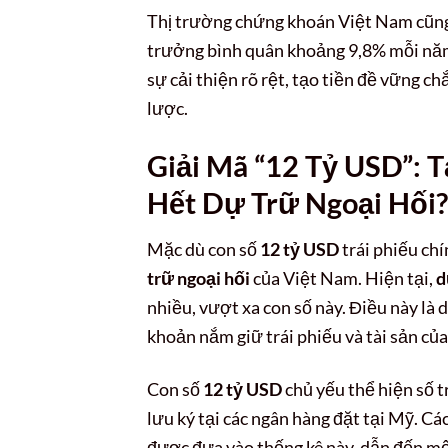
Thị trường chứng khoán Việt Nam cũng 
trưởng bình quân khoảng 9,8% mỗi năm. 
sự cải thiện rõ rệt, tạo tiền đề vững ch
lược.
Giải Mã “12 Tỷ USD”: 
Hết Dự Trữ Ngoại Hối?
Mặc dù con số
12 tỷ USD
trái phiếu ch
trữ ngoại hối
của Việt Nam. Hiện tại,
d
nhiều, vượt xa con số này. Điều này là 
khoản nắm giữ trái phiếu và tài sản của
Con số
12 tỷ USD
chủ yếu thể hiện số t
lưu ký tại các ngân hàng đặt tại Mỹ. Cá
được đưa vào thống kê này, dẫn đến mộ