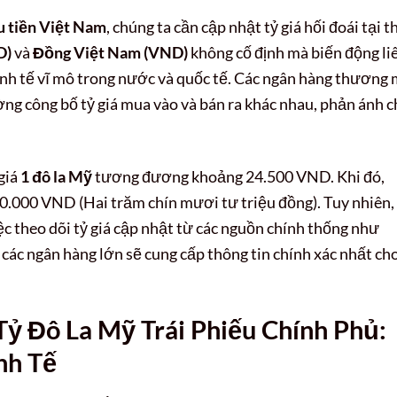
u tiền Việt Nam
, chúng ta cần cập nhật tỷ giá hối đoái tại t
D)
và
Đồng Việt Nam (VND)
không cố định mà biến động li
inh tế vĩ mô trong nước và quốc tế. Các ngân hàng thương 
 công bố tỷ giá mua vào và bán ra khác nhau, phản ánh c
 giá
1 đô la Mỹ
tương đương khoảng 24.500 VND. Khi đó,
00.000 VND (Hai trăm chín mươi tư triệu đồng). Tuy nhiên,
iệc theo dõi tỷ giá cập nhật từ các nguồn chính thống như
ác ngân hàng lớn sẽ cung cấp thông tin chính xác nhất ch
ỷ Đô La Mỹ Trái Phiếu Chính Phủ:
nh Tế