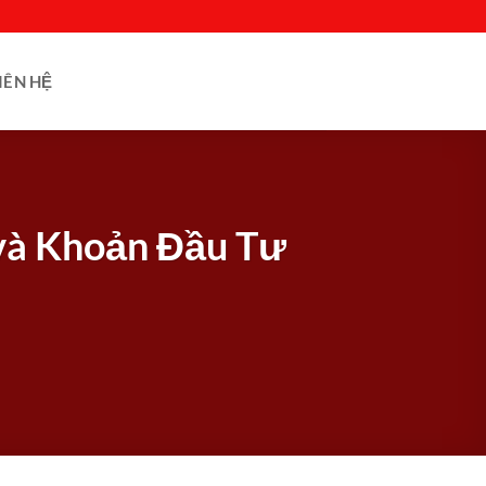
IÊN HỆ
và Khoản Đầu Tư