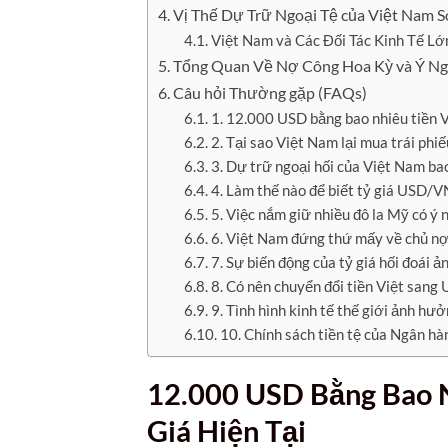
Vị Thế Dự Trữ Ngoại Tệ của Việt Nam 
Việt Nam và Các Đối Tác Kinh Tế Lớ
Tổng Quan Về Nợ Công Hoa Kỳ và Ý Ng
Câu hỏi Thường gặp (FAQs)
1. 12.000 USD bằng bao nhiêu tiền V
2. Tại sao Việt Nam lại mua trái phi
3. Dự trữ ngoại hối của Việt Nam ba
4. Làm thế nào để biết tỷ giá USD/V
5. Việc nắm giữ nhiều đô la Mỹ có ý 
6. Việt Nam đứng thứ mấy về chủ n
7. Sự biến động của tỷ giá hối đoái
8. Có nên chuyển đổi tiền Việt sang 
9. Tình hình kinh tế thế giới ảnh hư
10. Chính sách tiền tệ của Ngân hàn
12.000 USD Bằng Bao N
Giá Hiện Tại