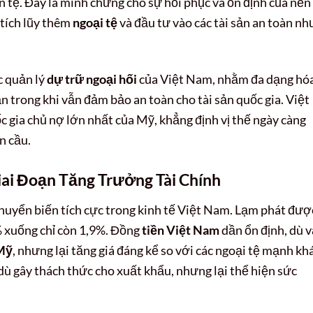
ền tệ. Đây là minh chứng cho sự hồi phục và ổn định của nền
tích lũy thêm
ngoại tệ
và đầu tư vào các tài sản an toàn nh
c quản lý
dự trữ ngoại hối
của Việt Nam, nhằm đa dạng hó
n trong khi vẫn đảm bảo an toàn cho tài sản quốc gia. Việt
 gia chủ nợ lớn nhất của Mỹ, khẳng định vị thế ngày càng
n cầu.
iai Đoạn Tăng Trưởng Tài Chính
uyển biến tích cực trong kinh tế Việt Nam. Lạm phát đượ
 xuống chỉ còn 1,9%. Đồng
tiền Việt Nam
dần ổn định, dù 
 Mỹ
, nhưng lại tăng giá đáng kể so với các ngoại tệ mạnh kh
ù gây thách thức cho xuất khẩu, nhưng lại thể hiện sức