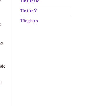
Tin tức Úc
Tin tức Ý
Tổng hợp
g
ho
iệc
i