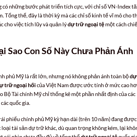
có những bước phát triển tích cực, với chỉ số VN-Index t
Tổng thể, đây là thời kỳ mà các chỉ số kinh tế vĩ mô cho t
ắc cho việc tích lũy và quản lý
dự trữ ngoại tệ
một cách chi
Tại Sao Con Số Này Chưa Phản Ánh
ính phủ Mỹ là rất lớn, nhưng nó không phản ánh toàn bộ
dự
ự trữ ngoại hối
của Việt Nam được ước tính ở mức cao h
do Bộ Tài chính Mỹ chỉ thống kê một phần nhất định của các
 các quốc gia.
rái phiếu chính phủ Mỹ kỳ hạn dài (trên 10 năm) đang được
c loại tài sản dự trữ khác, dù quan trọng không kém, lại khô
t cái nhìn chưa đầy đủ về tổng thể
dự trữ ngoại tệ
quốc gia