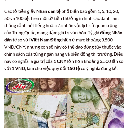
Các tờ tiền giấy
Nhân dân tệ
phổ biến bao gồm 1, 5, 10, 20,
50 và 100
tệ
. Trên mỗi tờ tiền thường in hình các danh lam
thắng cảnh nổi tiếng hoặc các nhân vật lịch sử quan trọng
của Trung Quốc, mang đậm giá trị văn hóa. Tỷ giá
đồng Nhân
dân tệ
so với
Việt Nam Đồng
hiện ở mức khoảng 3.500
VND/CNY, nhưng con số này có thể dao động tùy thuộc vào
chính sách của từng ngân hàng và biến động thị trường. Điều
này có nghĩa là giá trị của
1 CNY
lớn hơn khoảng 3.500 lần so
với
1 VND
, làm cho việc quy đổi
150 tệ
có ý nghĩa đáng kể.