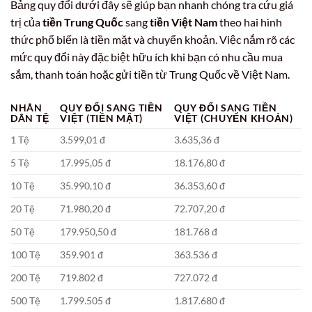
Bảng quy đổi dưới đây sẽ giúp bạn nhanh chóng tra cứu giá
trị của
tiền Trung Quốc
sang
tiền Việt Nam
theo hai hình
thức phổ biến là tiền mặt và chuyển khoản. Việc nắm rõ các
mức quy đổi này đặc biệt hữu ích khi bạn có nhu cầu mua
sắm, thanh toán hoặc gửi tiền từ Trung Quốc về Việt Nam.
NHÂN
QUY ĐỔI SANG TIỀN
QUY ĐỔI SANG TIỀN
DÂN TỆ
VIỆT (TIỀN MẶT)
VIỆT (CHUYỂN KHOẢN)
1 Tệ
3.599,01 đ
3.635,36 đ
5 Tệ
17.995,05 đ
18.176,80 đ
10 Tệ
35.990,10 đ
36.353,60 đ
20 Tệ
71.980,20 đ
72.707,20 đ
50 Tệ
179.950,50 đ
181.768 đ
100 Tệ
359.901 đ
363.536 đ
200 Tệ
719.802 đ
727.072 đ
500 Tệ
1.799.505 đ
1.817.680 đ