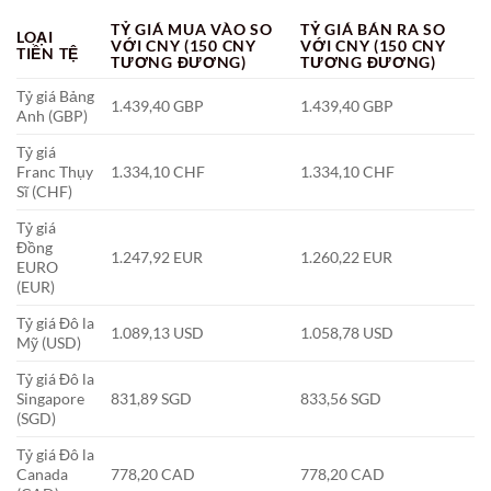
TỶ GIÁ MUA VÀO SO
TỶ GIÁ BÁN RA SO
LOẠI
VỚI CNY (150 CNY
VỚI CNY (150 CNY
TIỀN TỆ
TƯƠNG ĐƯƠNG)
TƯƠNG ĐƯƠNG)
Tỷ giá Bảng
1.439,40 GBP
1.439,40 GBP
Anh (GBP)
Tỷ giá
Franc Thụy
1.334,10 CHF
1.334,10 CHF
Sĩ (CHF)
Tỷ giá
Đồng
1.247,92 EUR
1.260,22 EUR
EURO
(EUR)
Tỷ giá Đô la
1.089,13 USD
1.058,78 USD
Mỹ (USD)
Tỷ giá Đô la
Singapore
831,89 SGD
833,56 SGD
(SGD)
Tỷ giá Đô la
Canada
778,20 CAD
778,20 CAD