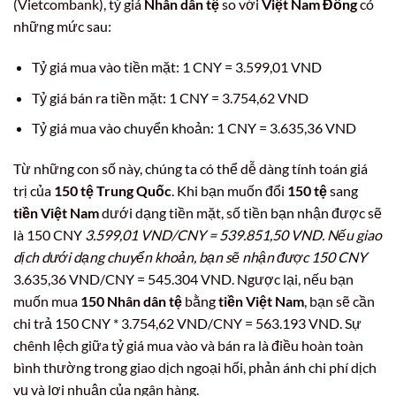
(Vietcombank), tỷ giá
Nhân dân tệ
so với
Việt Nam Đồng
có
những mức sau:
Tỷ giá mua vào tiền mặt: 1 CNY = 3.599,01 VND
Tỷ giá bán ra tiền mặt: 1 CNY = 3.754,62 VND
Tỷ giá mua vào chuyển khoản: 1 CNY = 3.635,36 VND
Từ những con số này, chúng ta có thể dễ dàng tính toán giá
trị của
150 tệ Trung Quốc
. Khi bạn muốn đổi
150 tệ
sang
tiền Việt Nam
dưới dạng tiền mặt, số tiền bạn nhận được sẽ
là 150 CNY
3.599,01 VND/CNY = 539.851,50 VND. Nếu giao
dịch dưới dạng chuyển khoản, bạn sẽ nhận được 150 CNY
3.635,36 VND/CNY = 545.304 VND. Ngược lại, nếu bạn
muốn mua
150 Nhân dân tệ
bằng
tiền Việt Nam
, bạn sẽ cần
chi trả 150 CNY * 3.754,62 VND/CNY = 563.193 VND. Sự
chênh lệch giữa tỷ giá mua vào và bán ra là điều hoàn toàn
bình thường trong giao dịch ngoại hối, phản ánh chi phí dịch
vụ và lợi nhuận của ngân hàng.