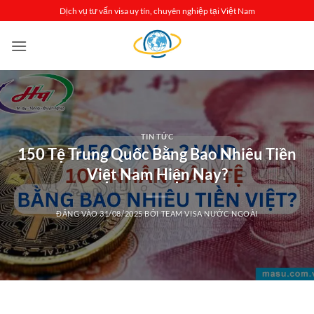
Bỏ
Dịch vụ tư vấn visa uy tín, chuyên nghiệp tại Việt Nam
qua
nội
dung
TIN TỨC
150 Tệ Trung Quốc Bằng Bao Nhiêu Tiền
Việt Nam Hiện Nay?
ĐĂNG VÀO
31/08/2025
BỞI
TEAM VISA NƯỚC NGOÀI