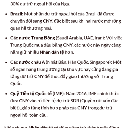
30% dự trữ ngoại hối của Nga.
Brazil
: Một phần dự trữ ngoại hối của Brazil đã được
chuyển đổi sang
CNY
, đặc biệt sau khi hai nước mở rộng
quan hệ thương mại.
Các nước Trung Đông
(Saudi Arabia, UAE, Iran): Với việc
Trung Quốc mua dầu bằng
CNY
, các nước này ngày càng
nắm giữ nhiều
Nhân dân tệ
hơn.
Các nước châu Á
(Nhật Bản, Hàn Quốc, Singapore): Một
số ngân hàng trung ương tại khu vực này cũng đang gia
tăng dự trữ
CNY
để thúc đẩy giao thương với Trung
Quốc.
Quỹ Tiền tệ Quốc tế (IMF)
: Năm 2016, IMF chính thức
đưa
CNY
vào rổ tiền tệ dự trữ SDR (Quyền rút vốn đặc
biệt), giúp tăng tính hợp pháp của
CNY
trong dự trữ
ngoại hối toàn cầu.
Nhìn chung,
Nhân dân tệ
có tiềm năng trở thành một đồng