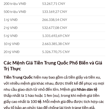
200 triệu VNĐ
53.267,71 CNY
500 triệu VNĐ
133.169,27 CNY
1 tỷ VNĐ
266.338,54 CNY
2 tỷ VNĐ
532.677,08 CNY
5 tỷ VNĐ
1.331.692,69 CNY
10 tỷ VNĐ
2.663.385,38 CNY
20 tỷ VNĐ
5.326.770,75 CNY
Các Mệnh Giá Tiền Trung Quốc Phổ Biến và Giá
Trị Thực
Tiền Trung Quốc
hiện nay bao gồm cả tiền giấy và tiền xu,
với nhiều mệnh giá khác nhau, được thiết kế để phục vụ mọi
nhu cầu giao dịch từ nhỏ đến lớn. Mệnh giá
Nhân dân tệ
thấp nhất là 1 hào hoặc 1 fen (xu), trong khi mệnh giá tiền
giấy cao nhất là 100
tệ
. Mỗi mệnh giá đều được tích hợp các
yếu tố bảo an phức tạp để chống lại tình trạng tiền giả.