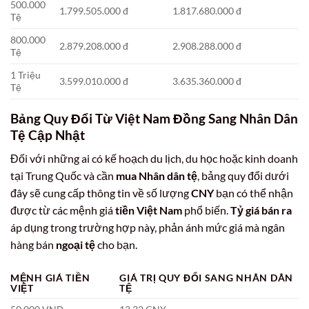
500.000
1.799.505.000 đ
1.817.680.000 đ
Tệ
800.000
2.879.208.000 đ
2.908.288.000 đ
Tệ
1 Triệu
3.599.010.000 đ
3.635.360.000 đ
Tệ
Bảng Quy Đổi Từ Việt Nam Đồng Sang Nhân Dân
Tệ Cập Nhật
Đối với những ai có kế hoạch du lịch, du học hoặc kinh doanh
tại Trung Quốc và cần
mua Nhân dân tệ
, bảng quy đổi dưới
đây sẽ cung cấp thông tin về số lượng
CNY
bạn có thể nhận
được từ các mệnh giá
tiền Việt Nam
phổ biến.
Tỷ giá bán ra
áp dụng trong trường hợp này, phản ánh mức giá mà ngân
hàng bán
ngoại tệ
cho bạn.
MỆNH GIÁ TIỀN
GIÁ TRỊ QUY ĐỔI SANG NHÂN DÂN
VIỆT
TỆ