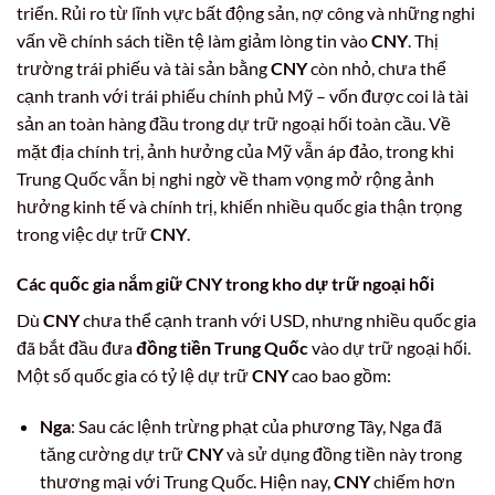
triển. Rủi ro từ lĩnh vực bất động sản, nợ công và những nghi
vấn về chính sách tiền tệ làm giảm lòng tin vào
CNY
. Thị
trường trái phiếu và tài sản bằng
CNY
còn nhỏ, chưa thể
cạnh tranh với trái phiếu chính phủ Mỹ – vốn được coi là tài
sản an toàn hàng đầu trong dự trữ ngoại hối toàn cầu. Về
mặt địa chính trị, ảnh hưởng của Mỹ vẫn áp đảo, trong khi
Trung Quốc vẫn bị nghi ngờ về tham vọng mở rộng ảnh
hưởng kinh tế và chính trị, khiến nhiều quốc gia thận trọng
trong việc dự trữ
CNY
.
Các quốc gia nắm giữ CNY trong kho dự trữ ngoại hối
Dù
CNY
chưa thể cạnh tranh với USD, nhưng nhiều quốc gia
đã bắt đầu đưa
đồng tiền Trung Quốc
vào dự trữ ngoại hối.
Một số quốc gia có tỷ lệ dự trữ
CNY
cao bao gồm:
Nga
: Sau các lệnh trừng phạt của phương Tây, Nga đã
tăng cường dự trữ
CNY
và sử dụng đồng tiền này trong
thương mại với Trung Quốc. Hiện nay,
CNY
chiếm hơn