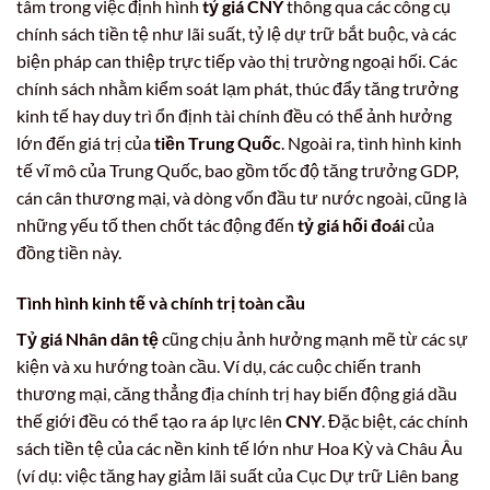
tâm trong việc định hình
tỷ giá CNY
thông qua các công cụ
chính sách tiền tệ như lãi suất, tỷ lệ dự trữ bắt buộc, và các
biện pháp can thiệp trực tiếp vào thị trường ngoại hối. Các
chính sách nhằm kiểm soát lạm phát, thúc đẩy tăng trưởng
kinh tế hay duy trì ổn định tài chính đều có thể ảnh hưởng
lớn đến giá trị của
tiền Trung Quốc
. Ngoài ra, tình hình kinh
tế vĩ mô của Trung Quốc, bao gồm tốc độ tăng trưởng GDP,
cán cân thương mại, và dòng vốn đầu tư nước ngoài, cũng là
những yếu tố then chốt tác động đến
tỷ giá hối đoái
của
đồng tiền này.
Tình hình kinh tế và chính trị toàn cầu
Tỷ giá Nhân dân tệ
cũng chịu ảnh hưởng mạnh mẽ từ các sự
kiện và xu hướng toàn cầu. Ví dụ, các cuộc chiến tranh
thương mại, căng thẳng địa chính trị hay biến động giá dầu
thế giới đều có thể tạo ra áp lực lên
CNY
. Đặc biệt, các chính
sách tiền tệ của các nền kinh tế lớn như Hoa Kỳ và Châu Âu
(ví dụ: việc tăng hay giảm lãi suất của Cục Dự trữ Liên bang