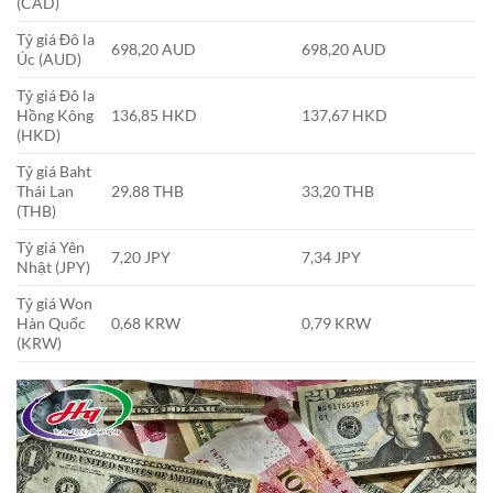
(CAD)
Tỷ giá Đô la
698,20 AUD
698,20 AUD
Úc (AUD)
Tỷ giá Đô la
Hồng Kông
136,85 HKD
137,67 HKD
(HKD)
Tỷ giá Baht
Thái Lan
29,88 THB
33,20 THB
(THB)
Tỷ giá Yên
7,20 JPY
7,34 JPY
Nhật (JPY)
Tỷ giá Won
Hàn Quốc
0,68 KRW
0,79 KRW
(KRW)