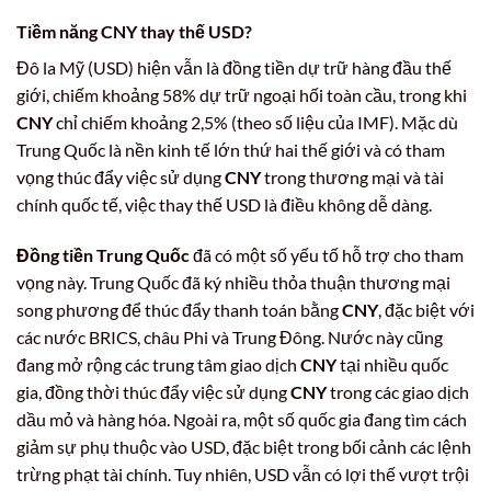
Tiềm năng CNY thay thế USD?
Đô la Mỹ (USD) hiện vẫn là đồng tiền dự trữ hàng đầu thế
giới, chiếm khoảng 58% dự trữ ngoại hối toàn cầu, trong khi
CNY
chỉ chiếm khoảng 2,5% (theo số liệu của IMF). Mặc dù
Trung Quốc là nền kinh tế lớn thứ hai thế giới và có tham
vọng thúc đẩy việc sử dụng
CNY
trong thương mại và tài
chính quốc tế, việc thay thế USD là điều không dễ dàng.
Đồng tiền Trung Quốc
đã có một số yếu tố hỗ trợ cho tham
vọng này. Trung Quốc đã ký nhiều thỏa thuận thương mại
song phương để thúc đẩy thanh toán bằng
CNY
, đặc biệt với
các nước BRICS, châu Phi và Trung Đông. Nước này cũng
đang mở rộng các trung tâm giao dịch
CNY
tại nhiều quốc
gia, đồng thời thúc đẩy việc sử dụng
CNY
trong các giao dịch
dầu mỏ và hàng hóa. Ngoài ra, một số quốc gia đang tìm cách
giảm sự phụ thuộc vào USD, đặc biệt trong bối cảnh các lệnh
trừng phạt tài chính. Tuy nhiên, USD vẫn có lợi thế vượt trội