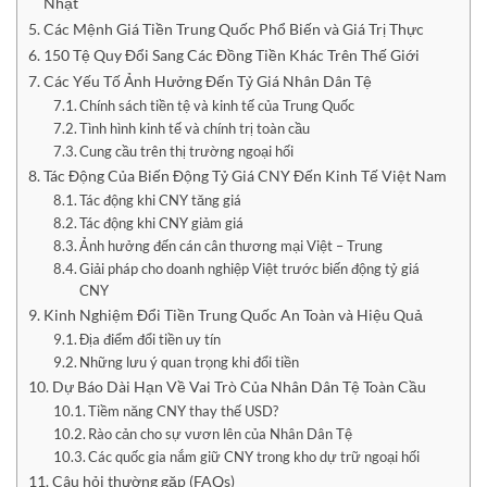
Nhật
Các Mệnh Giá Tiền Trung Quốc Phổ Biến và Giá Trị Thực
150 Tệ Quy Đổi Sang Các Đồng Tiền Khác Trên Thế Giới
Các Yếu Tố Ảnh Hưởng Đến Tỷ Giá Nhân Dân Tệ
Chính sách tiền tệ và kinh tế của Trung Quốc
Tình hình kinh tế và chính trị toàn cầu
Cung cầu trên thị trường ngoại hối
Tác Động Của Biến Động Tỷ Giá CNY Đến Kinh Tế Việt Nam
Tác động khi CNY tăng giá
Tác động khi CNY giảm giá
Ảnh hưởng đến cán cân thương mại Việt – Trung
Giải pháp cho doanh nghiệp Việt trước biến động tỷ giá
CNY
Kinh Nghiệm Đổi Tiền Trung Quốc An Toàn và Hiệu Quả
Địa điểm đổi tiền uy tín
Những lưu ý quan trọng khi đổi tiền
Dự Báo Dài Hạn Về Vai Trò Của Nhân Dân Tệ Toàn Cầu
Tiềm năng CNY thay thế USD?
Rào cản cho sự vươn lên của Nhân Dân Tệ
Các quốc gia nắm giữ CNY trong kho dự trữ ngoại hối
Câu hỏi thường gặp (FAQs)