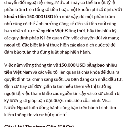
chuyển đổi ngoại tệ riêng. Mức phí này có thể là một tỷ lệ
phần trăm trên tổng số tiền hoặc một khoản phí cố định. Với
khoản tiền 150.000 USD
lớn như vậy, dù một phần trăm
nhỏ cũng có thể ảnh hưởng đáng kể đến số tiền cuối cùng
bạn nhận được bằng
tiền Việt
. Đồng thời, hãy tìm hiểu kỹ
các quy định pháp lý liên quan đến việc chuyển đổi và mang
ngoại tệ, đặc biệt là khi thực hiện các giao dịch quốc tế để
đảm bảo tuân thủ đúng luật pháp hiện hành.
Việc nắm vững thông tin về
150.000 USD bằng bao nhiêu
tiền Việt Nam
và các yếu tố liên quan là chìa khóa để đưa ra
quyết định tài chính sáng suốt. Dù bạn đang cân nhắc đầu tư,
định cư hay chỉ đơn giản là tìm hiểu thêm về thị trường
ngoại tệ, việc tham khảo các nguồn tin cậy và có sự chuẩn bị
kỹ lưỡng sẽ giúp bạn đạt được mục tiêu của mình. Visa
Nước Ngoài luôn đồng hành cùng bạn trên hành trình tìm
kiếm thông tin và cơ hội quốc tế.
Câu Hỏi Thường Gặp (FAQs)