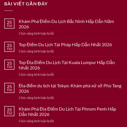
BÀI VIẾT GẦN ĐÂY
Khám Phá Điểm Du Lịch Bắc Ninh Hấp Dẫn Năm
25
Th5
2026
ở
Chức năng bình luận bị tắt
Khám
Phá
Top Điểm Du Lịch Tại Pháp Hấp Dẫn Nhất 2026
25
Điểm
Th5
ở
Chức năng bình luận bị tắt
Du
Top
Lịch
Điểm
Top Địa Điểm Du Lịch Tại Kuala Lumpur Hấp Dẫn
Bắc
25
Du
Th5
Nhất 2026
Ninh
Lịch
Hấp
ở
Chức năng bình luận bị tắt
Tại
Dẫn
Top
Pháp
Năm
Địa
Địa điểm du lịch tại Tokyo: Khám phá xứ sở Phù Tang
Hấp
25
2026
Điểm
Dẫn
Th5
2026
Du
Nhất
ở
Chức năng bình luận bị tắt
Lịch
2026
Địa
Tại
điểm
Khám Phá Địa Điểm Du Lịch Tại Phnom Penh Hấp
Kuala
25
du
Lumpur
Th5
Dẫn Nhất 2026
lịch
Hấp
ở
Chức năng bình luận bị tắt
tại
Dẫn
Khám
Tokyo: