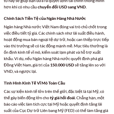
tố này sẽ giúp bạn đưa ra quyết định tài chính thông minh
hơn khi có nhu cầu
chuyển đổi USD sang VND
.
Chính Sách Tiền Tệ của Ngân Hàng Nhà Nước
Ngân hàng Nhà nước Việt Nam đóng vai trò chủ chốt trong
việc điều tiết tỷ giá. Các chính sách như lãi suất điều hành,
hoạt động mua bán ngoại tệ dự trữ, hoặc can thiệp trực tiếp
vào thị trường sẽ có tác động mạnh mẽ. Mục tiêu thường là
ổn định kinh tế vĩ mô, kiểm soát lạm phát và hỗ trợ xuất
khẩu. Ví dụ, nếu Ngân hàng Nhà nước quyết định phá giá
Đồng Việt Nam, giá trị của
150.000 USD
sẽ tăng lên so với
VND, và ngược lại.
Tình Hình Kinh Tế Vĩ Mô Toàn Cầu
Các sự kiện kinh tế lớn trên thế giới, đặc biệt là tại Mỹ, có
thể gây biến động lớn cho
tỷ giá hối đoái
. Chẳng hạn, một
báo cáo việc làm tích cực tại Mỹ hoặc quyết định tăng lãi
suất của Cục Dự trữ Liên bang Mỹ (FED) có thể làm tăng giá