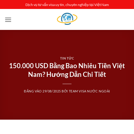
Bỏ
Dịch vụ tư vấn visa uy tín, chuyên nghiệp tại Việt Nam
qua
nội
dung
TIN TỨC
150.000 USD Bằng Bao Nhiêu Tiền Việt
Nam? Hướng Dẫn Chi Tiết
ĐĂNG VÀO
29/08/2025
BỞI
TEAM VISA NƯỚC NGOÀI