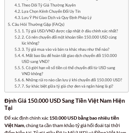
Theo Dõi Tỷ Giá Thường Xuyên
Lựa Chọn Kênh Chuyển Đổi Uy Tín
Lưu Ý Phí Giao Dịch và Quy Định Pháp Lý
Câu Hỏi Thường Gặp (FAQs)
1. Tỷ giá USD/VND được cập nhật ở đâu chính xác nhất?
2. Có nên chuyển đổi một khoản tiền 150.000 USD cùng
lúc không?
3. Tỷ giá mua vào và bán ra khác nhau như thế nào?
4. Mất bao lâu để hoàn tất giao dịch chuyển đổi 150.000
USD sang VND?
5. Có giới hạn về số tiền có thể chuyển đổi từ USD sang
VND không?
6. Những rủi ro nào cần lưu ý khi chuyển đổi 150.000 USD?
7. Sự khác biệt giữa tỷ giá chợ đen và ngân hàng là gì?
Định Giá 150.000 USD Sang Tiền Việt Nam Hiện
Tại
Để xác định chính xác
150.000 USD bằng bao nhiêu tiền
Việt Nam
, chúng ta cần tham khảo tỷ giá hối đoái tại thời
điểm hiện tại. Tỷ giá giữa Đô la Mỹ (USD) và Đồng Việt Nam