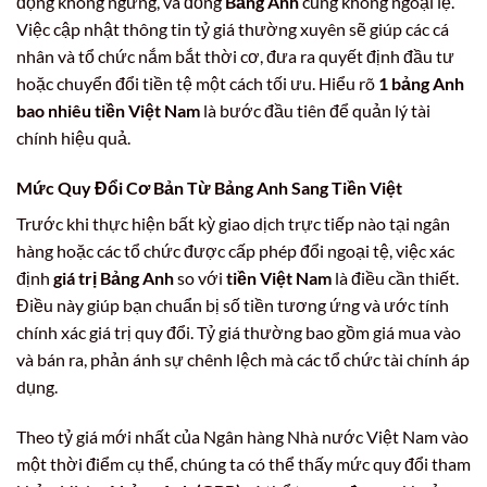
động không ngừng, và đồng
Bảng Anh
cũng không ngoại lệ.
Việc cập nhật thông tin tỷ giá thường xuyên sẽ giúp các cá
nhân và tổ chức nắm bắt thời cơ, đưa ra quyết định đầu tư
hoặc chuyển đổi tiền tệ một cách tối ưu. Hiểu rõ
1 bảng Anh
bao nhiêu tiền Việt Nam
là bước đầu tiên để quản lý tài
chính hiệu quả.
Mức Quy Đổi Cơ Bản Từ
Bảng Anh
Sang
Tiền Việt
Trước khi thực hiện bất kỳ giao dịch trực tiếp nào tại ngân
hàng hoặc các tổ chức được cấp phép đổi ngoại tệ, việc xác
định
giá trị Bảng Anh
so với
tiền Việt Nam
là điều cần thiết.
Điều này giúp bạn chuẩn bị số tiền tương ứng và ước tính
chính xác giá trị quy đổi. Tỷ giá thường bao gồm giá mua vào
và bán ra, phản ánh sự chênh lệch mà các tổ chức tài chính áp
dụng.
Theo tỷ giá mới nhất của Ngân hàng Nhà nước Việt Nam vào
một thời điểm cụ thể, chúng ta có thể thấy mức quy đổi tham