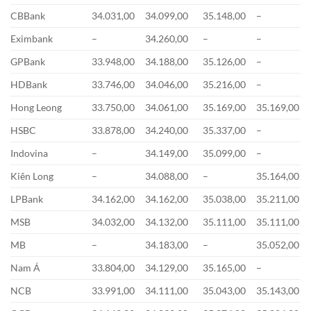
CBBank
34.031,00
34.099,00
35.148,00
–
Eximbank
–
34.260,00
–
–
GPBank
33.948,00
34.188,00
35.126,00
–
HDBank
33.746,00
34.046,00
35.216,00
–
Hong Leong
33.750,00
34.061,00
35.169,00
35.169,00
HSBC
33.878,00
34.240,00
35.337,00
–
Indovina
–
34.149,00
35.099,00
–
Kiên Long
–
34.088,00
–
35.164,00
LPBank
34.162,00
34.162,00
35.038,00
35.211,00
MSB
34.032,00
34.132,00
35.111,00
35.111,00
MB
–
34.183,00
–
35.052,00
Nam Á
33.804,00
34.129,00
35.165,00
–
NCB
33.991,00
34.111,00
35.043,00
35.143,00