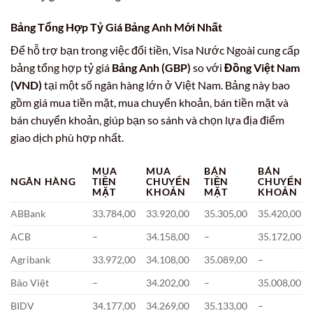
Bảng Tổng Hợp Tỷ Giá
Bảng Anh
Mới Nhất
Để hỗ trợ bạn trong việc đổi tiền, Visa Nước Ngoài cung cấp
bảng tổng hợp tỷ giá
Bảng Anh (GBP)
so với
Đồng Việt Nam
(VND)
tại một số ngân hàng lớn ở Việt Nam. Bảng này bao
gồm giá mua tiền mặt, mua chuyển khoản, bán tiền mặt và
bán chuyển khoản, giúp bạn so sánh và chọn lựa địa điểm
giao dịch phù hợp nhất.
MUA
MUA
BÁN
BÁN
NGÂN HÀNG
TIỀN
CHUYỂN
TIỀN
CHUYỂN
MẶT
KHOẢN
MẶT
KHOẢN
ABBank
33.784,00
33.920,00
35.305,00
35.420,00
ACB
–
34.158,00
–
35.172,00
Agribank
33.972,00
34.108,00
35.089,00
–
Bảo Việt
–
34.202,00
–
35.008,00
BIDV
34.177,00
34.269,00
35.133,00
–