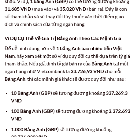
khảo. Ví dụ,
1 bảng Anh (GBP)
có thể tương đương khoảng
31.685 VND
(mua vào) và
35.020 VND
(bán ra). Đây là con
số tham khảo và sẽ thay đổi tùy thuộc vào thời điểm giao
dịch và chính sách của từng ngân hàng.
Ví Dụ Cụ Thể Về Giá Trị
Bảng Anh
Theo Các Mệnh Giá
Để dễ hình dung hơn về
1 bảng Anh bao nhiêu tiền Việt
Nam
, hãy xem xét một số ví dụ quy đổi cụ thể dựa trên tỷ giá
tham khảo. Nếu giả định tỷ giá bán ra của
Bảng Anh
tại một
ngân hàng như Vietcombank là
33.726,93 VND
cho mỗi
Bảng Anh
, thì các mệnh giá khác sẽ được quy đổi như sau:
10 Bảng Anh (GBP)
sẽ tương đương khoảng
337.269,3
VND
100 Bảng Anh (GBP)
sẽ tương đương khoảng
3.372.693
VND
1.000 Bảng Anh (GBP)
sẽ tương đương khoảng
33.726.930 VND