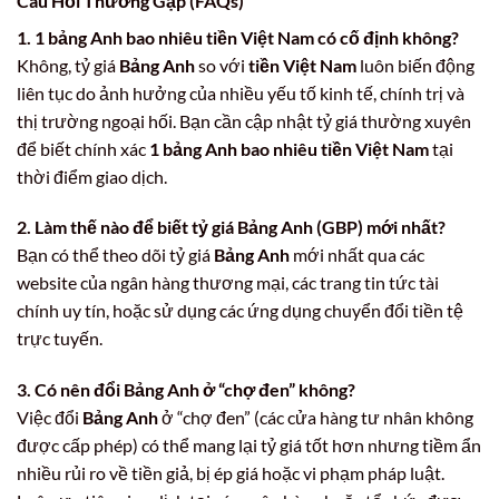
Câu Hỏi Thường Gặp (FAQs)
1. 1 bảng Anh bao nhiêu tiền Việt Nam có cố định không?
Không, tỷ giá
Bảng Anh
so với
tiền Việt Nam
luôn biến động
liên tục do ảnh hưởng của nhiều yếu tố kinh tế, chính trị và
thị trường ngoại hối. Bạn cần cập nhật tỷ giá thường xuyên
để biết chính xác
1 bảng Anh bao nhiêu tiền Việt Nam
tại
thời điểm giao dịch.
2. Làm thế nào để biết tỷ giá Bảng Anh (GBP) mới nhất?
Bạn có thể theo dõi tỷ giá
Bảng Anh
mới nhất qua các
website của ngân hàng thương mại, các trang tin tức tài
chính uy tín, hoặc sử dụng các ứng dụng chuyển đổi tiền tệ
trực tuyến.
3. Có nên đổi Bảng Anh ở “chợ đen” không?
Việc đổi
Bảng Anh
ở “chợ đen” (các cửa hàng tư nhân không
được cấp phép) có thể mang lại tỷ giá tốt hơn nhưng tiềm ẩn
nhiều rủi ro về tiền giả, bị ép giá hoặc vi phạm pháp luật.