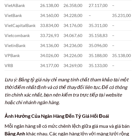
VietABank
26.138,00
26.358,00
27.117,00
–
VietBank
34.160,00
34.228,00
–
35.231,00
VietCapitalBank
33.834,00
34.176,00
35.311,00
–
Vietcombank
33.726,93
34.067,60
35.158,83
–
VietinBank
34.136,00
34.236,00
35.096,00
–
VPBank
34.026,00
34.226,00
35.188,00
35.138,00
VRB
34.177,00
34.269,00
35.133,00
–
Lưu ý: Bảng tỷ giá này chỉ mang tính chất tham khảo tại một
thời điểm nhất định và có thể thay đổi liên tục. Để có thông
tin chính xác nhất, bạn nên kiểm tra trực tiếp tại website
hoặc chi nhánh ngân hàng.
Ảnh Hưởng Của Ngân Hàng Đến Tỷ Giá Hối Đoái
Mỗi ngân hàng sẽ có mức chênh lệch giữa giá mua và giá bán
Bảng Anh
khác nhau. Các ngân hàng lớn với mạng lưới rộng