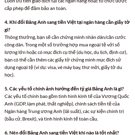
Luôn ưu tiên giao dịch tại các ngân hàng hoặc tổ chức được
cấp phép để đảm bảo an toàn.
4. Khi đổi Bảng Anh sang tiền Việt tại ngân hàng cần giấy tờ
gì?
Thông thường, bạn sẽ cần chứng minh nhân dân/căn cước
công dân. Trong một số trường hợp mua ngoại tệ với số
lượng lớn hoặc có mục đích cụ thể (du học, du lịch, định cư),
bạn có thể cần thêm các giấy tờ chứng minh mục đích sử
dụng ngoại tệ (ví dụ: visa, vé máy bay, thư mời, giấy tờ du
học).
5. Các yếu tố chính ảnh hưởng đến tỷ giá Bảng Anh là gì?
Các yếu tố chính bao gồm tình hình kinh tế của Vương Quốc
Anh (GDP, lạm phát, thất nghiệp), chính sách tiền tệ của
Ngân hàng Trung ương Anh (lãi suất), các sự kiện chính trị
(bầu cử, Brexit), và tình hình kinh tế toàn cầu.
6. Nên đổi Bảng Anh sang tiền Việt khi nào là tốt nhất?