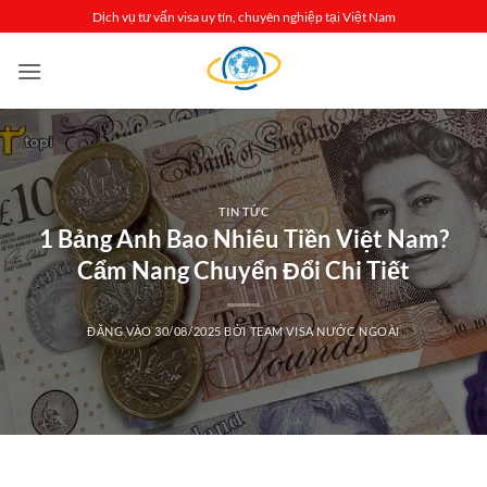
Bỏ
Dịch vụ tư vấn visa uy tín, chuyên nghiệp tại Việt Nam
qua
nội
dung
TIN TỨC
1 Bảng Anh Bao Nhiêu Tiền Việt Nam?
Cẩm Nang Chuyển Đổi Chi Tiết
ĐĂNG VÀO
30/08/2025
BỞI
TEAM VISA NƯỚC NGOÀI