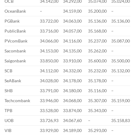
OCB
34.142,00
34.292,00
35.074,00
35.024,00
OceanBank
–
34.159,00
35.200,00
–
PGBank
33.722,00
34.063,00
35.136,00
35.136,00
PublicBank
33.716,00
34.057,00
35.168,00
–
PVcomBank
34.066,00
34.116,00
35.237,00
35.087,00
Sacombank
34.153,00
34.135,00
35.262,00
–
Saigonbank
33.850,00
33.910,00
35.600,00
35.500,00
SCB
34.112,00
34.332,00
35.232,00
35.132,00
SeABank
34.028,00
34.178,00
35.178,00
–
SHB
33.791,00
34.180,00
35.116,00
–
Techcombank
33.946,00
34.068,00
35.307,00
35.159,00
TPB
33.528,00
33.874,00
35.343,00
–
UOB
33.726,93
34.067,60
–
35.158,83
VIB
33.929,00
34.189,00
35.293,00
–