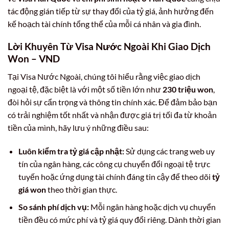
tác động gián tiếp từ sự thay đổi của tỷ giá, ảnh hưởng đến
kế hoạch tài chính tổng thể của mỗi cá nhân và gia đình.
Lời Khuyên Từ Visa Nước Ngoài Khi Giao Dịch
Won – VND
Tại Visa Nước Ngoài, chúng tôi hiểu rằng việc giao dịch
ngoại tệ, đặc biệt là với một số tiền lớn như
230 triệu won
,
đòi hỏi sự cẩn trọng và thông tin chính xác. Để đảm bảo bạn
có trải nghiệm tốt nhất và nhận được giá trị tối đa từ khoản
tiền của mình, hãy lưu ý những điều sau:
Luôn kiểm tra tỷ giá cập nhật:
Sử dụng các trang web uy
tín của ngân hàng, các công cụ chuyển đổi ngoại tệ trực
tuyến hoặc ứng dụng tài chính đáng tin cậy để theo dõi
tỷ
giá won
theo thời gian thực.
So sánh phí dịch vụ:
Mỗi ngân hàng hoặc dịch vụ chuyển
tiền đều có mức phí và tỷ giá quy đổi riêng. Dành thời gian