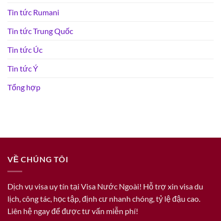
Tin tức Rumani
Tin tức Trung Quốc
Tin tức Úc
Tin tức Ý
Tổng hợp
VỀ CHÚNG TÔI
Dịch vụ visa uy tín tại Visa Nước Ngoài! Hỗ trợ xin visa du
lịch, công tác, học tập, định cư nhanh chóng, tỷ lệ đậu cao.
Liên hệ ngay để được tư vấn miễn phí!