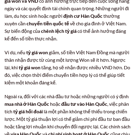
giá won và VND
có ảnh hưởng trực tiếp đến cuộc sống hàng
ngày và các quyết định tài chính quan trọng. Những người đi
làm, du học sinh hoặc người
định cư Hàn Quốc
thường
xuyên cần
chuyển tiền quốc tế
về cho gia đình ở Việt Nam.
Sự biến động của
chênh lệch tỷ giá
có thể ảnh hưởng đáng
kể đến số tiền thực nhận.
Ví dụ, nếu
tỷ giá won
giảm, số tiền Việt Nam Đồng mà người
thân nhận được từ cùng một lượng Won sẽ ít hơn. Ngược
lại, khi
tỷ giá won
tăng, họ sẽ nhận được nhiều VND hơn. Do
đó, việc chọn thời điểm chuyển tiền hợp lý có thể giúp tiết
kiệm một khoản đáng kể.
Ngoài ra, đối với các nhà đầu tư hoặc những người có ý định
mua nhà ở Hàn Quốc
hoặc
đầu tư vào Hàn Quốc
, việc phân
tích
tỷ giá hối đoái
là một phần không thể thiếu trong chiến
lược. Một tỷ giá thuận lợi có thể giảm chi phí đầu tư ban đầu
hoặc tăng lợi nhuận khi chuyển đổi ngược lại. Các chính sách
về
visa Hàn Quốc
và
chi phí sinh hoạt ở Hàn Quốc
cũng chịu