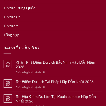
Tin tức Trung Quốc
Tin tức Úc
Tin tức Ý
Tổng hợp
BÀI VIẾT GẦN ĐÂY
Khám Phá Điểm Du Lịch Bắc Ninh Hấp Dẫn Năm
25
Th5
2026
ở
Chức năng bình luận bị tắt
Khám
Phá
Top Điểm Du Lịch Tại Pháp Hấp Dẫn Nhất 2026
25
Điểm
Th5
ở
Chức năng bình luận bị tắt
Du
Top
Lịch
Điểm
Top Địa Điểm Du Lịch Tại Kuala Lumpur Hấp Dẫn
Bắc
25
Du
Th5
Nhất 2026
Ninh
Lịch
Hấp