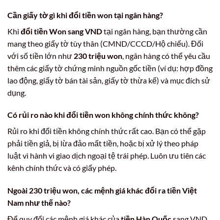
Cần giấy tờ gì khi đổi tiền won tại ngân hàng?
Khi
đổi tiền Won sang VND
tại ngân hàng, bạn thường cần
mang theo giấy tờ tùy thân (CMND/CCCD/Hộ chiếu). Đối
với số tiền lớn như
230 triệu won
, ngân hàng có thể yêu cầu
thêm các giấy tờ chứng minh nguồn gốc tiền (ví dụ: hợp đồng
lao động, giấy tờ bán tài sản, giấy tờ thừa kế) và mục đích sử
dụng.
Có rủi ro nào khi đổi tiền won không chính thức không?
Rủi ro khi đổi tiền không chính thức rất cao. Bạn có thể gặp
phải tiền giả, bị lừa đảo mất tiền, hoặc bị xử lý theo pháp
luật vì hành vi giao dịch ngoại tệ trái phép. Luôn ưu tiên các
kênh chính thức và có giấy phép.
Ngoài 230 triệu won, các mệnh giá khác đổi ra tiền Việt
Nam như thế nào?
Để quy đổi các mệnh giá khác của
tiền Hàn Quốc
sang VND,