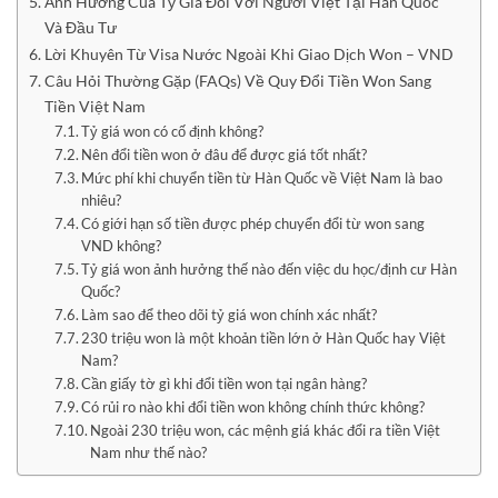
Ảnh Hưởng Của Tỷ Giá Đối Với Người Việt Tại Hàn Quốc
Và Đầu Tư
Lời Khuyên Từ Visa Nước Ngoài Khi Giao Dịch Won – VND
Câu Hỏi Thường Gặp (FAQs) Về Quy Đổi Tiền Won Sang
Tiền Việt Nam
Tỷ giá won có cố định không?
Nên đổi tiền won ở đâu để được giá tốt nhất?
Mức phí khi chuyển tiền từ Hàn Quốc về Việt Nam là bao
nhiêu?
Có giới hạn số tiền được phép chuyển đổi từ won sang
VND không?
Tỷ giá won ảnh hưởng thế nào đến việc du học/định cư Hàn
Quốc?
Làm sao để theo dõi tỷ giá won chính xác nhất?
230 triệu won là một khoản tiền lớn ở Hàn Quốc hay Việt
Nam?
Cần giấy tờ gì khi đổi tiền won tại ngân hàng?
Có rủi ro nào khi đổi tiền won không chính thức không?
Ngoài 230 triệu won, các mệnh giá khác đổi ra tiền Việt
Nam như thế nào?