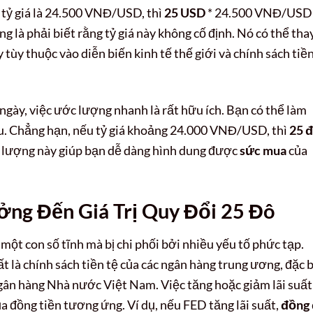
ếu tỷ giá là 24.500 VNĐ/USD, thì
25 USD
* 24.500 VNĐ/USD
 là phải biết rằng tỷ giá này không cố định. Nó có thể tha
 tùy thuộc vào diễn biến kinh tế thế giới và chính sách tiền
ngày, việc ước lượng nhanh là rất hữu ích. Bạn có thể làm
đầu. Chẳng hạn, nếu tỷ giá khoảng 24.000 VNĐ/USD, thì
25 
lượng này giúp bạn dễ dàng hình dung được
sức mua
của
ng Đến Giá Trị Quy Đổi 25 Đô
một con số tĩnh mà bị chi phối bởi nhiều yếu tố phức tạp.
 là chính sách tiền tệ của các ngân hàng trung ương, đặc b
gân hàng Nhà nước Việt Nam. Việc tăng hoặc giảm lãi suất
ủa đồng tiền tương ứng. Ví dụ, nếu FED tăng lãi suất,
đồng