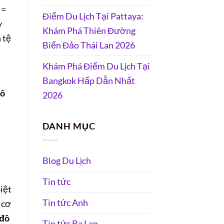
 =
Điểm Du Lịch Tại Pattaya:
y
Khám Phá Thiên Đường
 tệ
Biển Đảo Thái Lan 2026
Khám Phá Điểm Du Lịch Tại
Bangkok Hấp Dẫn Nhất
đô
2026
DANH MỤC
Blog Du Lịch
Tin tức
iệt
Tin tức Anh
 cơ
 đô
Tin tức Ba Lan