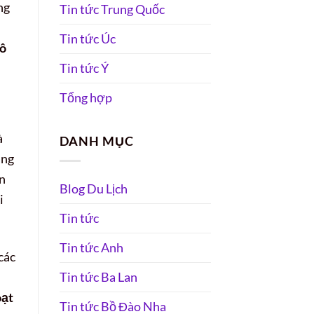
ng
Tin tức Trung Quốc
Tin tức Úc
đô
Tin tức Ý
Tổng hợp
à
DANH MỤC
àng
n
Blog Du Lịch
i
Tin tức
Tin tức Anh
các
Tin tức Ba Lan
oạt
Tin tức Bồ Đào Nha