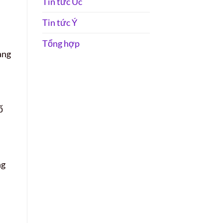
Tin tức Úc
Tin tức Ý
Tổng hợp
àng
ố
ng