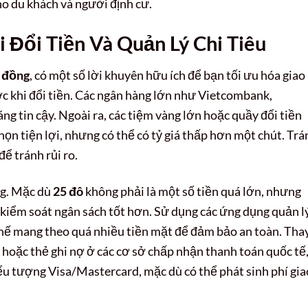
ho du khách và người định cư.
 Đổi Tiền Và Quản Lý Chi Tiêu
m đồng
, có một số lời khuyên hữu ích để bạn tối ưu hóa giao
ước khi đổi tiền. Các ngân hàng lớn như Vietcombank,
g tin cậy. Ngoài ra, các tiệm vàng lớn hoặc quầy đổi tiền
họn tiện lợi, nhưng có thể có tỷ giá thấp hơn một chút. Trá
ể tránh rủi ro.
ng. Mặc dù
25 đô
không phải là một số tiền quá lớn, nhưng
n kiểm soát ngân sách tốt hơn. Sử dụng các ứng dụng quản l
 chế mang theo quá nhiều tiền mặt để đảm bảo an toàn. Tha
g hoặc thẻ ghi nợ ở các cơ sở chấp nhận thanh toán quốc tế
ểu tượng Visa/Mastercard, mặc dù có thể phát sinh phí gia