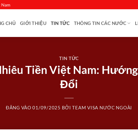
ệt Nam
NG CHỦ
GIỚI THIỆU
TIN TỨC
THÔNG TIN CÁC NƯỚC
L
TIN TỨC
hiêu Tiền Việt Nam: Hướng
Đổi
ĐĂNG VÀO
01/09/2025
BỞI
TEAM VISA NƯỚC NGOÀI