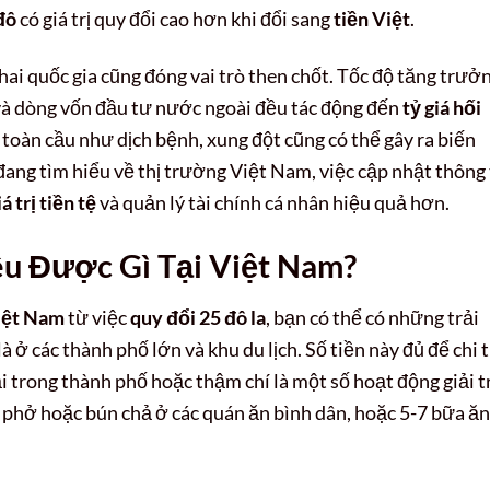
đô
có giá trị quy đổi cao hơn khi đổi sang
tiền Việt
.
 hai quốc gia cũng đóng vai trò then chốt. Tốc độ tăng trưở
 và dòng vốn đầu tư nước ngoài đều tác động đến
tỷ giá hối
ện toàn cầu như dịch bệnh, xung đột cũng có thể gây ra biến
ang tìm hiểu về thị trường Việt Nam, việc cập nhật thông 
iá trị tiền tệ
và quản lý tài chính cá nhân hiệu quả hơn.
êu Được Gì Tại Việt Nam?
iệt Nam
từ việc
quy đổi 25 đô la
, bạn có thể có những trải
 ở các thành phố lớn và khu du lịch. Số tiền này đủ để chi 
i trong thành phố hoặc thậm chí là một số hoạt động giải tr
 phở hoặc bún chả ở các quán ăn bình dân, hoặc 5-7 bữa ăn