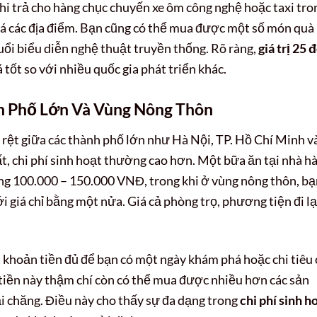
hi trả cho hàng chục chuyến xe ôm công nghệ hoặc taxi tro
á các địa điểm. Bạn cũng có thể mua được một số món quà
uổi biểu diễn nghệ thuật truyền thống. Rõ ràng,
giá trị 25 
 tốt so với nhiều quốc gia phát triển khác.
h Phố Lớn Và Vùng Nông Thôn
õ rệt giữa các thành phố lớn như Hà Nội, TP. Hồ Chí Minh v
ất, chi phí sinh hoạt thường cao hơn. Một bữa ăn tại nhà h
ng 100.000 – 150.000 VNĐ, trong khi ở vùng nông thôn, bạ
 giá chỉ bằng một nửa. Giá cả phòng trọ, phương tiện đi lạ
 khoản tiền đủ để bạn có một ngày khám phá hoặc chi tiêu 
tiền này thậm chí còn có thể mua được nhiều hơn các sản
i chăng. Điều này cho thấy sự đa dạng trong
chi phí sinh h