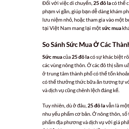
Đối với việc di chuyển,
25 đô la
có thể c
phạm vi gần, giúp bạn dễ dàng khám ph
lưu niệm nhỏ, hoặc tham gia vào một b
tại Việt Nam mang lại một
sức mua
khá
So Sánh Sức Mua Ở Các Thàn
Sức mua
của
25 đô la
có sự khác biệt r
các vùng nông thôn. Ở các đô thị sầm u
ở trung tâm thành phố có thể tốn khoả
có thể thưởng thức bữa ăn tương tự với
và dịch vụ cũng chênh lệch đáng kể.
Tuy nhiên, dù ở đâu,
25 đô la
vẫn là một
nhu yếu phẩm cơ bản. Ở nông thôn, số 
phẩm địa phương và dịch vụ với giá phả