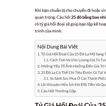
Khi bạn chuẩn bị cho chuyến đi hoặc sinh
quan trọng. Câu hỏi
25 đô bằng bao nh
rõ tỷ giá hối đoái sẽ giúp bạn lập kế h
trình của mình.
Nội Dung Bài Viết
Tỷ Giá Hối Đoái Của 25 Đô La Mỹ Sang 
Cách Tính Và Ước Lượng Giá Trị T
Những Yếu Tố Ảnh Hưởng Đến Giá Trị 
25 Đô La Có Thể Chi Tiêu Được Gì Tại 
So Sánh Sức Mua Ở Các Thành Phố 
Lời Khuyên Hữu Ích Khi Đổi Tiền Và Qu
Câu Hỏi Thường Gặp
Tỷ Giá Hối Đoái Của 2