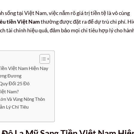
 sống tại Việt Nam, việc nắm rõ giá trị tiền tệ là vô cùng
iêu tiền Việt Nam
thường được đặt ra để dự trù chi phí. H
oạch tài chính hiệu quả, đảm bảo mọi chi tiêu hợp lý cho hàn
Tiền Việt Nam Hiện Nay
ương Đương
Quy Đổi 25 Đô
Việt Nam?
Lớn Và Vùng Nông Thôn
ản Lý Chi Tiêu
5 Đô La Mỹ Sang Tiền Việt Nam Hiệ