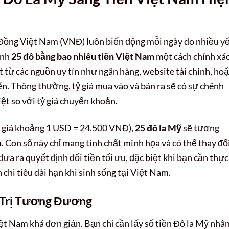
à Đồng Việt Nam (VNĐ) luôn biến động mỗi ngày do nhiều y
ịnh
25 đô bằng bao nhiêu tiền Việt Nam
một cách chính xá
t từ các nguồn uy tín như ngân hàng, website tài chính, ho
ến. Thông thường, tỷ giá mua vào và bán ra sẽ có sự chênh
iệt so với tỷ giá chuyển khoản.
 tỷ giá khoảng 1 USD = 24.500 VNĐ),
25 đô la Mỹ
sẽ tương
m
. Con số này chỉ mang tính chất minh họa và có thể thay đổi
 đưa ra quyết định đổi tiền tối ưu, đặc biệt khi bạn cần thực
 chi tiêu dài hạn khi sinh sống tại Việt Nam.
 Trị Tương Đương
ệt Nam khá đơn giản. Bạn chỉ cần lấy số tiền Đô la Mỹ nhâ