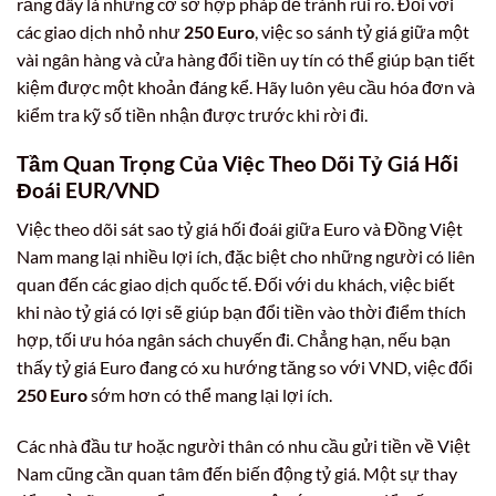
rằng đây là những cơ sở hợp pháp để tránh rủi ro. Đối với
các giao dịch nhỏ như
250 Euro
, việc so sánh tỷ giá giữa một
vài ngân hàng và cửa hàng đổi tiền uy tín có thể giúp bạn tiết
kiệm được một khoản đáng kể. Hãy luôn yêu cầu hóa đơn và
kiểm tra kỹ số tiền nhận được trước khi rời đi.
Tầm Quan Trọng Của Việc Theo Dõi Tỷ Giá Hối
Đoái EUR/VND
Việc theo dõi sát sao tỷ giá hối đoái giữa Euro và Đồng Việt
Nam mang lại nhiều lợi ích, đặc biệt cho những người có liên
quan đến các giao dịch quốc tế. Đối với du khách, việc biết
khi nào tỷ giá có lợi sẽ giúp bạn đổi tiền vào thời điểm thích
hợp, tối ưu hóa ngân sách chuyến đi. Chẳng hạn, nếu bạn
thấy tỷ giá Euro đang có xu hướng tăng so với VND, việc đổi
250 Euro
sớm hơn có thể mang lại lợi ích.
Các nhà đầu tư hoặc người thân có nhu cầu gửi tiền về Việt
Nam cũng cần quan tâm đến biến động tỷ giá. Một sự thay