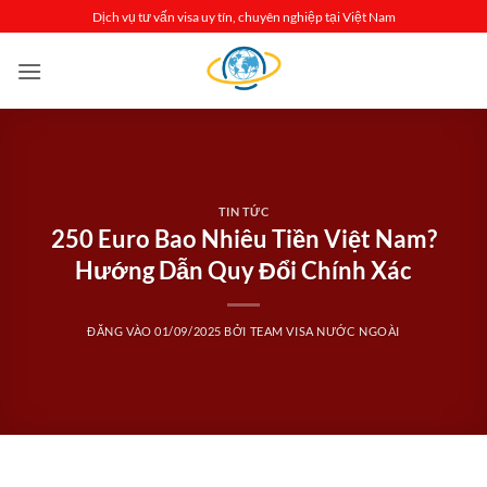
Bỏ
Dịch vụ tư vấn visa uy tín, chuyên nghiệp tại Việt Nam
qua
nội
dung
TIN TỨC
250 Euro Bao Nhiêu Tiền Việt Nam?
Hướng Dẫn Quy Đổi Chính Xác
ĐĂNG VÀO
01/09/2025
BỞI
TEAM VISA NƯỚC NGOÀI