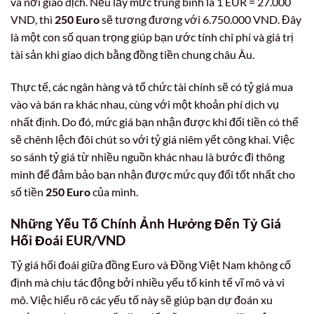
và nơi giao dịch. Nếu lấy mức trung bình là 1 EUR = 27.000
VND, thì
250 Euro
sẽ tương đương với 6.750.000 VND. Đây
là một con số quan trọng giúp bạn ước tính chi phí và giá trị
tài sản khi giao dịch bằng đồng tiền chung châu Âu.
Thực tế, các ngân hàng và tổ chức tài chính sẽ có tỷ giá mua
vào và bán ra khác nhau, cùng với một khoản phí dịch vụ
nhất định. Do đó, mức giá bạn nhận được khi đổi tiền có thể
sẽ chênh lệch đôi chút so với tỷ giá niêm yết công khai. Việc
so sánh tỷ giá từ nhiều nguồn khác nhau là bước đi thông
minh để đảm bảo bạn nhận được mức quy đổi tốt nhất cho
số tiền
250 Euro
của mình.
Những Yếu Tố Chính Ảnh Hưởng Đến Tỷ Giá
Hối Đoái EUR/VND
Tỷ giá hối đoái giữa đồng Euro và Đồng Việt Nam không cố
định mà chịu tác động bởi nhiều yếu tố kinh tế vĩ mô và vi
mô. Việc hiểu rõ các yếu tố này sẽ giúp bạn dự đoán xu