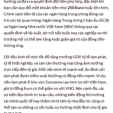
hướng và đưa ra quyết định đổi tiền phù hợp, đặc biệt khi
bạn cần quy đổi một khoản tiền như
250 Euro
hoặc lớn hơn.
Chính sách tiền tệ của các ngân hàng trung ương đóng vai
trò cực kỳ quan trọng. Ngân hàng Trung ương Châu Âu (ECB)
và Ngân hàng Nhà nước Việt Nam (SBV) thông qua các
quyết định về lãi suất, dự trữ bắt buộc hay các nghiệp vụ thị
trường mở có thể làm tăng hoặc giảm giá trị của đồng tiền
tương ứng.
Dữ liệu kinh tế như tốc độ tăng trưởng GDP, tỷ lệ lạm phát,
tỷ lệ thất nghiệp, và cán cân thương mại cũng ảnh hưởng
trực tiếp đến tỷ giá. Một nền kinh tế mạnh mẽ, ổn định với
lạm phát được kiểm soát thường có đồng tiền mạnh. Ví dụ,
nếu lạm phát ở khu vực Eurozone cao hơn so với Việt Nam,
giá trị đồng Euro có thể giảm so với VND. Bên cạnh đó, các
sự kiện địa chính trị toàn cầu, những biến động thị trường
tài chính quốc tế hay thậm chí là tâm lý nhà đầu tư cũng có
thể tạo ra những cú sốc hoặc xu hướng nhất định cho tỷ giá