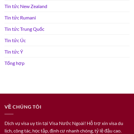
Tin tức New Zealand
Tin tức Rumani
Tin tức Trung Quốc
Tin tức Úc
Tin tức Ý
Tổng hợp
VỀ CHÚNG TÔI
Dịch vụ visa uy tín tại Visa Nước Ngoài! Hỗ trợ xin visa du
lịch, công tác, học tập, định cư nhanh chóng, tỷ lệ đậu cao.