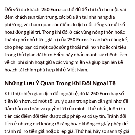
Đối với du khách,
250 Euro
có thể đủ để chi trả cho một vài
đêm khách sạn tầm trung, các bữa ăn tại nhà hàng địa
phương, vé tham quan các điểm du lịch nổi tiếng và một số
hoạt động giải trí. Trong khi đó, ở các vùng nông thôn hoặc
thành phố nhỏ hơn, giá trị của
250 Euro
sẽ cao hơn đáng kể,
cho phép bạn có một cuộc sống thoải mái hơn hoặc chi tiêu
trong thời gian dài hơn. Điều này nhấn mạnh sự chênh lệch
về chi phí sinh hoạt giữa các vùng miền và giúp bạn lên kế
hoạch tài chính phù hợp khi ở Việt Nam.
Những Lưu Ý Quan Trọng Khi Đổi Ngoại Tệ
Khi thực hiện giao dịch đổi ngoại tệ, dù là
250 Euro
hay số
tiền lớn hơn, có một số lưu ý quan trọng bạn cần ghi nhớ để
đảm bảo an toàn và quyền lợi của mình. Thứ nhất, luôn ưu
tiên các điểm đổi tiền được cấp phép và có uy tín. Tránh đổi
tiền ở những nơi không rõ ràng hoặc không có giấy phép để
tránh rủi ro tiền giả hoặc bị ép giá. Thứ hai, hãy so sánh tỷ giá