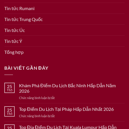
Tin tức Rumani
Tin tức Trung Quốc
Tin tức Úc
Tin tức Ý
Tổng hợp
BÀI VIẾT GẦN ĐÂY
Khám Phá Điểm Du Lịch Bắc Ninh Hấp Dẫn Năm
25
Th5
2026
ở
Chức năng bình luận bị tắt
Khám
Phá
Top Điểm Du Lịch Tại Pháp Hấp Dẫn Nhất 2026
25
Điểm
Th5
ở
Chức năng bình luận bị tắt
Du
Top
Lịch
Điểm
Top Địa Điểm Du Lịch Tại Kuala Lumpur Hấp Dẫn
Bắc
25