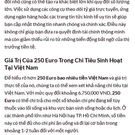
đổi nhỏ cũng có thể tạo ra khác biệt lớn khi quy đổi số lượng
lớn. Việc sử dụng các công cụ theo dõi tỷ giá trực tuyến, ứng
dụng ngân hàng hoặc các trang tin tức kinh tế uy tín sẽ giúp
bạn cập nhật thông tin nhanh chóng và chính xác. Điều này
không chỉ giúp bạn đưa ra quyết định tài chính thông minh
mà còn giảm thiểu rủi ro từ những biến động bất ngờ của thị
trường tiền tệ.
Giá Trị Của 250 Euro Trong Chi Tiêu Sinh Hoạt
Tại Việt Nam
Để hiểu rõ hơn
250 Euro bao nhiêu tiền Việt Nam
và giá trị
thực tế của nó, chúng ta có thể xem xét khả năng chi tiêu tại
Việt Nam. Với mức quy đổi khoảng 6.750.000 VND,
250
Euro
có thể chi trả cho một số khoản chi phí đáng kể tùy
thuộc vào lối sống và khu vực bạn sinh sống hoặc du lịch. Ở
các thành phố lớn như Hà Nội hay TP. Hồ Chí Minh, số tiền
này có thể đủ cho chi phí ăn uống và đi lại cơ bản trong
khoảng 1-2 tuần đối với một người.