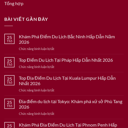
Tổng hợp
BÀI VIẾT GẦN ĐÂY
Khám Phá Điểm Du Lịch Bắc Ninh Hấp Dẫn Năm
25
Th5
2026
ở
Chức năng bình luận bị tắt
Khám
Phá
Top Điểm Du Lịch Tại Pháp Hấp Dẫn Nhất 2026
25
Điểm
Th5
ở
Chức năng bình luận bị tắt
Du
Top
Lịch
Điểm
Top Địa Điểm Du Lịch Tại Kuala Lumpur Hấp Dẫn
Bắc
25
Du
Th5
Nhất 2026
Ninh
Lịch
Hấp
ở
Chức năng bình luận bị tắt
Tại
Dẫn
Top
Pháp
Năm
Địa
Địa điểm du lịch tại Tokyo: Khám phá xứ sở Phù Tang
Hấp
25
2026
Điểm
Dẫn
Th5
2026
Du
Nhất
ở
Chức năng bình luận bị tắt
Lịch
2026
Địa
Tại
điểm
Khám Phá Địa Điểm Du Lịch Tại Phnom Penh Hấp
Kuala
25
du