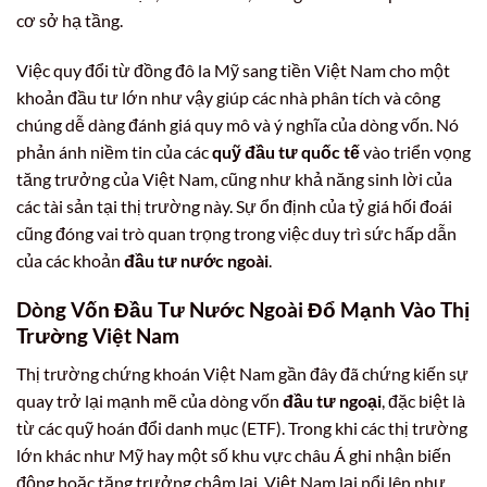
cơ sở hạ tầng.
Việc quy đổi từ đồng đô la Mỹ sang tiền Việt Nam cho một
khoản đầu tư lớn như vậy giúp các nhà phân tích và công
chúng dễ dàng đánh giá quy mô và ý nghĩa của dòng vốn. Nó
phản ánh niềm tin của các
quỹ đầu tư quốc tế
vào triển vọng
tăng trưởng của Việt Nam, cũng như khả năng sinh lời của
các tài sản tại thị trường này. Sự ổn định của tỷ giá hối đoái
cũng đóng vai trò quan trọng trong việc duy trì sức hấp dẫn
của các khoản
đầu tư nước ngoài
.
Dòng Vốn
Đầu Tư Nước Ngoài
Đổ Mạnh Vào Thị
Trường Việt Nam
Thị trường chứng khoán Việt Nam gần đây đã chứng kiến sự
quay trở lại mạnh mẽ của dòng vốn
đầu tư ngoại
, đặc biệt là
từ các quỹ hoán đổi danh mục (ETF). Trong khi các thị trường
lớn khác như Mỹ hay một số khu vực châu Á ghi nhận biến
động hoặc tăng trưởng chậm lại, Việt Nam lại nổi lên như