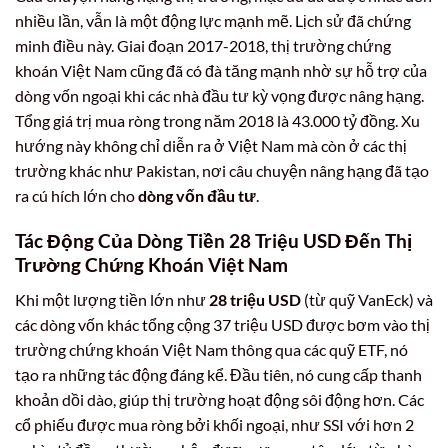
nhiều lần, vẫn là một động lực mạnh mẽ. Lịch sử đã chứng
minh điều này. Giai đoạn 2017-2018, thị trường chứng
khoán Việt Nam cũng đã có đà tăng mạnh nhờ sự hỗ trợ của
dòng vốn ngoại khi các nhà đầu tư kỳ vọng được nâng hạng.
Tổng giá trị mua ròng trong năm 2018 là 43.000 tỷ đồng. Xu
hướng này không chỉ diễn ra ở Việt Nam mà còn ở các thị
trường khác như Pakistan, nơi câu chuyện nâng hạng đã tạo
ra cú hích lớn cho
dòng vốn đầu tư
.
Tác Động Của Dòng Tiền
28 Triệu USD
Đến Thị
Trường Chứng Khoán Việt Nam
Khi một lượng tiền lớn như
28 triệu USD
(từ quỹ VanEck) và
các dòng vốn khác tổng cộng 37 triệu USD được bơm vào thị
trường chứng khoán Việt Nam thông qua các quỹ ETF, nó
tạo ra những tác động đáng kể. Đầu tiên, nó cung cấp thanh
khoản dồi dào, giúp thị trường hoạt động sôi động hơn. Các
cổ phiếu được mua ròng bởi khối ngoại, như SSI với hơn 2