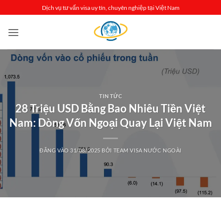
Bỏ
Dịch vụ tư vấn visa uy tín, chuyên nghiệp tại Việt Nam
qua
nội
dung
TIN TỨC
28 Triệu USD Bằng Bao Nhiêu Tiền Việt
Nam: Dòng Vốn Ngoại Quay Lại Việt Nam
ĐĂNG VÀO
31/08/2025
BỞI
TEAM VISA NƯỚC NGOÀI