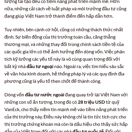
lượng tái tạo đều có tiềm năng phát triển mạnh mẽ. Hơn
nữa, những cải cách về luật pháp và môi trường đầu tư cũng
đang giúp Việt Nam trở thành điểm đến hấp dẫn hơn.
Tuy nhiên, bên cạnh cơ hội, cũng có những thách thức nhất
định. Sự biến động của thị trường toàn cầu, căng thẳng
thương mại, và những thay đổi trong chính sách tiền tệ của
các quốc gia lớn có thể ảnh hưởng đến dòng vốn. Việc phân
tích kỹ lưỡng các yếu tố này là vô cùng quan trọng đối với
bất kỳ nhà
đầu tư ngoại
nào. Ngoài ra, việc tìm hiểu sâu sắc
về văn hóa kinh doanh, hệ thống pháp lý và các quy định địa
phương cũng là yếu tố then chốt để thành công.
Dòng vốn
đầu tư nước ngoài
đang quay trở lại Việt Nam với
những con số ấn tượng, trong đó có
28 triệu USD
từ quỹ
VanEck, cho thấy niềm tin mạnh mẽ vào tiềm năng phát triển
của thị trường này. Điều này không chỉ là tin tức tích cực cho
thị trường chứng khoán mà còn là dấu hiệu cho thấy sức hấp
dẫn của Việt Nam đối với các nhà
đầu tư quốc tế
. Đối với