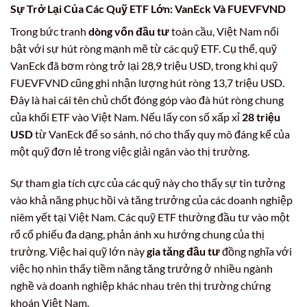
Sự Trở Lại Của Các Quỹ ETF Lớn: VanEck Và FUEVFVND
Trong bức tranh
dòng vốn đầu tư
toàn cầu, Việt Nam nổi
bật với sự hút ròng mạnh mẽ từ các quỹ ETF. Cụ thể, quỹ
VanEck đã bơm ròng trở lại 28,9 triệu USD, trong khi quỹ
FUEVFVND cũng ghi nhận lượng hút ròng 13,7 triệu USD.
Đây là hai cái tên chủ chốt đóng góp vào đà hút ròng chung
của khối ETF vào Việt Nam. Nếu lấy con số xấp xỉ
28 triệu
USD
từ VanEck để so sánh, nó cho thấy quy mô đáng kể của
một quỹ đơn lẻ trong việc giải ngân vào thị trường.
Sự tham gia tích cực của các quỹ này cho thấy sự tin tưởng
vào khả năng phục hồi và tăng trưởng của các doanh nghiệp
niêm yết tại Việt Nam. Các quỹ ETF thường đầu tư vào một
rổ cổ phiếu đa dạng, phản ánh xu hướng chung của thị
trường. Việc hai quỹ lớn này
gia tăng đầu tư
đồng nghĩa với
việc họ nhìn thấy tiềm năng tăng trưởng ở nhiều ngành
nghề và doanh nghiệp khác nhau trên thị trường chứng
khoán Việt Nam.