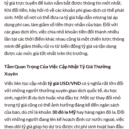
tỷ giá trực tuyến để luôn nắm bắt được thông tin mới nhất.
Khi đổi tiền, hãy hỏi rõ về các khoản phí giao dịch có thể phát
sinh. Một số nơi có thể đưa ra tỷ giá hấp dẫn nhưng lại áp
dụng phí cao, làm giảm số tiền thực nhận của bạn. Đối với
các giao dịch lớn, việc chia nhỏ khoản tiền đổi thành nhiều
lần tại các thời điểm khác nhau cũng là một chiến lược thông
minh để giảm thiểu rủi ro từ biến động tỷ giá và tận dụng
được các mức giá tốt nhất trên thị trường.
Tầm Quan Trọng Của Việc Cập Nhật Tỷ Giá Thường
Xuyên
Việc liên tục cập nhật
tỷ giá USD/VND
có ý nghĩa rất lớn đối
với những người thường xuyên giao dịch quốc tế, du học
sinh, người đi du lịch hoặc nhà đầu tư. Một sự thay đổi nhỏ
trong tỷ giá cũng có thể ảnh hưởng đáng kể đến ngân sách
của bạn, dù chỉ là khoản
30 đô la Mỹ
hay hàng ngàn đô la. Đối
với những người đang lên kế hoạch định cư nước ngoài, việc
theo dõi tỷ giá giúp họ dự trù được chi phí sinh hoạt ban đầu