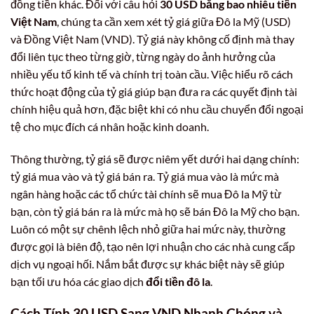
đồng tiền khác. Đối với câu hỏi
30 USD bằng bao nhiêu tiền
Việt Nam
, chúng ta cần xem xét tỷ giá giữa Đô la Mỹ (USD)
và Đồng Việt Nam (VND). Tỷ giá này không cố định mà thay
đổi liên tục theo từng giờ, từng ngày do ảnh hưởng của
nhiều yếu tố kinh tế và chính trị toàn cầu. Việc hiểu rõ cách
thức hoạt động của tỷ giá giúp bạn đưa ra các quyết định tài
chính hiệu quả hơn, đặc biệt khi có nhu cầu chuyển đổi ngoại
tệ cho mục đích cá nhân hoặc kinh doanh.
Thông thường, tỷ giá sẽ được niêm yết dưới hai dạng chính:
tỷ giá mua vào và tỷ giá bán ra. Tỷ giá mua vào là mức mà
ngân hàng hoặc các tổ chức tài chính sẽ mua Đô la Mỹ từ
bạn, còn tỷ giá bán ra là mức mà họ sẽ bán Đô la Mỹ cho bạn.
Luôn có một sự chênh lệch nhỏ giữa hai mức này, thường
được gọi là biên độ, tạo nên lợi nhuận cho các nhà cung cấp
dịch vụ ngoại hối. Nắm bắt được sự khác biệt này sẽ giúp
bạn tối ưu hóa các giao dịch
đổi tiền đô la
.
Cách Tính
30 USD
Sang
VND
Nhanh Chóng và