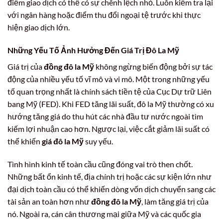
điểm giao dịch có thể có sự chênh lệch nhỏ. Luôn kiểm tra lại
với ngân hàng hoặc điểm thu đổi ngoại tệ trước khi thực
hiện giao dịch lớn.
Những Yếu Tố Ảnh Hưởng Đến
Giá Trị Đô La Mỹ
Giá trị của
đồng đô la Mỹ
không ngừng biến động bởi sự tác
động của nhiều yếu tố vĩ mô và vi mô. Một trong những yếu
tố quan trọng nhất là chính sách tiền tệ của Cục Dự trữ Liên
bang Mỹ (FED). Khi FED tăng lãi suất, đô la Mỹ thường có xu
hướng tăng giá do thu hút các nhà đầu tư nước ngoài tìm
kiếm lợi nhuận cao hơn. Ngược lại, việc cắt giảm lãi suất có
thể khiến
giá đô la Mỹ
suy yếu.
Tình hình kinh tế toàn cầu cũng đóng vai trò then chốt.
Những bất ổn kinh tế, địa chính trị hoặc các sự kiện lớn như
đại dịch toàn cầu có thể khiến dòng vốn dịch chuyển sang các
tài sản an toàn hơn như
đồng đô la Mỹ
, làm tăng giá trị của
nó. Ngoài ra, cán cân thương mại giữa Mỹ và các quốc gia