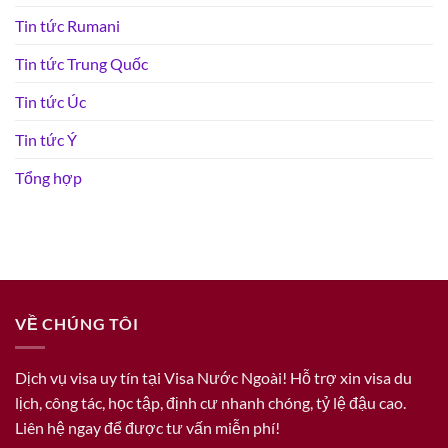
Tin tức Rumani
Tin tức Trung Quốc
Tin tức Úc
Tin tức Ý
Tổng hợp
VỀ CHÚNG TÔI
Dịch vụ visa uy tín tại Visa Nước Ngoài! Hỗ trợ xin visa du
lịch, công tác, học tập, định cư nhanh chóng, tỷ lệ đậu cao.
Liên hệ ngay để được tư vấn miễn phí!