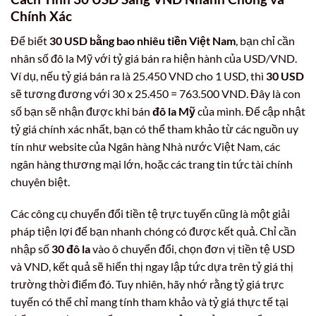
Chính Xác
Để biết
30 USD bằng bao nhiêu tiền Việt Nam
, bạn chỉ cần
nhân số đô la Mỹ với tỷ giá bán ra hiện hành của USD/VND.
Ví dụ, nếu tỷ giá bán ra là 25.450 VND cho 1 USD, thì
30 USD
sẽ tương đương với 30 x 25.450 = 763.500 VND. Đây là con
số bạn sẽ nhận được khi bán
đô la Mỹ
của mình. Để cập nhật
tỷ giá chính xác nhất, bạn có thể tham khảo từ các nguồn uy
tín như website của Ngân hàng Nhà nước Việt Nam, các
ngân hàng thương mại lớn, hoặc các trang tin tức tài chính
chuyên biệt.
Các công cụ chuyển đổi tiền tệ trực tuyến cũng là một giải
pháp tiện lợi để bạn nhanh chóng có được kết quả. Chỉ cần
nhập số
30 đô la
vào ô chuyển đổi, chọn đơn vị tiền tệ USD
và VND, kết quả sẽ hiển thị ngay lập tức dựa trên tỷ giá thị
trường thời điểm đó. Tuy nhiên, hãy nhớ rằng tỷ giá trực
tuyến có thể chỉ mang tính tham khảo và tỷ giá thực tế tại