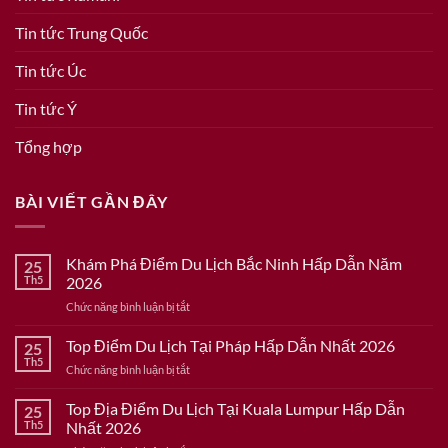
Tin tức Trung Quốc
Tin tức Úc
Tin tức Ý
Tổng hợp
BÀI VIẾT GẦN ĐÂY
Khám Phá Điểm Du Lịch Bắc Ninh Hấp Dẫn Năm
25
Th5
2026
ở
Chức năng bình luận bị tắt
Khám
Phá
Top Điểm Du Lịch Tại Pháp Hấp Dẫn Nhất 2026
25
Điểm
Th5
ở
Chức năng bình luận bị tắt
Du
Top
Lịch
Điểm
Top Địa Điểm Du Lịch Tại Kuala Lumpur Hấp Dẫn
Bắc
25
Du
Th5
Nhất 2026
Ninh
Lịch
Hấp