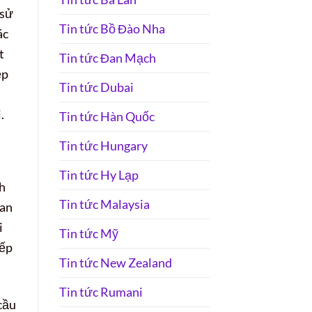
 sử
Tin tức Bồ Đào Nha
ác
t
Tin tức Đan Mạch
ệp
Tin tức Dubai
.
Tin tức Hàn Quốc
Tin tức Hungary
Tin tức Hy Lạp
nh
Tin tức Malaysia
uan
i
Tin tức Mỹ
iếp
Tin tức New Zealand
Tin tức Rumani
 cầu