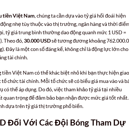
u tiền Việt Nam
, chúng ta cần dựa vào tỷ giá hối đoái hiện
động nhẹ tùy thuộc vào thị trường, ngân hàng và thời điể
 tại, tỷ giá trung bình thường dao động quanh mức 1 USD =
). Theo đó,
30.000 USD
sẽ tương đương khoảng 762.000.
. Đây là một con số đáng kể, không chỉ là động lực lớn cho
ng tài chính.
 tiền Việt Nam có thể khác biệt nhỏ khi bạn thực hiện gia
tổ chức tài chính. Mỗi tổ chức sẽ có biểu giá mua vào và b
vụ có thể áp dụng. Do đó, việc tham khảo tỷ giá tại nhiều
rất quan trọng để đảm bảo bạn nhận được mức giá tốt nhất.
nh dựa trên tỷ giá thị trường phổ biến.
SD Đối Với Các Đội Bóng Tham Dự