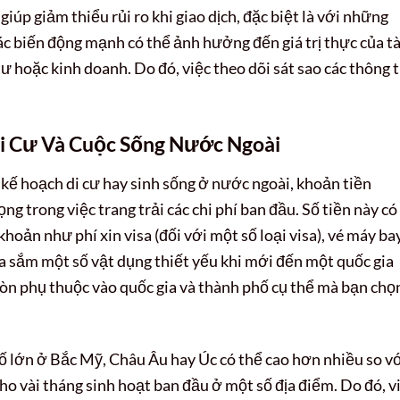
giúp giảm thiểu rủi ro khi giao dịch, đặc biệt là với những
ác biến động mạnh có thể ảnh hưởng đến giá trị thực của tà
ư hoặc kinh doanh. Do đó, việc theo dõi sát sao các thông t
Di Cư Và Cuộc Sống Nước Ngoài
 kế hoạch di cư hay sinh sống ở nước ngoài, khoản tiền
ng trong việc trang trải các chi phí ban đầu. Số tiền này có
hoản như phí xin visa (đối với một số loại visa), vé máy bay
a sắm một số vật dụng thiết yếu khi mới đến một quốc gia
còn phụ thuộc vào quốc gia và thành phố cụ thể mà bạn chọ
phố lớn ở Bắc Mỹ, Châu Âu hay Úc có thể cao hơn nhiều so v
cho vài tháng sinh hoạt ban đầu ở một số địa điểm. Do đó, v