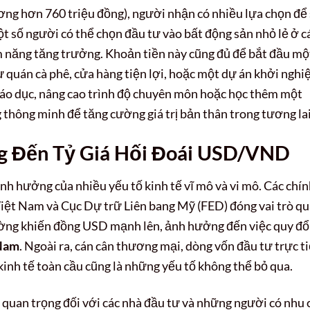
ng hơn 760 triệu đồng), người nhận có nhiều lựa chọn để
ột số người có thể chọn đầu tư vào bất động sản nhỏ lẻ ở c
iềm năng tăng trưởng. Khoản tiền này cũng đủ để bắt đầu mộ
 quán cà phê, cửa hàng tiện lợi, hoặc một dự án khởi nghi
giáo dục, nâng cao trình độ chuyên môn hoặc học thêm một
thông minh để tăng cường giá trị bản thân trong tương lai
g Đến Tỷ Giá Hối Đoái USD/VND
nh hưởng của nhiều yếu tố kinh tế vĩ mô và vi mô. Các chí
iệt Nam và Cục Dự trữ Liên bang Mỹ (FED) đóng vai trò q
thường khiến đồng USD mạnh lên, ảnh hưởng đến việc quy đổ
 Nam
. Ngoài ra, cán cân thương mại, dòng vốn đầu tư trực t
 kinh tế toàn cầu cũng là những yếu tố không thể bỏ qua.
ĩa quan trọng đối với các nhà đầu tư và những người có nhu