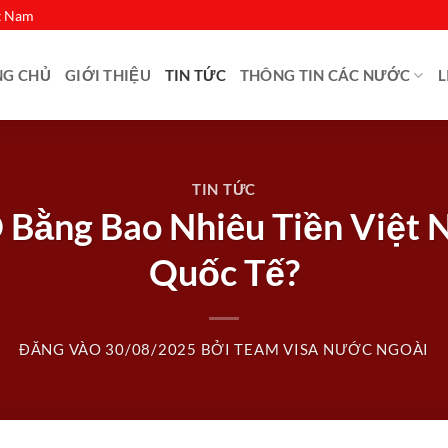
ệt Nam
NG CHỦ
GIỚI THIỆU
TIN TỨC
THÔNG TIN CÁC NƯỚC
L
TIN TỨC
D Bằng Bao Nhiêu Tiền Việt 
Quốc Tế?
ĐĂNG VÀO
30/08/2025
BỞI
TEAM VISA NƯỚC NGOÀI