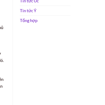
Tin tức Úc
Tin tức Ý
Tổng hợp
hủ
ở
đó.
ền
ần