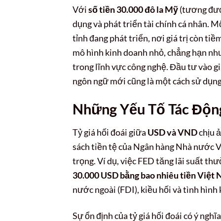
Với
số tiền 30.000 đô la Mỹ
(tương đươ
dụng và phát triển tài chính cá nhân. M
tỉnh đang phát triển, nơi giá trị còn t
mô hình kinh doanh nhỏ, chẳng hạn như
trong lĩnh vực công nghệ. Đầu tư vào 
ngôn ngữ mới cũng là một cách sử dụng 
Những Yếu Tố Tác Độn
Tỷ giá hối đoái giữa
USD và VND
chịu ả
sách tiền tệ của Ngân hàng Nhà nước V
trọng. Ví dụ, việc FED tăng lãi suất 
30.000 USD bằng bao nhiêu tiền Việt
nước ngoài (FDI), kiều hối và tình hình
Sự ổn định của tỷ giá hối đoái có ý ngh