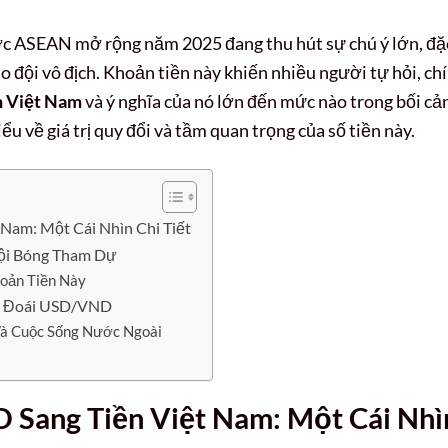
ớc ASEAN mở rộng năm 2025 đang thu hút sự chú ý lớn, đặ
o đội vô địch. Khoản tiền này khiến nhiều người tự hỏi, ch
n Việt Nam
và ý nghĩa của nó lớn đến mức nào trong bối cả
iểu về giá trị quy đổi và tầm quan trọng của số tiền này.
Nam: Một Cái Nhìn Chi Tiết
Đội Bóng Tham Dự
hoản Tiền Này
ối Đoái USD/VND
Và Cuộc Sống Nước Ngoài
 Sang Tiền Việt Nam: Một Cái Nhì