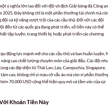
t ý nghĩa lớn lao đối với đội vô địch Giải bóng đá Công an
2025. Đây không chỉ là một phần thưởng tài chính mà còn
 đội và kỹ năng vượt trội của các cầu thủ. Đối với các đội
ội đến từ các quốc gia đang phát triển, số tiền này có thể
ất tập luyện, trang thiết bị, hoặc phát triển các chương
tạo động lực mạnh mẽ cho các cầu thủ và ban huấn luyện. 
 nâng cao chất lượng chuyên môn của giải đấu. Các đội nh
ng các đại diện từ Thái Lan, Lào, Campuchia, Singapore,
 tâm cao, không chỉ vì màu cờ sắc áo mà còn vì phần thưởn
ng hơn 70.000 USD cũng thể hiện quy mô và tầm vóc của sự
 Với Khoản Tiền Này