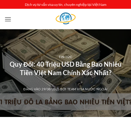
Bỏ
Dịch vụ tư vấn visa uy tín, chuyên nghiệp tại Việt Nam
qua
nội
dung
TIN TỨC
Quy Đổi: 40 Triệu USD Bằng Bao Nhiêu
Tiền Việt Nam Chính Xác Nhất?
ĐĂNG VÀO
29/08/2025
BỞI
TEAM VISA NƯỚC NGOÀI