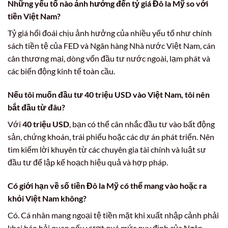
Những yếu tố nào ảnh hưởng đến tỷ giá
Đô la Mỹ
so với
tiền Việt Nam
?
Tỷ giá hối đoái chịu ảnh hưởng của nhiều yếu tố như chính
sách tiền tệ của FED và Ngân hàng Nhà nước Việt Nam, cán
cân thương mại, dòng vốn đầu tư nước ngoài, lạm phát và
các biến động kinh tế toàn cầu.
Nếu tôi muốn đầu tư
40 triệu USD
vào Việt Nam, tôi nên
bắt đầu từ đâu?
Với
40 triệu USD
, bạn có thể cân nhắc đầu tư vào bất động
sản, chứng khoán, trái phiếu hoặc các dự án phát triển. Nên
tìm kiếm lời khuyên từ các chuyên gia tài chính và luật sư
đầu tư để lập kế hoạch hiệu quả và hợp pháp.
Có giới hạn về số tiền
Đô la Mỹ
có thể mang vào hoặc ra
khỏi Việt Nam không?
Có. Cá nhân mang ngoại tệ tiền mặt khi xuất nhập cảnh phải
khai báo hải quan nếu vượt quá mức quy định của Ngân