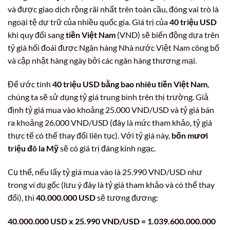
và được giao dịch rộng rãi nhất trên toàn cầu, đóng vai trò là
ngoại tệ dự trữ của nhiều quốc gia. Giá trị của
40 triệu USD
khi quy đổi sang
tiền Việt Nam
(VND) sẽ biến động dựa trên
tỷ giá hối đoái được Ngân hàng Nhà nước Việt Nam công bố
và cập nhật hàng ngày bởi các ngân hàng thương mại.
Để ước tính
40 triệu USD bằng bao nhiêu tiền Việt Nam
,
chúng ta sẽ sử dụng tỷ giá trung bình trên thị trường. Giả
định tỷ giá mua vào khoảng 25.000 VND/USD và tỷ giá bán
ra khoảng 26.000 VND/USD (đây là mức tham khảo, tỷ giá
thực tế có thể thay đổi liên tục). Với tỷ giá này,
bốn mươi
triệu đô la Mỹ
sẽ có giá trị đáng kinh ngạc.
Cụ thể, nếu lấy tỷ giá mua vào là 25.990 VND/USD như
trong ví dụ gốc (lưu ý đây là tỷ giá tham khảo và có thể thay
đổi), thì
40.000.000 USD
sẽ tương đương:
40.000.000 USD x 25.990 VND/USD = 1.039.600.000.000