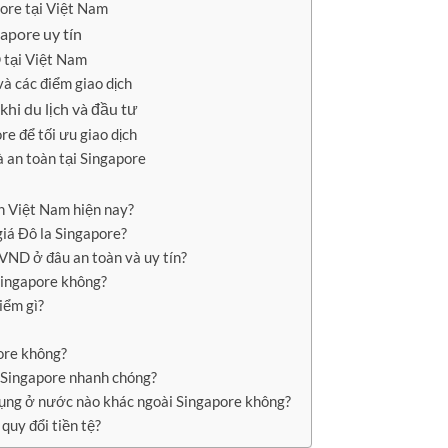
ore tại Việt Nam
gapore uy tín
 tại Việt Nam
và các điểm giao dịch
khi du lịch và đầu tư
re để tối ưu giao dịch
à an toàn tại Singapore
ền Việt Nam hiện nay?
giá Đô la Singapore?
g VND ở đâu an toàn và uy tín?
 Singapore không?
iểm gì?
pore không?
ô Singapore nhanh chóng?
dụng ở nước nào khác ngoài Singapore không?
 quy đổi tiền tệ?