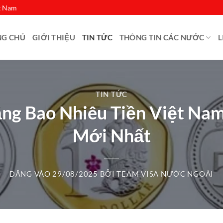
ệt Nam
NG CHỦ
GIỚI THIỆU
TIN TỨC
THÔNG TIN CÁC NƯỚC
L
TIN TỨC
ằng Bao Nhiêu Tiền Việt Nam
Mới Nhất
ĐĂNG VÀO
29/08/2025
BỞI
TEAM VISA NƯỚC NGOÀI