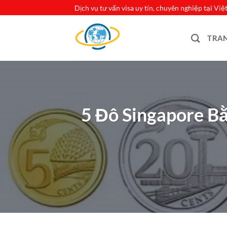
Bỏ
Dịch vụ tư vấn visa uy tín, chuyên nghiệp tại Vi
qua
nội
TRA
dung
5 Đô Singapore B