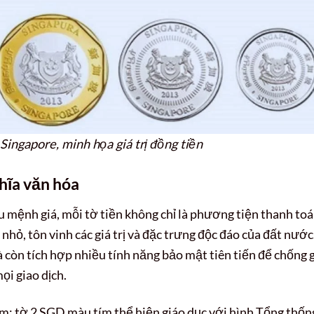
Singapore, minh họa giá trị đồng tiền
ghĩa văn hóa
u mệnh giá, mỗi tờ tiền không chỉ là phương tiện thanh to
hỏ, tôn vinh các giá trị và đặc trưng độc đáo của đất nước
còn tích hợp nhiều tính năng bảo mật tiên tiến để chống 
ọi giao dịch.
ồm: tờ 2 SGD màu tím thể hiện giáo dục với hình Tổng thốn