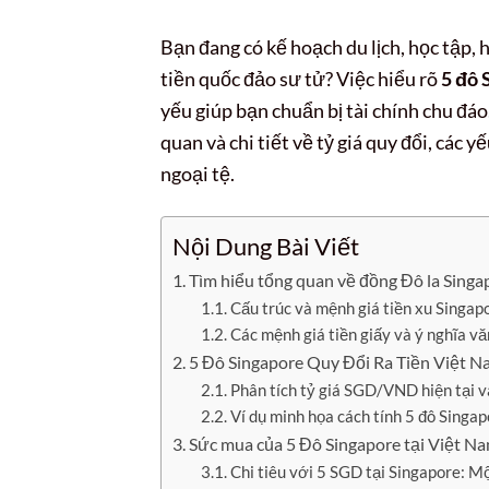
Bạn đang có kế hoạch du lịch, học tập, 
tiền quốc đảo sư tử? Việc hiểu rõ
5 đô 
yếu giúp bạn chuẩn bị tài chính chu đáo
quan và chi tiết về tỷ giá quy đổi, các 
ngoại tệ.
Nội Dung Bài Viết
Tìm hiểu tổng quan về đồng Đô la Singa
Cấu trúc và mệnh giá tiền xu Singap
Các mệnh giá tiền giấy và ý nghĩa v
5 Đô Singapore Quy Đổi Ra Tiền Việt N
Phân tích tỷ giá SGD/VND hiện tại 
Ví dụ minh họa cách tính 5 đô Sing
Sức mua của 5 Đô Singapore tại Việt Na
Chi tiêu với 5 SGD tại Singapore: Mộ