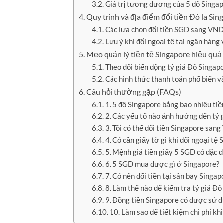
Giá trị tương đương của 5 đô Singap
Quy trình và địa điểm đổi tiền Đô la Sin
Các lựa chọn đổi tiền SGD sang VND
Lưu ý khi đổi ngoại tệ tại ngân hàng 
Mẹo quản lý tiền tệ Singapore hiệu quả 
Theo dõi biến động tỷ giá Đô Singapo
Các hình thức thanh toán phổ biến v
Câu hỏi thường gặp (FAQs)
1. 5 đô Singapore bằng bao nhiêu ti
2. Các yếu tố nào ảnh hưởng đến tỷ 
3. Tôi có thể đổi tiền Singapore san
4. Có cần giấy tờ gì khi đổi ngoại tệ
5. Mệnh giá tiền giấy 5 SGD có đặc đ
6. 5 SGD mua được gì ở Singapore?
7. Có nên đổi tiền tại sân bay Singa
8. Làm thế nào để kiểm tra tỷ giá Đ
9. Đồng tiền Singapore có được sử 
10. Làm sao để tiết kiệm chi phí khi