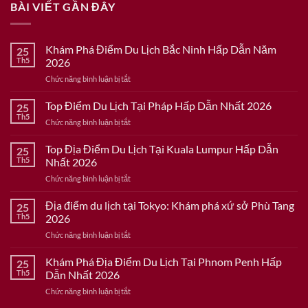
BÀI VIẾT GẦN ĐÂY
Khám Phá Điểm Du Lịch Bắc Ninh Hấp Dẫn Năm
25
Th5
2026
ở
Chức năng bình luận bị tắt
Khám
Phá
Top Điểm Du Lịch Tại Pháp Hấp Dẫn Nhất 2026
25
Điểm
Th5
ở
Chức năng bình luận bị tắt
Du
Top
Lịch
Điểm
Top Địa Điểm Du Lịch Tại Kuala Lumpur Hấp Dẫn
Bắc
25
Du
Th5
Nhất 2026
Ninh
Lịch
Hấp
ở
Chức năng bình luận bị tắt
Tại
Dẫn
Top
Pháp
Năm
Địa
Địa điểm du lịch tại Tokyo: Khám phá xứ sở Phù Tang
Hấp
25
2026
Điểm
Dẫn
Th5
2026
Du
Nhất
ở
Chức năng bình luận bị tắt
Lịch
2026
Địa
Tại
điểm
Khám Phá Địa Điểm Du Lịch Tại Phnom Penh Hấp
Kuala
25
du
Lumpur
Th5
Dẫn Nhất 2026
lịch
Hấp
ở
Chức năng bình luận bị tắt
tại
Dẫn
Khám
Tokyo:
Nhất