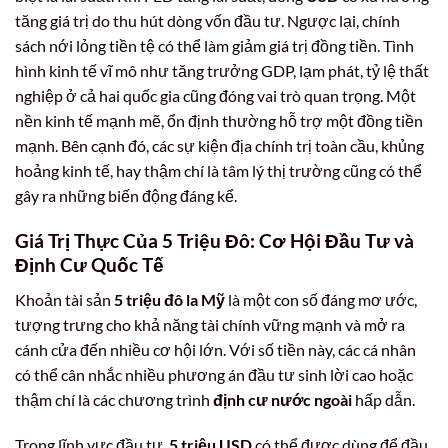
tăng giá trị do thu hút dòng vốn đầu tư. Ngược lại, chính
sách nới lỏng tiền tệ có thể làm giảm giá trị đồng tiền. Tình
hình kinh tế vĩ mô như tăng trưởng GDP, lạm phát, tỷ lệ thất
nghiệp ở cả hai quốc gia cũng đóng vai trò quan trọng. Một
nền kinh tế mạnh mẽ, ổn định thường hỗ trợ một đồng tiền
mạnh. Bên cạnh đó, các sự kiện địa chính trị toàn cầu, khủng
hoảng kinh tế, hay thậm chí là tâm lý thị trường cũng có thể
gây ra những biến động đáng kể.
Giá Trị Thực Của 5 Triệu Đô: Cơ Hội Đầu Tư và
Định Cư Quốc Tế
Khoản tài sản
5 triệu đô la Mỹ
là một con số đáng mơ ước,
tượng trưng cho khả năng tài chính vững mạnh và mở ra
cánh cửa đến nhiều cơ hội lớn. Với số tiền này, các cá nhân
có thể cân nhắc nhiều phương án đầu tư sinh lời cao hoặc
thậm chí là các chương trình
định cư nước ngoài
hấp dẫn.
Trong lĩnh vực đầu tư,
5 triệu USD
có thể được dùng để đầu