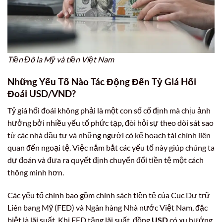
Tiền Đô la Mỹ và tiền Việt Nam
Những Yếu Tố Nào Tác Động Đến Tỷ Giá Hối
Đoái USD/VND?
Tỷ giá hối đoái không phải là một con số cố định mà chịu ảnh
hưởng bởi nhiều yếu tố phức tạp, đòi hỏi sự theo dõi sát sao
từ các nhà đầu tư và những người có kế hoạch tài chính liên
quan đến ngoại tệ. Việc nắm bắt các yếu tố này giúp chúng ta
dự đoán và đưa ra quyết định chuyển đổi tiền tệ một cách
thông minh hơn.
Các yếu tố chính bao gồm chính sách tiền tệ của Cục Dự trữ
Liên bang Mỹ (FED) và Ngân hàng Nhà nước Việt Nam, đặc
biệt là lãi suất. Khi FED tăng lãi suất, đồng
USD
có xu hướng