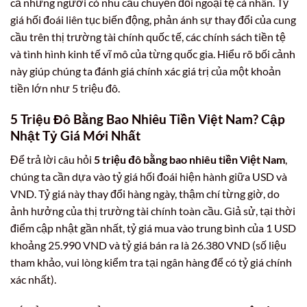
cả những người có nhu cầu chuyển đổi ngoại tệ cá nhân. Tỷ
giá hối đoái liên tục biến động, phản ánh sự thay đổi của cung
cầu trên thị trường tài chính quốc tế, các chính sách tiền tệ
và tình hình kinh tế vĩ mô của từng quốc gia. Hiểu rõ bối cảnh
này giúp chúng ta đánh giá chính xác giá trị của một khoản
tiền lớn như 5 triệu đô.
5 Triệu Đô Bằng Bao Nhiêu Tiền Việt Nam? Cập
Nhật Tỷ Giá Mới Nhất
Để trả lời câu hỏi
5 triệu đô bằng bao nhiêu tiền Việt Nam
,
chúng ta cần dựa vào tỷ giá hối đoái hiện hành giữa USD và
VND. Tỷ giá này thay đổi hàng ngày, thậm chí từng giờ, do
ảnh hưởng của thị trường tài chính toàn cầu. Giả sử, tại thời
điểm cập nhật gần nhất, tỷ giá mua vào trung bình của 1 USD
khoảng 25.990 VND và tỷ giá bán ra là 26.380 VND (số liệu
tham khảo, vui lòng kiểm tra tại ngân hàng để có tỷ giá chính
xác nhất).