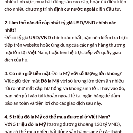
nhiều lĩnh vực, mua bất động sản cao cấp, hoặc đủ điều kiện
cho nhiều chương trình
định cư nước ngoài
diện đầu tư.
2. Làm thế nào để cập nhật tỷ giá USD/VND chính xác
nhất?
Để có tỷ giá
USD/VND
chính xác nhất, bạn nên kiểm tra trực
tiếp trên website hoặc ứng dụng của các ngân hàng thương
mại lớn tại Việt Nam, hoặc liên hệ trực tiếp với quầy giao
dịch của họ.
3. Có nên giữ tiền mặt
Đô la Mỹ
với số lượng lớn không?
Việc giữ tiền mặt
Đô la Mỹ
với số lượng lớn tiềm ẩn nhiều
rủi ro như mất cắp, hư hỏng, và không sinh lời. Thay vào đó,
bạn nên gửi vào tài khoản ngoại tệ tại ngân hàng để đảm
bảo an toàn và tiện lợi cho các giao dịch sau này.
4. 5 triệu đô la Mỹ có thể mua được gì ở Việt Nam?
Với
5 triệu đô la Mỹ
(tương đương khoảng 130 tỷ VND),
bạn có thể mua nhiều bất động sản hạng sang ở các thành