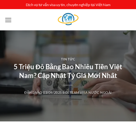
Bỏ
Dịch vụ tư vấn visa uy tín, chuyên nghiệp tại Việt Nam
qua
nội
dung
TIN TỨC
5 Triệu Đô Bằng Bao Nhiêu Tiền Việt
Nam? Cập Nhật Tỷ Giá Mới Nhất
ĐĂNG VÀO
03/09/2025
BỞI
TEAM VISA NƯỚC NGOÀI