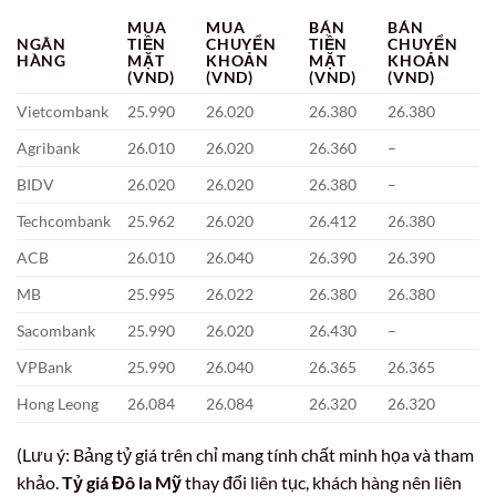
MUA
MUA
BÁN
BÁN
NGÂN
TIỀN
CHUYỂN
TIỀN
CHUYỂN
HÀNG
MẶT
KHOẢN
MẶT
KHOẢN
(VND)
(VND)
(VND)
(VND)
Vietcombank
25.990
26.020
26.380
26.380
Agribank
26.010
26.020
26.360
–
BIDV
26.020
26.020
26.380
–
Techcombank
25.962
26.020
26.412
26.380
ACB
26.010
26.040
26.390
26.390
MB
25.995
26.022
26.380
26.380
Sacombank
25.990
26.020
26.430
–
VPBank
25.990
26.040
26.365
26.365
Hong Leong
26.084
26.084
26.320
26.320
(Lưu ý: Bảng tỷ giá trên chỉ mang tính chất minh họa và tham
khảo.
Tỷ giá Đô la Mỹ
thay đổi liên tục, khách hàng nên liên