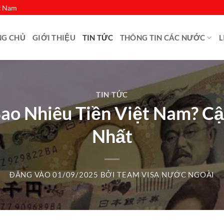
ệt Nam
NG CHỦ
GIỚI THIỆU
TIN TỨC
THÔNG TIN CÁC NƯỚC
L
TIN TỨC
ao Nhiêu Tiền Việt Nam? C
Nhất
ĐĂNG VÀO
01/09/2025
BỞI
TEAM VISA NƯỚC NGOÀI