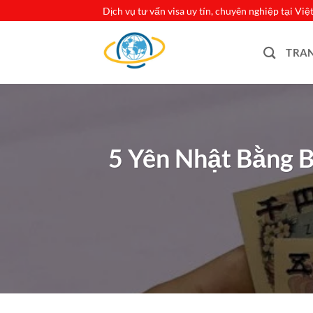
Bỏ
Dịch vụ tư vấn visa uy tín, chuyên nghiệp tại Vi
qua
nội
TRA
dung
5 Yên Nhật Bằng B