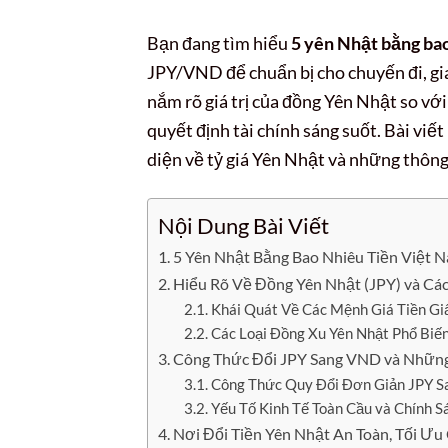
Bạn đang tìm hiểu
5 yên Nhật bằng ba
JPY/VND để chuẩn bị cho chuyến đi, giao
nắm rõ giá trị của đồng Yên Nhật so với
quyết định tài chính sáng suốt. Bài viế
diện về tỷ giá Yên Nhật và những thông 
Nội Dung Bài Viết
5 Yên Nhật Bằng Bao Nhiêu Tiền Việt N
Hiểu Rõ Về Đồng Yên Nhật (JPY) và Cá
Khái Quát Về Các Mệnh Giá Tiền Gi
Các Loại Đồng Xu Yên Nhật Phổ Biế
Công Thức Đổi JPY Sang VND và Nhữn
Công Thức Quy Đổi Đơn Giản JPY 
Yếu Tố Kinh Tế Toàn Cầu và Chính S
Nơi Đổi Tiền Yên Nhật An Toàn, Tối Ưu 