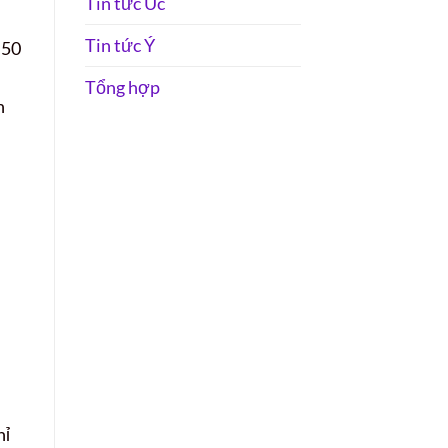
Tin tức Úc
Tin tức Ý
 50
Tổng hợp
n
hỉ