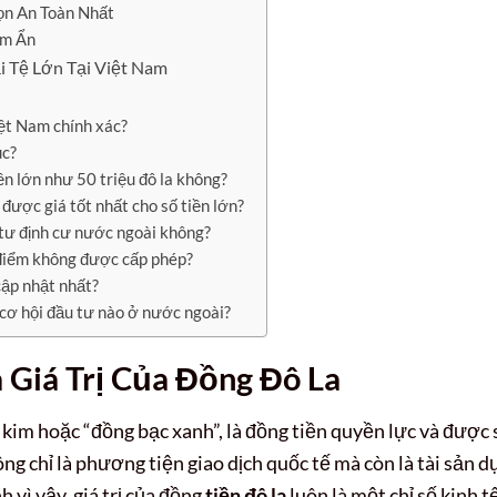
n An Toàn Nhất
ềm Ẩn
i Tệ Lớn Tại Việt Nam
iệt Nam chính xác?
ục?
ền lớn như 50 triệu đô la không?
 được giá tốt nhất cho số tiền lớn?
u tư định cư nước ngoài không?
a điểm không được cấp phép?
cập nhật nhất?
 cơ hội đầu tư nào ở nước ngoài?
 Giá Trị Của Đồng Đô La
 kim hoặc “đồng bạc xanh”, là đồng tiền quyền lực và được
ông chỉ là phương tiện giao dịch quốc tế mà còn là tài sản d
 vì vậy, giá trị của đồng
tiền đô la
luôn là một chỉ số kinh t