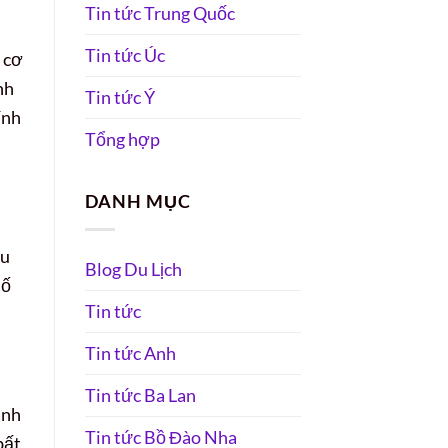
Tin tức Trung Quốc
Tin tức Úc
n cơ
nh
Tin tức Ý
ính
Tổng hợp
DANH MỤC
ầu
Blog Du Lịch
Số
Tin tức
Tin tức Anh
Tin tức Ba Lan
anh
Tin tức Bồ Đào Nha
bất