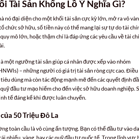
ối Tài Sản Khổng Lồ Ý Nghĩa Gì?
à nó đại diện cho một khối tài sản cực kỳ lớn, mở ra vô và
tổ chức sở hữu, số tiền này có thể mang lại sự tự do tài chí
quy mô lớn, hoặc thậm chí là đáp ứng các yêu cầu về tài ch
ài.
là một ngưỡng tài sản giúp cá nhân được xếp vào nhóm
NWIs) – những người có giá trị tài sản ròng cực cao. Điều
 tiêu dùng mà còn tác động mạnh mẽ đến các quyết định đ
, quỹ đầu tư mạo hiểm cho đến việc sở hữu doanh nghiệp. 
kinh tế đáng kể khi được luân chuyển.
của 50 Triệu Đô La
ường toàn cầu là vô cùng ấn tượng. Bạn có thể đầu tư vào d
rái phiếu, vàng, hay các quỹ đầu tư quốc tế. Trong lĩnh vực 