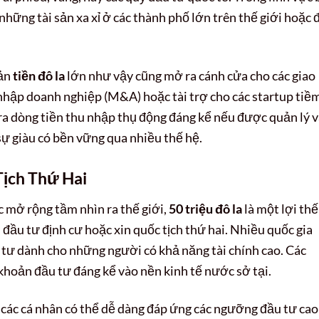
hững tài sản xa xỉ ở các thành phố lớn trên thế giới hoặc 
oản
tiền đô la
lớn như vậy cũng mở ra cánh cửa cho các giao
nhập doanh nghiệp (M&A) hoặc tài trợ cho các startup tiề
 ra dòng tiền thu nhập thụ động đáng kể nếu được quản lý 
ự giàu có bền vững qua nhiều thế hệ.
ịch Thứ Hai
 mở rộng tầm nhìn ra thế giới,
50 triệu đô la
là một lợi thế
 đầu tư định cư hoặc xin quốc tịch thứ hai. Nhiều quốc gia
u tư dành cho những người có khả năng tài chính cao. Các
hoản đầu tư đáng kể vào nền kinh tế nước sở tại.
, các cá nhân có thể dễ dàng đáp ứng các ngưỡng đầu tư cao