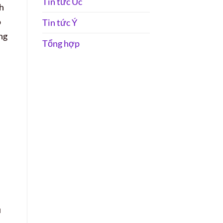
Tin tức Úc
nh
o
Tin tức Ý
ng
Tổng hợp
u