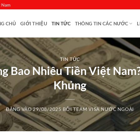
ệt Nam
NG CHỦ
GIỚI THIỆU
TIN TỨC
THÔNG TIN CÁC NƯỚC
L
TIN TỨC
ng Bao Nhiêu Tiền Việt Nam? 
Khủng
ĐĂNG VÀO
29/08/2025
BỞI
TEAM VISA NƯỚC NGOÀI