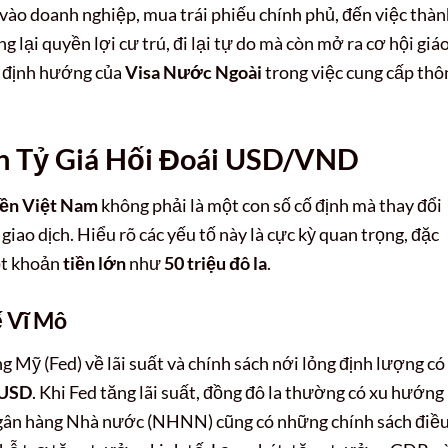
 vào doanh nghiệp, mua trái phiếu chính phủ, đến việc thà
g lại quyền lợi cư trú, đi lại tự do mà còn mở ra cơ hội giá
i định hướng của
Visa Nước Ngoài
trong việc cung cấp thô
 Tỷ Giá Hối Đoái USD/VND
iền Việt Nam
không phải là một con số cố định mà thay đổi
 giao dịch. Hiểu rõ các yếu tố này là cực kỳ quan trọng, đặc
ột khoản
tiền lớn
như
50 triệu đô la
.
ế Vĩ Mô
 Mỹ (Fed) về lãi suất và chính sách nới lỏng định lượng có
USD
. Khi Fed tăng lãi suất, đồng đô la thường có xu hướng
Ngân hàng Nhà nước (NHNN) cũng có những chính sách điề