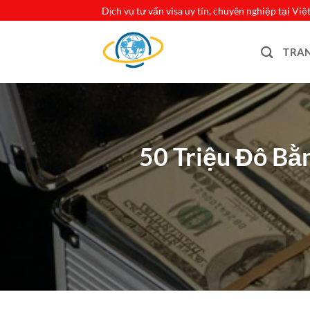
Bỏ
Dịch vụ tư vấn visa uy tín, chuyên nghiệp tại Vi
qua
nội
TRA
dung
50 Triệu Đô Bằ