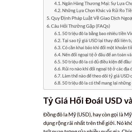
Ngân Hàng Thương Mại: Sự Lựa Chọ
Những Lựa Chọn Khác và Rủi Ro Ti
Quy Định Pháp Luật Về Giao Dịch Ngoạ
Câu Hỏi Thường Gặp (FAQs)
50 triệu đô la bằng bao nhiêu tiền V
Tại sao tỷ giá USD lại thay đổi liên t
Có cần khai báo khi đổi một khoản ti
Nên đổi ngoại tệ ở đâu để an toàn và
50 triệu đô la có đủ điều kiện để đầ
Rủi ro nào khi đổi ngoại tệ ở các đị
Làm thế nào để theo dõi tỷ giá USD 
50 triệu đô la có thể mang lại những
Tỷ Giá Hối Đoái USD và
Đồng đô la Mỹ (USD), hay còn gọi là Mỹ
dụng rộng rãi nhất trên thế giới. Nó kh
trữ quan trọng của nhiều quốc gia. Chính