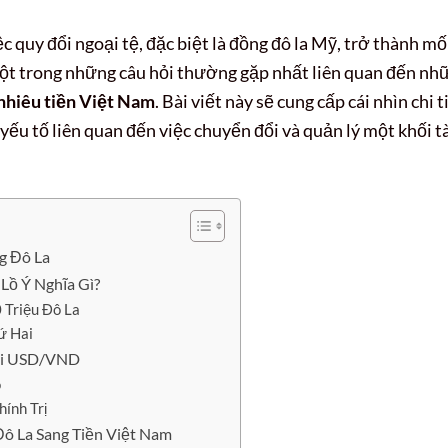
ệc quy đổi ngoại tệ, đặc biệt là đồng đô la Mỹ, trở thành mố
ột trong những câu hỏi thường gặp nhất liên quan đến nh
 nhiêu tiền Việt Nam
. Bài viết này sẽ cung cấp cái nhìn chi t
 yếu tố liên quan đến việc chuyển đổi và quản lý một khối t
g Đô La
 Lồ Ý Nghĩa Gì?
 Triệu Đô La
ứ Hai
ái USD/VND
ô
hính Trị
Đô La Sang Tiền Việt Nam