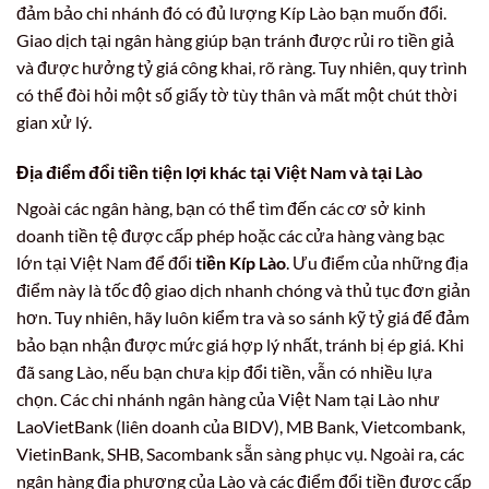
đảm bảo chi nhánh đó có đủ lượng Kíp Lào bạn muốn đổi.
Giao dịch tại ngân hàng giúp bạn tránh được rủi ro tiền giả
và được hưởng tỷ giá công khai, rõ ràng. Tuy nhiên, quy trình
có thể đòi hỏi một số giấy tờ tùy thân và mất một chút thời
gian xử lý.
Địa điểm đổi tiền tiện lợi khác tại Việt Nam và tại Lào
Ngoài các ngân hàng, bạn có thể tìm đến các cơ sở kinh
doanh tiền tệ được cấp phép hoặc các cửa hàng vàng bạc
lớn tại Việt Nam để đổi
tiền Kíp Lào
. Ưu điểm của những địa
điểm này là tốc độ giao dịch nhanh chóng và thủ tục đơn giản
hơn. Tuy nhiên, hãy luôn kiểm tra và so sánh kỹ tỷ giá để đảm
bảo bạn nhận được mức giá hợp lý nhất, tránh bị ép giá. Khi
đã sang Lào, nếu bạn chưa kịp đổi tiền, vẫn có nhiều lựa
chọn. Các chi nhánh ngân hàng của Việt Nam tại Lào như
LaoVietBank (liên doanh của BIDV), MB Bank, Vietcombank,
VietinBank, SHB, Sacombank sẵn sàng phục vụ. Ngoài ra, các
ngân hàng địa phương của Lào và các điểm đổi tiền được cấp