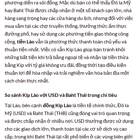
phương diễn ra sôi động. Mặc dù bạn có thể thấy Đô la Mỹ
hay Baht Thái được chấp nhận ở một số khách sạn lớn, nhà
hàng sang trọng hay các cửa hàng du lịch, nhưng đối với việc
mua sắm tại các chợ truyền thống, thưởng thức ẩm thực
đường phố, hay sử dụng các phương tiện giao thông công
cộng,
tiền Lào
vẫn là phương thức thanh toán chủ yếu và
thuận tiện nhất. Việc có sẵn Kíp Lào giúp bạn tránh khỏi
những bất tiện khi trả bằng ngoại tệ và nhận lại tiền thừa
bằng Kíp với tỷ giá không ưu đãi, đồng thời tạo điều kiện
thuận lợi để hòa nhập và trải nghiệm văn hóa bản địa một
cách chân thực nhất.
So sánh Kíp Lào với USD và Baht Thái trong chi tiêu
Tại Lào, bên cạnh
đồng Kíp Lào
là tiền tệ chính thức, Đô la
Mỹ (USD) và Baht Thái (THB) cũng đóng vai trò quan trọng
và được chấp nhận ở nhiều nơi. USD thường được sử dụng
cho các giao dịch lớn, thanh toán tại các cơ sở dịch vụ cao
cấp, trong khi Baht Thái lại rất phổ biến ở các vùng biên giới