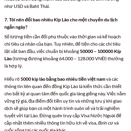
như USD và Baht Thái.
7. Tôi nên đổi bao nhiêu Kíp Lào cho một chuyến du lịch
ngắn ngày?
Số lượng tiền cần đổi phụ thuộc vào thời gian và kế hoạch
chi tiêu cá nhân của bạn. Tuy nhiên, để tiện cho các chi tiêu
lặt vặt ban đầu, việc chuẩn bị khoảng
50000 – 100000 Kíp
Lào
(tương đương khoảng 64.000 – 128.000 VNĐ) thường
là hợp lý.
Hiểu rõ
5000 kip lào bằng bao nhiêu tiền việt nam
và các
thông tin liên quan đến đồng Kíp Lào là kiến thức cần thiết
cho bất kỳ ai quan tâm đến quốc gia láng giềng này. Việc nắm
vững tỷ giá, địa điểm đổi tiền uy tín và những lưu ý khi giao
dịch sẽ giúp bạn có một hành trình suôn sẻ và trải nghiệm
tuyệt vời tại Lào. Đừng quên truy cập Visa Nước Ngoài để
cập nhật thêm nhiều thông tin hữu ích về visa, định cư và
cuộc sống tại các quốc gia khác.