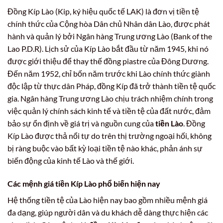
Đồng Kíp Lào (Kip, ký hiệu quốc tế LAK) là đơn vị tiền tệ
chính thức của Cộng hòa Dân chủ Nhân dân Lào, được phát
hành và quản lý bởi Ngân hàng Trung ương Lào (Bank of the
Lao P.D.R). Lịch sử của Kíp Lào bắt đầu từ năm 1945, khi nó
được giới thiệu để thay thế đồng piastre của Đông Dương.
Đến năm 1952, chỉ bốn năm trước khi Lào chính thức giành
độc lập từ thực dân Pháp, đồng Kíp đã trở thành tiền tệ quốc
gia. Ngân hàng Trung ương Lào chịu trách nhiệm chính trong
việc quản lý chính sách kinh tế và tiền tệ của đất nước, đảm
bảo sự ổn định về giá trị và nguồn cung của
tiền Lào
. Đồng
Kíp Lào được thả nổi tự do trên thị trường ngoại hối, không
bị ràng buộc vào bất kỳ loại tiền tệ nào khác, phản ánh sự
biến động của kinh tế Lào và thế giới.
Các mệnh giá tiền Kíp Lào phổ biến hiện nay
Hệ thống tiền tệ của Lào hiện nay bao gồm nhiều mệnh giá
đa dạng, giúp người dân và du khách dễ dàng thực hiện các