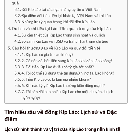
quả
Đổi Kíp Lào tại các ngân hàng uy tín ở Việt Nam
Địa điểm đổi tiền tiện lợi khác tại Việt Nam và tại Lào
Những lưu ý quan trọng khi đổi tiền Kíp Lào
Du lịch và chi tiêu tại Lào: Tầm quan trọng của Kíp Lào
Sự cần thiết của Kíp Lào trong sinh hoạt và du lịch
So sánh Kíp Lào với USD và Baht Thái trong chi tiêu
Câu hỏi thường gặp về Kíp Lào và quy đổi tiền tệ
1. Kíp Lào có giá trị cao không?
2. Có nên đổi hết tiền sang Kíp Lào khi đến Lào không?
3. Đổi tiền Kíp Lào ở đâu có tỷ giá tốt nhất?
4. Tôi có thể sử dụng thẻ tín dụng/ghi nợ tại Lào không?
5. Tiền Kíp Lào có bị làm giả nhiều không?
6. Khi nào tỷ giá Kíp Lào thường biến động mạnh?
7. Tôi nên đổi bao nhiêu Kíp Lào cho một chuyến du lịch
ngắn ngày?
Tìm hiểu sâu về đồng Kíp Lào: Lịch sử và Đặc
điểm
Lịch sử hình thành và vị trí của Kíp Lào trong nền kinh tế