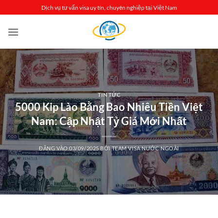
Bỏ
Dịch vụ tư vấn visa uy tín, chuyên nghiệp tại Việt Nam
qua
nội
dung
TIN TỨC
5000 Kip Lào Bằng Bao Nhiêu Tiền Việt
Nam: Cập Nhật Tỷ Giá Mới Nhất
ĐĂNG VÀO
03/09/2025
BỞI
TEAM VISA NƯỚC NGOÀI