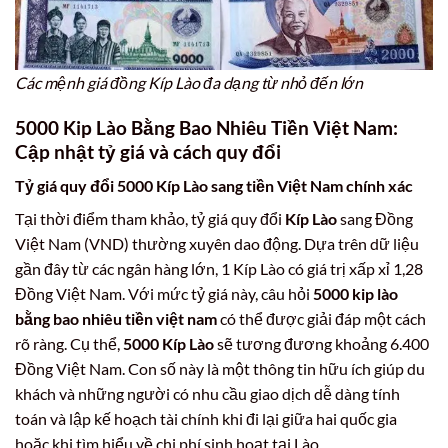
Các mệnh giá đồng Kíp Lào đa dạng từ nhỏ đến lớn
5000 Kip Lào Bằng Bao Nhiêu Tiền Việt Nam:
Cập nhật tỷ giá và cách quy đổi
Tỷ giá quy đổi 5000 Kíp Lào sang tiền Việt Nam chính xác
Tại thời điểm tham khảo, tỷ giá quy đổi
Kíp Lào
sang Đồng
Việt Nam (VND) thường xuyên dao động. Dựa trên dữ liệu
gần đây từ các ngân hàng lớn, 1 Kíp Lào có giá trị xấp xỉ 1,28
Đồng Việt Nam. Với mức tỷ giá này, câu hỏi
5000 kip lào
bằng bao nhiêu tiền việt nam
có thể được giải đáp một cách
rõ ràng. Cụ thể,
5000 Kíp Lào
sẽ tương đương khoảng 6.400
Đồng Việt Nam. Con số này là một thông tin hữu ích giúp du
khách và những người có nhu cầu giao dịch dễ dàng tính
toán và lập kế hoạch tài chính khi đi lại giữa hai quốc gia
hoặc khi tìm hiểu về chi phí sinh hoạt tại Lào.