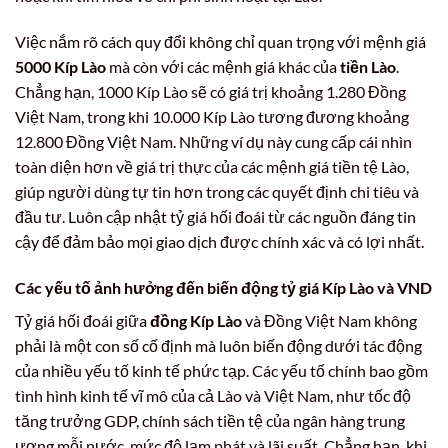
Việc nắm rõ cách quy đổi không chỉ quan trọng với mệnh giá
5000 Kíp Lào
mà còn với các mệnh giá khác của
tiền Lào
.
Chẳng hạn, 1000 Kíp Lào sẽ có giá trị khoảng 1.280 Đồng
Việt Nam, trong khi 10.000 Kíp Lào tương đương khoảng
12.800 Đồng Việt Nam. Những ví dụ này cung cấp cái nhìn
toàn diện hơn về giá trị thực của các mệnh giá tiền tệ Lào,
giúp người dùng tự tin hơn trong các quyết định chi tiêu và
đầu tư. Luôn cập nhật tỷ giá hối đoái từ các nguồn đáng tin
cậy để đảm bảo mọi giao dịch được chính xác và có lợi nhất.
Các yếu tố ảnh hưởng đến biến động tỷ giá Kíp Lào và VND
Tỷ giá hối đoái giữa
đồng Kíp Lào
và Đồng Việt Nam không
phải là một con số cố định mà luôn biến động dưới tác động
của nhiều yếu tố kinh tế phức tạp. Các yếu tố chính bao gồm
tình hình kinh tế vĩ mô của cả Lào và Việt Nam, như tốc độ
tăng trưởng GDP, chính sách tiền tệ của ngân hàng trung
ương mỗi nước, mức độ lạm phát và lãi suất. Chẳng hạn, khi