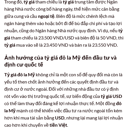
Trong đó,
tỷ giá
tham chiếu là
tỷ giá
trung tâm được Ngân
hàng Nhà nước công bố hàng ngày, thể hiện mức cân bằng
giữa cung và cầu
ngoại tệ
. Biên độ là mức chênh lệch mà
ngân hàng thêm vào hoặc bớt đi để bù đắp chi phí và tạo lợi
nhuận, cũng do Ngân hàng Nhà nước quy định. Ví dụ, nếu
tỷ
giá
tham chiếu là 23.500 VND/USD và biên độ là 50 VND, thì
tỷ giá
mua vào sẽ là 23.450 VND và bán ra là 23.550 VND.
Ảnh hưởng của
tỷ giá đô la Mỹ
đến đầu tư và
định cư quốc tế
Tỷ giá đô la Mỹ
không chỉ là một con số để quy đổi mà còn là
yếu tố then chốt ảnh hưởng đến các quyết định đầu tư và
định cư ở nước ngoài. Đối với những nhà đầu tư có ý định
rót vốn vào thị trường quốc tế, sự biến động của
tỷ giá USD
có thể làm thay đổi đáng kể lợi nhuận thực tế. Một đồng
đô
la Mỹ
mạnh có thể khiến việc đầu tư ra nước ngoài tốn kém
hơn khi mua tài sản bằng
USD
, nhưng lại mang lại lợi nhuận
cao hơn khi chuyển về
tiền Việt
.