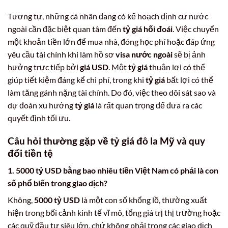
Tương tự, những cá nhân đang có kế hoạch định cư nước
ngoài cần đặc biệt quan tâm đến
tỷ giá hối đoái
. Việc chuyển
một khoản tiền lớn để mua nhà, đóng học phí hoặc đáp ứng
yêu cầu tài chính khi làm hồ sơ
visa nước ngoài
sẽ bị ảnh
hưởng trực tiếp bởi
giá USD
. Một
tỷ giá
thuận lợi có thể
giúp tiết kiệm đáng kể chi phí, trong khi
tỷ giá
bất lợi có thể
làm tăng gánh nặng tài chính. Do đó, việc theo dõi sát sao và
dự đoán xu hướng
tỷ giá
là rất quan trọng để đưa ra các
quyết định tối ưu.
Câu hỏi thường gặp về
tỷ giá đô la Mỹ
và quy
đổi tiền tệ
1.
5000 tỷ USD bằng bao nhiêu tiền Việt Nam
có phải là con
số phổ biến trong giao dịch?
Không,
5000 tỷ USD
là một con số khổng lồ, thường xuất
hiện trong bối cảnh kinh tế vĩ mô, tổng giá trị thị trường hoặc
các quỹ đầu tư siêu lớn, chứ không phải trong các giao dịch