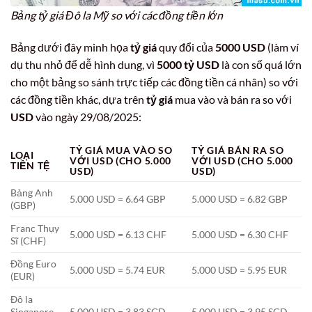
Bảng tỷ giá Đô la Mỹ so với các đồng tiền lớn
Bảng dưới đây minh họa
tỷ giá
quy đổi của
5000 USD
(làm ví
dụ thu nhỏ để dễ hình dung, vì
5000 tỷ USD
là con số quá lớn
cho một bảng so sánh trực tiếp các đồng tiền cá nhân) so với
các đồng tiền khác, dựa trên
tỷ giá
mua vào và bán ra so với
USD
vào ngày 29/08/2025:
TỶ GIÁ MUA VÀO SO
TỶ GIÁ BÁN RA SO
LOẠI
VỚI USD (CHO 5.000
VỚI USD (CHO 5.000
TIỀN TỆ
USD)
USD)
Bảng Anh
5.000 USD = 6.64 GBP
5.000 USD = 6.82 GBP
(GBP)
Franc Thụy
5.000 USD = 6.13 CHF
5.000 USD = 6.30 CHF
Sĩ (CHF)
Đồng Euro
5.000 USD = 5.74 EUR
5.000 USD = 5.95 EUR
(EUR)
Đô la
Singapore
5.000 USD = 3.83 SGD
5.000 USD = 3.95 SGD