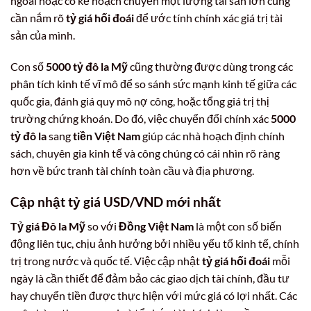
ngoài hoặc có kế hoạch chuyển một lượng tài sản lớn cũng
cần nắm rõ
tỷ giá hối đoái
để ước tính chính xác giá trị tài
sản của mình.
Con số
5000 tỷ đô la Mỹ
cũng thường được dùng trong các
phân tích kinh tế vĩ mô để so sánh sức mạnh kinh tế giữa các
quốc gia, đánh giá quy mô nợ công, hoặc tổng giá trị thị
trường chứng khoán. Do đó, việc chuyển đổi chính xác
5000
tỷ đô la
sang
tiền Việt Nam
giúp các nhà hoạch định chính
sách, chuyên gia kinh tế và công chúng có cái nhìn rõ ràng
hơn về bức tranh tài chính toàn cầu và địa phương.
Cập nhật
tỷ giá USD/VND
mới nhất
Tỷ giá Đô la Mỹ
so với
Đồng Việt Nam
là một con số biến
động liên tục, chịu ảnh hưởng bởi nhiều yếu tố kinh tế, chính
trị trong nước và quốc tế. Việc cập nhật
tỷ giá hối đoái
mỗi
ngày là cần thiết để đảm bảo các giao dịch tài chính, đầu tư
hay chuyển tiền được thực hiện với mức giá có lợi nhất. Các