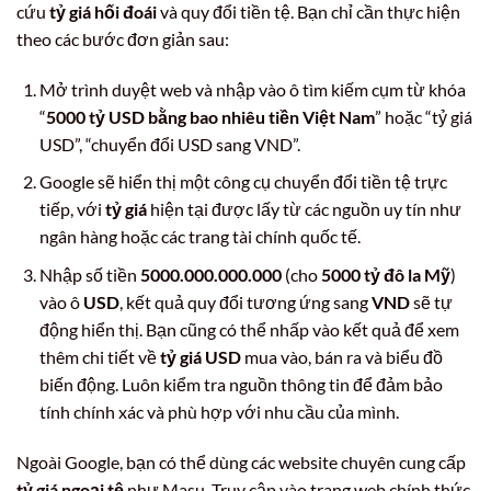
cứu
tỷ giá hối đoái
và quy đổi tiền tệ. Bạn chỉ cần thực hiện
theo các bước đơn giản sau:
Mở trình duyệt web và nhập vào ô tìm kiếm cụm từ khóa
“
5000 tỷ USD bằng bao nhiêu tiền Việt Nam
” hoặc “tỷ giá
USD”, “chuyển đổi USD sang VND”.
Google sẽ hiển thị một công cụ chuyển đổi tiền tệ trực
tiếp, với
tỷ giá
hiện tại được lấy từ các nguồn uy tín như
ngân hàng hoặc các trang tài chính quốc tế.
Nhập số tiền
5000.000.000.000
(cho
5000 tỷ đô la Mỹ
)
vào ô
USD
, kết quả quy đổi tương ứng sang
VND
sẽ tự
động hiển thị. Bạn cũng có thể nhấp vào kết quả để xem
thêm chi tiết về
tỷ giá USD
mua vào, bán ra và biểu đồ
biến động. Luôn kiểm tra nguồn thông tin để đảm bảo
tính chính xác và phù hợp với nhu cầu của mình.
Ngoài Google, bạn có thể dùng các website chuyên cung cấp
tỷ giá ngoại tệ
như Masu. Truy cập vào trang web chính thức