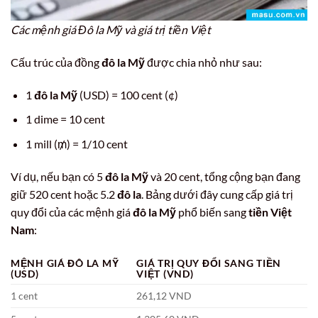
Các mệnh giá Đô la Mỹ và giá trị tiền Việt
Cấu trúc của đồng
đô la Mỹ
được chia nhỏ như sau:
1
đô la Mỹ
(USD) = 100 cent (¢)
1 dime = 10 cent
1 mill (₥) = 1/10 cent
Ví dụ, nếu bạn có 5
đô la Mỹ
và 20 cent, tổng cộng bạn đang
giữ 520 cent hoặc 5.2
đô la
. Bảng dưới đây cung cấp giá trị
quy đổi của các mệnh giá
đô la Mỹ
phổ biến sang
tiền Việt
Nam
:
MỆNH GIÁ ĐÔ LA MỸ
GIÁ TRỊ QUY ĐỔI SANG TIỀN
(USD)
VIỆT (VND)
1 cent
261,12 VND