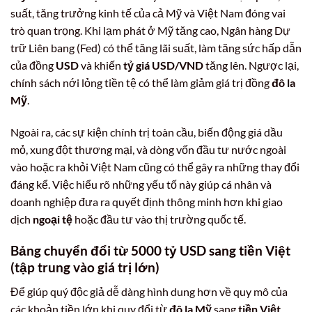
suất, tăng trưởng kinh tế của cả Mỹ và Việt Nam đóng vai
trò quan trọng. Khi lạm phát ở Mỹ tăng cao, Ngân hàng Dự
trữ Liên bang (Fed) có thể tăng lãi suất, làm tăng sức hấp dẫn
của đồng
USD
và khiến
tỷ giá USD/VND
tăng lên. Ngược lại,
chính sách nới lỏng tiền tệ có thể làm giảm giá trị đồng
đô la
Mỹ
.
Ngoài ra, các sự kiện chính trị toàn cầu, biến động giá dầu
mỏ, xung đột thương mại, và dòng vốn đầu tư nước ngoài
vào hoặc ra khỏi Việt Nam cũng có thể gây ra những thay đổi
đáng kể. Việc hiểu rõ những yếu tố này giúp cá nhân và
doanh nghiệp đưa ra quyết định thông minh hơn khi giao
dịch
ngoại tệ
hoặc đầu tư vào thị trường quốc tế.
Bảng chuyển đổi từ
5000 tỷ USD sang tiền Việt
(tập trung vào giá trị lớn)
Để giúp quý độc giả dễ dàng hình dung hơn về quy mô của
các khoản tiền lớn khi quy đổi từ
đô la Mỹ
sang
tiền Việt