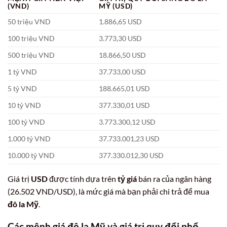
(VND)
MỸ (USD)
50 triệu VND
1.886,65 USD
100 triệu VND
3.773,30 USD
500 triệu VND
18.866,50 USD
1 tỷ VND
37.733,00 USD
5 tỷ VND
188.665,01 USD
10 tỷ VND
377.330,01 USD
100 tỷ VND
3.773.300,12 USD
1.000 tỷ VND
37.733.001,23 USD
10.000 tỷ VND
377.330.012,30 USD
Giá trị
USD
được tính dựa trên
tỷ giá
bán ra của ngân hàng
(26.502 VND/USD), là mức giá mà bạn phải chi trả để mua
đô la Mỹ
.
Các mệnh giá
đô la Mỹ
và giá trị quy đổi phổ