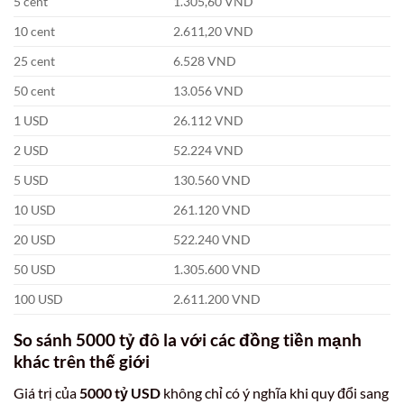
5 cent
1.305,60 VND
10 cent
2.611,20 VND
25 cent
6.528 VND
50 cent
13.056 VND
1 USD
26.112 VND
2 USD
52.224 VND
5 USD
130.560 VND
10 USD
261.120 VND
20 USD
522.240 VND
50 USD
1.305.600 VND
100 USD
2.611.200 VND
So sánh
5000 tỷ đô la
với các đồng tiền mạnh
khác trên thế giới
Giá trị của
5000 tỷ USD
không chỉ có ý nghĩa khi quy đổi sang