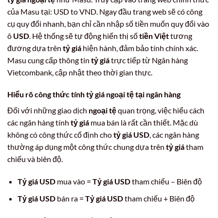
của Masu tại: USD to VND. Ngay đầu trang web sẽ có công
cụ quy đổi nhanh, bạn chỉ cần nhập số tiền muốn quy đổi vào
ô
USD
. Hệ thống sẽ tự động hiển thị số
tiền Việt
tương
đương dựa trên
tỷ giá
hiện hành, đảm bảo tính chính xác.
Masu cung cấp thông tin
tỷ giá
trực tiếp từ Ngân hàng
Vietcombank, cập nhật theo thời gian thực.
Hiểu rõ công thức tính
tỷ giá ngoại tệ
tại ngân hàng
Đối với những giao dịch
ngoại tệ
quan trọng, việc hiểu cách
các ngân hàng tính
tỷ giá
mua bán là rất cần thiết. Mặc dù
không có công thức cố định cho
tỷ giá USD
, các ngân hàng
thường áp dụng một công thức chung dựa trên
tỷ giá
tham
chiếu và biên độ.
Tỷ giá USD
mua vào =
Tỷ giá USD
tham chiếu – Biên độ
Tỷ giá USD
bán ra =
Tỷ giá USD
tham chiếu + Biên độ