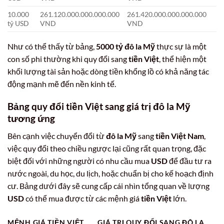
10.000
261.120.000.000.000.000
261.420.000.000.000.000
tỷ USD
VND
VND
Như có thể thấy từ bảng,
5000 tỷ đô la Mỹ
thực sự là một
con số phi thường khi quy đổi sang
tiền Việt
, thể hiện một
khối lượng tài sản hoặc dòng tiền khổng lồ có khả năng tác
động mạnh mẽ đến nền kinh tế.
Bảng quy đổi tiền Việt sang
giá trị đô la Mỹ
tương ứng
Bên cạnh việc chuyển đổi từ
đô la Mỹ
sang
tiền Việt Nam
,
việc quy đổi theo chiều ngược lại cũng rất quan trọng, đặc
biệt đối với những người có nhu cầu mua
USD
để đầu tư ra
nước ngoài, du học, du lịch, hoặc chuẩn bị cho kế hoạch định
cư. Bảng dưới đây sẽ cung cấp cái nhìn tổng quan về lượng
USD
có thể mua được từ các mệnh giá
tiền Việt
lớn.
MỆNH GIÁ TIỀN VIỆT
GIÁ TRỊ QUY ĐỔI SANG ĐÔ LA