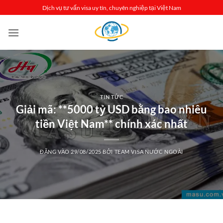
Bỏ
Dịch vụ tư vấn visa uy tín, chuyên nghiệp tại Việt Nam
qua
nội
dung
TIN TỨC
Giải mã: **5000 tỷ USD bằng bao nhiêu
tiền Việt Nam** chính xác nhất
ĐĂNG VÀO
29/08/2025
BỞI
TEAM VISA NƯỚC NGOÀI