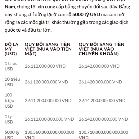
Nam
, chúng tôi xin cung cấp bảng chuyển đổi sau đây. Bảng
này không chỉ dừng lại ở con số
5000 tỷ USD
mà còn mở
rộng ra các mốc giá trị khác thường gặp trong các giao dịch
quốc tế và đầu tư lớn.
ĐÔ LA
QUY ĐỔI SANG TIỀN
QUY ĐỔI SANG TIỀN
MỸ
VIỆT (MUA VÀO TIỀN
VIỆT (MUA VÀO
(USD)
MẶT)
CHUYỂN KHOẢN)
1 triệu
26.112.000.000 VND
26.142.000.000 VND
USD
10 triệu
261.120.000.000 VND
261.420.000.000 VND
USD
100
triệu
2.611.200.000.000 VND
2.614.200.000.000 VND
USD
1 tỷ
26.112.000.000.000 VND
26.142.000.000.000 VND
USD
5000 tỷ
130.560.000.000.000.000
130.710.000.000.000.000
USD
VND
VND