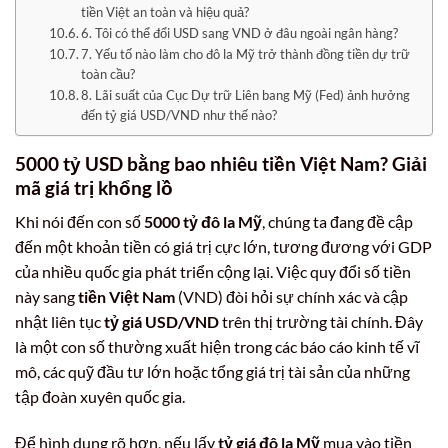
tiền Việt an toàn và hiệu quả?
6. Tôi có thể đổi USD sang VND ở đâu ngoài ngân hàng?
7. Yếu tố nào làm cho đô la Mỹ trở thành đồng tiền dự trữ
toàn cầu?
8. Lãi suất của Cục Dự trữ Liên bang Mỹ (Fed) ảnh hưởng
đến tỷ giá USD/VND như thế nào?
5000 tỷ USD bằng bao nhiêu tiền Việt Nam
? Giải
mã giá trị khổng lồ
Khi nói đến con số
5000 tỷ đô la Mỹ
, chúng ta đang đề cập
đến một khoản tiền có giá trị cực lớn, tương đương với GDP
của nhiều quốc gia phát triển cộng lại. Việc quy đổi số tiền
này sang
tiền Việt Nam
(VND) đòi hỏi sự chính xác và cập
nhật liên tục
tỷ giá USD/VND
trên thị trường tài chính. Đây
là một con số thường xuất hiện trong các báo cáo kinh tế vĩ
mô, các quỹ đầu tư lớn hoặc tổng giá trị tài sản của những
tập đoàn xuyên quốc gia.
Để hình dung rõ hơn, nếu lấy
tỷ giá đô la Mỹ
mua vào tiền