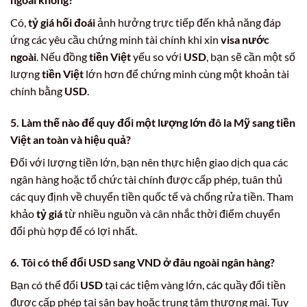
Có,
tỷ giá hối đoái
ảnh hưởng trực tiếp đến khả năng đáp
ứng các yêu cầu chứng minh tài chính khi xin
visa nước
ngoài
. Nếu đồng
tiền Việt
yếu so với
USD
, bạn sẽ cần một số
lượng
tiền Việt
lớn hơn để chứng minh cùng một khoản tài
chính bằng
USD
.
5. Làm thế nào để quy đổi một lượng lớn
đô la Mỹ
sang
tiền
Việt
an toàn và hiệu quả?
Đối với lượng tiền lớn, bạn nên thực hiện giao dịch qua các
ngân hàng hoặc tổ chức tài chính được cấp phép, tuân thủ
các quy định về chuyển tiền quốc tế và chống rửa tiền. Tham
khảo
tỷ giá
từ nhiều nguồn và cân nhắc thời điểm chuyển
đổi phù hợp để có lợi nhất.
6. Tôi có thể đổi
USD
sang
VND
ở đâu ngoài ngân hàng?
Bạn có thể đổi
USD
tại các tiệm vàng lớn, các quầy đổi tiền
được cấp phép tại sân bay hoặc trung tâm thương mại. Tuy