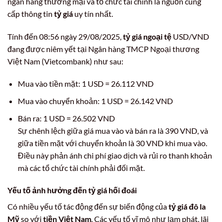
ngân hàng thương mại và tổ chức tài chính là nguồn cung
cấp thông tin
tỷ giá
uy tín nhất.
Tính đến 08:56 ngày 29/08/2025,
tỷ giá ngoại tệ
USD/VND
đang được niêm yết tại Ngân hàng TMCP Ngoại thương
Việt Nam (Vietcombank) như sau:
Mua vào tiền mặt: 1 USD = 26.112 VND
Mua vào chuyển khoản: 1 USD = 26.142 VND
Bán ra: 1 USD = 26.502 VND
Sự chênh lệch giữa giá mua vào và bán ra là 390 VND, và
giữa tiền mặt với chuyển khoản là 30 VND khi mua vào.
Điều này phản ánh chi phí giao dịch và rủi ro thanh khoản
mà các tổ chức tài chính phải đối mặt.
Yếu tố ảnh hưởng đến
tỷ giá hối đoái
Có nhiều yếu tố tác động đến sự biến động của
tỷ giá đô la
Mỹ
so với
tiền Việt Nam
. Các yếu tố vĩ mô như lạm phát, lãi