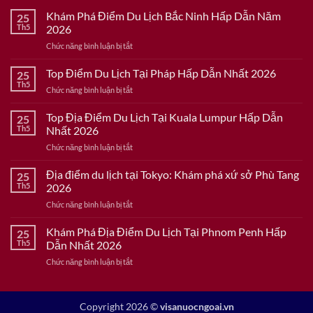
Khám Phá Điểm Du Lịch Bắc Ninh Hấp Dẫn Năm
25
Th5
2026
ở
Chức năng bình luận bị tắt
Khám
Phá
Top Điểm Du Lịch Tại Pháp Hấp Dẫn Nhất 2026
25
Điểm
Th5
ở
Chức năng bình luận bị tắt
Du
Top
Lịch
Điểm
Top Địa Điểm Du Lịch Tại Kuala Lumpur Hấp Dẫn
Bắc
25
Du
Th5
Nhất 2026
Ninh
Lịch
Hấp
ở
Chức năng bình luận bị tắt
Tại
Dẫn
Top
Pháp
Năm
Địa
Địa điểm du lịch tại Tokyo: Khám phá xứ sở Phù Tang
Hấp
25
2026
Điểm
Dẫn
Th5
2026
Du
Nhất
ở
Chức năng bình luận bị tắt
Lịch
2026
Địa
Tại
điểm
Khám Phá Địa Điểm Du Lịch Tại Phnom Penh Hấp
Kuala
25
du
Lumpur
Th5
Dẫn Nhất 2026
lịch
Hấp
ở
Chức năng bình luận bị tắt
tại
Dẫn
Khám
Tokyo:
Nhất
Phá
Khám
2026
Địa
phá
Copyright 2026 ©
visanuocngoai.vn
Điểm
xứ