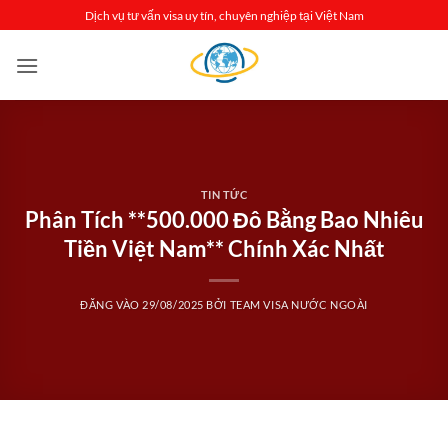
Bỏ
Dịch vụ tư vấn visa uy tín, chuyên nghiệp tại Việt Nam
qua
nội
dung
TIN TỨC
Phân Tích **500.000 Đô Bằng Bao Nhiêu
Tiền Việt Nam** Chính Xác Nhất
ĐĂNG VÀO
29/08/2025
BỞI
TEAM VISA NƯỚC NGOÀI