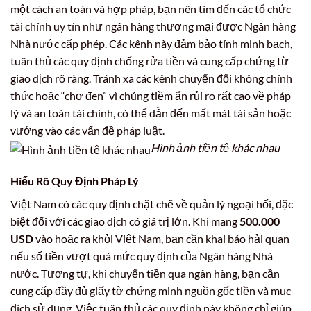
một cách an toàn và hợp pháp, bạn nên tìm đến các tổ chức
tài chính uy tín như ngân hàng thương mại được Ngân hàng
Nhà nước cấp phép. Các kênh này đảm bảo tính minh bạch,
tuân thủ các quy định chống rửa tiền và cung cấp chứng từ
giao dịch rõ ràng. Tránh xa các kênh chuyển đổi không chính
thức hoặc “chợ đen” vì chúng tiềm ẩn rủi ro rất cao về pháp
lý và an toàn tài chính, có thể dẫn đến mất mát tài sản hoặc
vướng vào các vấn đề pháp luật.
Hình ảnh tiền tệ khác nhau
Hiểu Rõ Quy Định Pháp Lý
Việt Nam có các quy định chặt chẽ về quản lý ngoại hối, đặc
biệt đối với các giao dịch có giá trị lớn. Khi mang
500.000
USD
vào hoặc ra khỏi Việt Nam, bạn cần khai báo hải quan
nếu số tiền vượt quá mức quy định của Ngân hàng Nhà
nước. Tương tự, khi chuyển tiền qua ngân hàng, bạn cần
cung cấp đầy đủ giấy tờ chứng minh nguồn gốc tiền và mục
đích sử dụng. Việc tuân thủ các quy định này không chỉ giúp