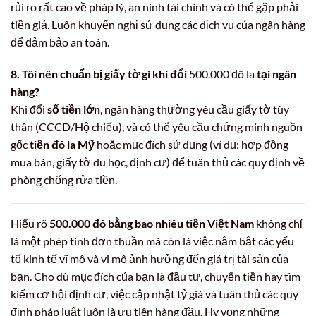
rủi ro rất cao về pháp lý, an ninh tài chính và có thể gặp phải
tiền giả. Luôn khuyến nghị sử dụng các dịch vụ của ngân hàng
để đảm bảo an toàn.
8. Tôi nên chuẩn bị giấy tờ gì khi đổi
500.000 đô la
tại ngân
hàng?
Khi đổi
số tiền lớn
, ngân hàng thường yêu cầu giấy tờ tùy
thân (CCCD/Hộ chiếu), và có thể yêu cầu chứng minh nguồn
gốc
tiền đô la Mỹ
hoặc mục đích sử dụng (ví dụ: hợp đồng
mua bán, giấy tờ du học, định cư) để tuân thủ các quy định về
phòng chống rửa tiền.
Hiểu rõ
500.000 đô bằng bao nhiêu tiền Việt Nam
không chỉ
là một phép tính đơn thuần mà còn là việc nắm bắt các yếu
tố kinh tế vĩ mô và vi mô ảnh hưởng đến giá trị tài sản của
bạn. Cho dù mục đích của bạn là đầu tư, chuyển tiền hay tìm
kiếm cơ hội định cư, việc cập nhật tỷ giá và tuân thủ các quy
định pháp luật luôn là ưu tiên hàng đầu. Hy vọng những