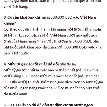
cấp tỷ giá minh bạch, tuân thủ pháp luật và có quy trình bảo
vệ khách hàng.
3. Có cần khai báo khi mang
500.000 USD
vào Việt Nam
không?
Có, theo quy định hiện hành, khi mang một lượng lớn
ngoại
tệ
tiền mặt vào hoặc ra khỏi Việt Nam vượt quá mức quy
định của Ngân hàng Nhà nước (thường là 5.000 USD), bạn
bắt buộc phải khai báo hải quan. Với
500.000 USD
, việc khai
báo là bắt buộc.
4. Mức tỷ giá nào tốt nhất để đổi
tiền đô la
?
Mức tỷ giá tốt nhất là mức bán ra thấp nhất (nếu bạn mua
VNĐ bằng USD) hoặc mức mua vào cao nhất (nếu bạn bán
USD lấy VNĐ) tại thời điểm bạn giao dịch. Nên so sánh tỷ giá
của nhiều ngân hàng khác nhau để có lợi nhất cho
nửa triệu
đô la
của mình.
5.
500.000 đô
có đủ để đầu tư định cư tại nước ngoài