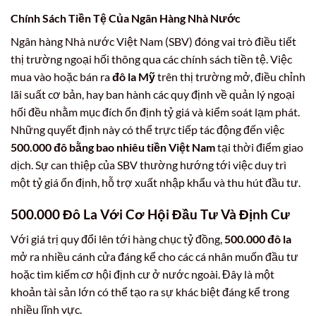
Chính Sách Tiền Tệ Của Ngân Hàng Nhà Nước
Ngân hàng Nhà nước Việt Nam (SBV) đóng vai trò điều tiết
thị trường ngoại hối thông qua các chính sách tiền tệ. Việc
mua vào hoặc bán ra
đô la Mỹ
trên thị trường mở, điều chỉnh
lãi suất cơ bản, hay ban hành các quy định về quản lý ngoại
hối đều nhằm mục đích ổn định tỷ giá và kiểm soát lạm phát.
Những quyết định này có thể trực tiếp tác động đến việc
500.000 đô bằng bao nhiêu tiền Việt Nam
tại thời điểm giao
dịch. Sự can thiệp của SBV thường hướng tới việc duy trì
một tỷ giá ổn định, hỗ trợ xuất nhập khẩu và thu hút đầu tư.
500.000 Đô La
Với Cơ Hội Đầu Tư Và Định Cư
Với giá trị quy đổi lên tới hàng chục tỷ đồng,
500.000 đô la
mở ra nhiều cánh cửa đáng kể cho các cá nhân muốn đầu tư
hoặc tìm kiếm cơ hội định cư ở nước ngoài. Đây là một
khoản tài sản lớn có thể tạo ra sự khác biệt đáng kể trong
nhiều lĩnh vực.