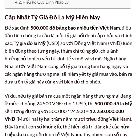
Hiểu Rõ Quy Định Pháp Lý
Cập Nhật
Tỷ Giá Đô La Mỹ
Hiện Nay
Để xác định
500.000 đô bằng bao nhiêu tiền Việt Nam
, điều
đầu tiên chúng ta cần là một tỷ giá hối đoái cập nhật và chính
xác. Tỷ giá
đô la Mỹ
(USD) so với Đồng Việt Nam (VNĐ) luôn
biến động theo từng ngày, thậm chí từng giờ, chịu ảnh
hưởng bởi nhiều yếu tố kinh tế vĩ mô và vi mô. Ngân hàng
Nhà nước Việt Nam công bố tỷ giá trung tâm hàng ngày, và
các ngân hàng thương mại sẽ niêm yết tỷ giá mua vào, bán ra
dựa trên tỷ giá này cùng với biên độ cho phép.
Ví dụ, nếu tỷ giá bán ra của một ngân hàng thương mại đang
ở mức khoảng 24.500 VNĐ cho 1 USD, thì
500.000 đô la Mỹ
sẽ tương đương với 500.000 * 24.500 =
12.250.000.000
VNĐ
(Mười hai tỷ hai trăm năm mươi triệu đồng Việt Nam).
Đây là một con số khổng lồ, thể hiện giá trị đáng kể của
nửa
triệu đô
trong nền kinh tế Việt Nam. Tuy nhiên, con số này