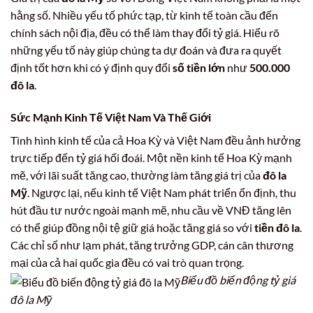
hằng số. Nhiều yếu tố phức tạp, từ kinh tế toàn cầu đến
chính sách nội địa, đều có thể làm thay đổi tỷ giá. Hiểu rõ
những yếu tố này giúp chúng ta dự đoán và đưa ra quyết
định tốt hơn khi có ý định quy đổi
số tiền lớn
như
500.000
đô la
.
Sức Mạnh Kinh Tế Việt Nam Và Thế Giới
Tình hình kinh tế của cả Hoa Kỳ và Việt Nam đều ảnh hưởng
trực tiếp đến tỷ giá hối đoái. Một nền kinh tế Hoa Kỳ mạnh
mẽ, với lãi suất tăng cao, thường làm tăng giá trị của
đô la
Mỹ
. Ngược lại, nếu kinh tế Việt Nam phát triển ổn định, thu
hút đầu tư nước ngoài mạnh mẽ, nhu cầu về VNĐ tăng lên
có thể giúp đồng nội tệ giữ giá hoặc tăng giá so với
tiền đô la
.
Các chỉ số như lạm phát, tăng trưởng GDP, cán cân thương
mại của cả hai quốc gia đều có vai trò quan trọng.
Biểu đồ biến động tỷ giá
đô la Mỹ