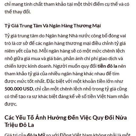
chỉ mang tính chất tham khảo tại một thời điểm cụ thể và có
thể thay đổi.
Tỷ Giá Trung Tâm Và Ngân Hàng Thương Mại
Tỷ giá trung tâm do Ngân hàng Nhà nước công bố đóng vai
trò là cơ sở để các ngân hàng thương mại điều chỉnh tỷ giá
niêm yết của họ. Mỗi ngân hàng sẽ có một mức chênh lệch
nhỏ giữa giá mua và giá bán, phản ánh chi phí giao dịch và
chiến lược kinh doanh. Người muốn quy đổi
tiền đô la
nên
tham khảo tỷ giá của nhiều ngân hàng khác nhau để tìm
được mức tốt nhất. Đặc biệt với một khoản tiền lớn như
500.000 USD
, chỉ cần một chênh lệch nhỏ trong tỷ giá cũng
có thể tạo ra sự khác biệt đáng kể về số tiền Việt Nam nhận
được.
Các Yếu Tố Ảnh Hưởng Đến Việc Quy Đổi
Nửa
Triệu Đô La
Giá trị của
đô la Mỹ
so với Đồng Việt Nam không phải là một