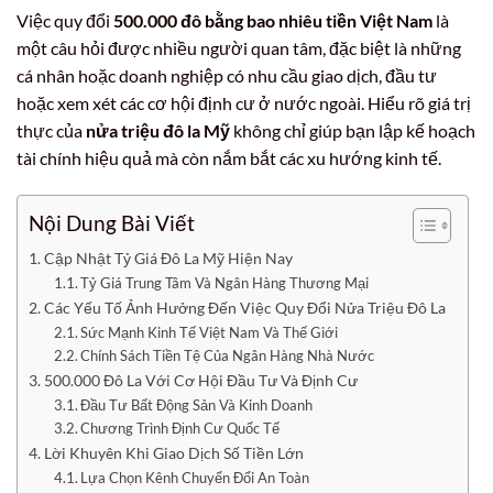
Việc quy đổi
500.000 đô bằng bao nhiêu tiền Việt Nam
là
một câu hỏi được nhiều người quan tâm, đặc biệt là những
cá nhân hoặc doanh nghiệp có nhu cầu giao dịch, đầu tư
hoặc xem xét các cơ hội định cư ở nước ngoài. Hiểu rõ giá trị
thực của
nửa triệu đô la Mỹ
không chỉ giúp bạn lập kế hoạch
tài chính hiệu quả mà còn nắm bắt các xu hướng kinh tế.
Nội Dung Bài Viết
Cập Nhật Tỷ Giá Đô La Mỹ Hiện Nay
Tỷ Giá Trung Tâm Và Ngân Hàng Thương Mại
Các Yếu Tố Ảnh Hưởng Đến Việc Quy Đổi Nửa Triệu Đô La
Sức Mạnh Kinh Tế Việt Nam Và Thế Giới
Chính Sách Tiền Tệ Của Ngân Hàng Nhà Nước
500.000 Đô La Với Cơ Hội Đầu Tư Và Định Cư
Đầu Tư Bất Động Sản Và Kinh Doanh
Chương Trình Định Cư Quốc Tế
Lời Khuyên Khi Giao Dịch Số Tiền Lớn
Lựa Chọn Kênh Chuyển Đổi An Toàn