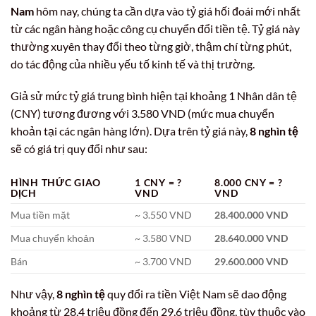
Nam
hôm nay, chúng ta cần dựa vào tỷ giá hối đoái mới nhất
từ các ngân hàng hoặc công cụ chuyển đổi tiền tệ. Tỷ giá này
thường xuyên thay đổi theo từng giờ, thậm chí từng phút,
do tác động của nhiều yếu tố kinh tế và thị trường.
Giả sử mức tỷ giá trung bình hiện tại khoảng 1 Nhân dân tệ
(CNY) tương đương với 3.580 VND (mức mua chuyển
khoản tại các ngân hàng lớn). Dựa trên tỷ giá này,
8 nghìn tệ
sẽ có giá trị quy đổi như sau:
HÌNH THỨC GIAO
1 CNY = ?
8.000 CNY = ?
DỊCH
VND
VND
Mua tiền mặt
~ 3.550 VND
28.400.000 VND
Mua chuyển khoản
~ 3.580 VND
28.640.000 VND
Bán
~ 3.700 VND
29.600.000 VND
Như vậy,
8 nghìn tệ
quy đổi ra tiền Việt Nam sẽ dao động
khoảng từ 28,4 triệu đồng đến 29,6 triệu đồng, tùy thuộc vào