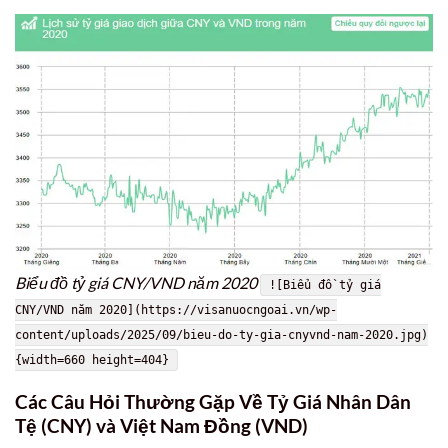
Biểu đồ tỷ giá CNY/VND năm 2020
![Biểu đồ tỷ giá
CNY/VND năm 2020](https://visanuocngoai.vn/wp-
content/uploads/2025/09/bieu-do-ty-gia-cnyvnd-nam-2020.jpg)
{width=660 height=404}
Các Câu Hỏi Thường Gặp Về Tỷ Giá Nhân Dân
Tệ (CNY) và Việt Nam Đồng (VND)