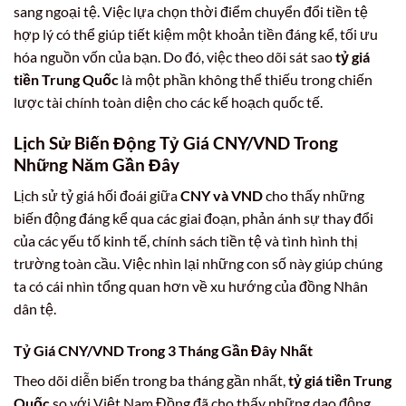
sang ngoại tệ. Việc lựa chọn thời điểm chuyển đổi tiền tệ
hợp lý có thể giúp tiết kiệm một khoản tiền đáng kể, tối ưu
hóa nguồn vốn của bạn. Do đó, việc theo dõi sát sao
tỷ giá
tiền Trung Quốc
là một phần không thể thiếu trong chiến
lược tài chính toàn diện cho các kế hoạch quốc tế.
Lịch Sử Biến Động Tỷ Giá CNY/VND Trong
Những Năm Gần Đây
Lịch sử tỷ giá hối đoái giữa
CNY và VND
cho thấy những
biến động đáng kể qua các giai đoạn, phản ánh sự thay đổi
của các yếu tố kinh tế, chính sách tiền tệ và tình hình thị
trường toàn cầu. Việc nhìn lại những con số này giúp chúng
ta có cái nhìn tổng quan hơn về xu hướng của đồng Nhân
dân tệ.
Tỷ Giá CNY/VND Trong 3 Tháng Gần Đây Nhất
Theo dõi diễn biến trong ba tháng gần nhất,
tỷ giá tiền Trung
Quốc
so với Việt Nam Đồng đã cho thấy những dao động