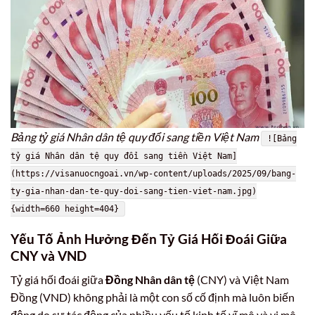
Bảng tỷ giá Nhân dân tệ quy đổi sang tiền Việt Nam
![Bảng
tỷ giá Nhân dân tệ quy đổi sang tiền Việt Nam]
(https://visanuocngoai.vn/wp-content/uploads/2025/09/bang-
ty-gia-nhan-dan-te-quy-doi-sang-tien-viet-nam.jpg)
{width=660 height=404}
Yếu Tố Ảnh Hưởng Đến Tỷ Giá Hối Đoái Giữa
CNY và VND
Tỷ giá hối đoái giữa
Đồng Nhân dân tệ
(CNY) và Việt Nam
Đồng (VND) không phải là một con số cố định mà luôn biến
động do sự tác động của nhiều yếu tố kinh tế vĩ mô và vi mô.