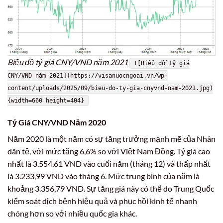
Biểu đồ tỷ giá CNY/VND năm 2021
![Biểu đồ tỷ giá
CNY/VND năm 2021](https://visanuocngoai.vn/wp-
content/uploads/2025/09/bieu-do-ty-gia-cnyvnd-nam-2021.jpg)
{width=660 height=404}
Tỷ Giá CNY/VND Năm 2020
Năm 2020 là một năm có sự tăng trưởng mạnh mẽ của Nhân
dân tệ, với mức tăng 6,6% so với Việt Nam Đồng. Tỷ giá cao
nhất là 3.554,61 VND vào cuối năm (tháng 12) và thấp nhất
là 3.233,99 VND vào tháng 6. Mức trung bình của năm là
khoảng 3.356,79 VND. Sự tăng giá này có thể do Trung Quốc
kiểm soát dịch bệnh hiệu quả và phục hồi kinh tế nhanh
chóng hơn so với nhiều quốc gia khác.