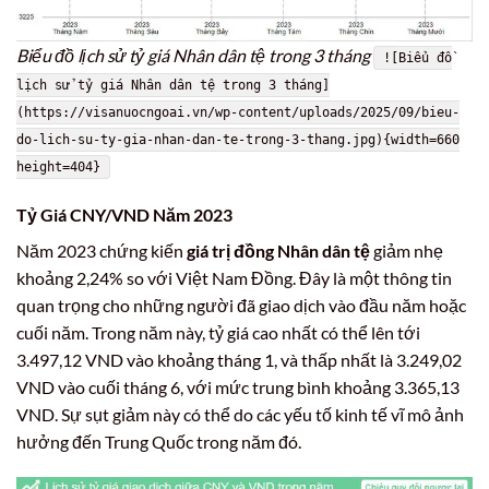
Biểu đồ lịch sử tỷ giá Nhân dân tệ trong 3 tháng
![Biểu đồ
lịch sử tỷ giá Nhân dân tệ trong 3 tháng]
(https://visanuocngoai.vn/wp-content/uploads/2025/09/bieu-
do-lich-su-ty-gia-nhan-dan-te-trong-3-thang.jpg){width=660
height=404}
Tỷ Giá CNY/VND Năm 2023
Năm 2023 chứng kiến
giá trị đồng Nhân dân tệ
giảm nhẹ
khoảng 2,24% so với Việt Nam Đồng. Đây là một thông tin
quan trọng cho những người đã giao dịch vào đầu năm hoặc
cuối năm. Trong năm này, tỷ giá cao nhất có thể lên tới
3.497,12 VND vào khoảng tháng 1, và thấp nhất là 3.249,02
VND vào cuối tháng 6, với mức trung bình khoảng 3.365,13
VND. Sự sụt giảm này có thể do các yếu tố kinh tế vĩ mô ảnh
hưởng đến Trung Quốc trong năm đó.