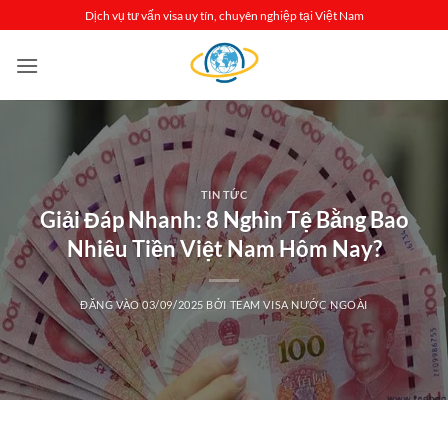
Bỏ
Dịch vụ tư vấn visa uy tín, chuyên nghiệp tại Việt Nam
qua
nội
dung
TIN TỨC
Giải Đáp Nhanh: 8 Nghìn Tệ Bằng Bao
Nhiêu Tiền Việt Nam Hôm Nay?
ĐĂNG VÀO
03/09/2025
BỞI
TEAM VISA NƯỚC NGOÀI