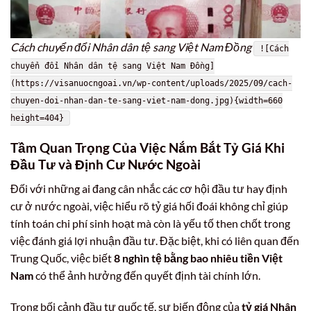
Cách chuyển đổi Nhân dân tệ sang Việt Nam Đồng
![Cách
chuyển đổi Nhân dân tệ sang Việt Nam Đồng]
(https://visanuocngoai.vn/wp-content/uploads/2025/09/cach-
chuyen-doi-nhan-dan-te-sang-viet-nam-dong.jpg){width=660
height=404}
Tầm Quan Trọng Của Việc Nắm Bắt Tỷ Giá Khi
Đầu Tư và Định Cư Nước Ngoài
Đối với những ai đang cân nhắc các cơ hội đầu tư hay định
cư ở nước ngoài, việc hiểu rõ tỷ giá hối đoái không chỉ giúp
tính toán chi phí sinh hoạt mà còn là yếu tố then chốt trong
việc đánh giá lợi nhuận đầu tư. Đặc biệt, khi có liên quan đến
Trung Quốc, việc biết
8 nghìn tệ bằng bao nhiêu tiền Việt
Nam
có thể ảnh hưởng đến quyết định tài chính lớn.
Trong bối cảnh đầu tư quốc tế, sự biến động của
tỷ giá Nhân