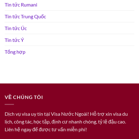
Tin tức Rumani
Tin tức Trung Quốc
Tin tức Úc
Tin tức Ý
Tổng hợp
VỀ CHÚNG TÔI
Dịch vụ visa uy tín tại Visa Nước Ngoài! Hỗ trợ xin visa du
lịch, công tác, học tập, định cư nhanh chóng, tỷ lệ đậu cao.
Liên hệ ngay để được tư vấn miễn phí!