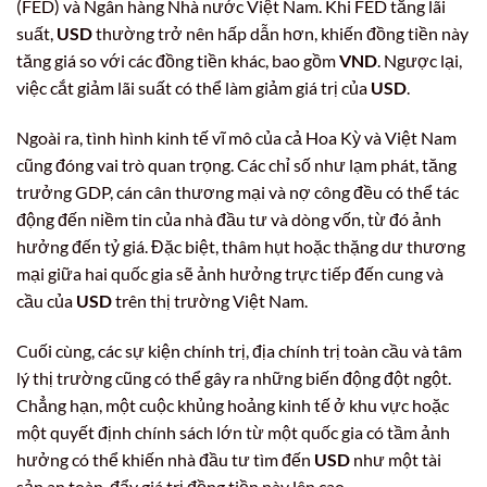
(FED) và Ngân hàng Nhà nước Việt Nam. Khi FED tăng lãi
suất,
USD
thường trở nên hấp dẫn hơn, khiến đồng tiền này
tăng giá so với các đồng tiền khác, bao gồm
VND
. Ngược lại,
việc cắt giảm lãi suất có thể làm giảm giá trị của
USD
.
Ngoài ra, tình hình kinh tế vĩ mô của cả Hoa Kỳ và Việt Nam
cũng đóng vai trò quan trọng. Các chỉ số như lạm phát, tăng
trưởng GDP, cán cân thương mại và nợ công đều có thể tác
động đến niềm tin của nhà đầu tư và dòng vốn, từ đó ảnh
hưởng đến tỷ giá. Đặc biệt, thâm hụt hoặc thặng dư thương
mại giữa hai quốc gia sẽ ảnh hưởng trực tiếp đến cung và
cầu của
USD
trên thị trường Việt Nam.
Cuối cùng, các sự kiện chính trị, địa chính trị toàn cầu và tâm
lý thị trường cũng có thể gây ra những biến động đột ngột.
Chẳng hạn, một cuộc khủng hoảng kinh tế ở khu vực hoặc
một quyết định chính sách lớn từ một quốc gia có tầm ảnh
hưởng có thể khiến nhà đầu tư tìm đến
USD
như một tài
sản an toàn, đẩy giá trị đồng tiền này lên cao.