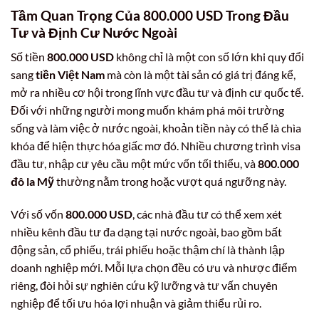
Tầm Quan Trọng Của
800.000 USD
Trong Đầu
Tư và Định Cư Nước Ngoài
Số tiền
800.000 USD
không chỉ là một con số lớn khi quy đổi
sang
tiền Việt Nam
mà còn là một tài sản có giá trị đáng kể,
mở ra nhiều cơ hội trong lĩnh vực đầu tư và định cư quốc tế.
Đối với những người mong muốn khám phá môi trường
sống và làm việc ở nước ngoài, khoản tiền này có thể là chìa
khóa để hiện thực hóa giấc mơ đó. Nhiều chương trình visa
đầu tư, nhập cư yêu cầu một mức vốn tối thiểu, và
800.000
đô la Mỹ
thường nằm trong hoặc vượt quá ngưỡng này.
Với số vốn
800.000 USD
, các nhà đầu tư có thể xem xét
nhiều kênh đầu tư đa dạng tại nước ngoài, bao gồm bất
động sản, cổ phiếu, trái phiếu hoặc thậm chí là thành lập
doanh nghiệp mới. Mỗi lựa chọn đều có ưu và nhược điểm
riêng, đòi hỏi sự nghiên cứu kỹ lưỡng và tư vấn chuyên
nghiệp để tối ưu hóa lợi nhuận và giảm thiểu rủi ro.