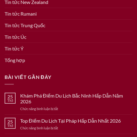
Tin tức New Zealand
Tin tức Rumani
Tin tức Trung Quốc
Tin tức Úc
Tin tức Ý
Tổng hợp
BÀI VIẾT GẦN ĐÂY
Khám Phá Điểm Du Lịch Bắc Ninh Hấp Dẫn Năm
25
Th5
2026
ở
Chức năng bình luận bị tắt
Khám
Phá
Top Điểm Du Lịch Tại Pháp Hấp Dẫn Nhất 2026
25
Điểm
Th5
ở
Chức năng bình luận bị tắt
Du
Top
Lịch