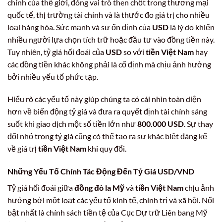
chính của thế giới, đóng vai trò then chốt trong thương mại
quốc tế, thị trường tài chính và là thước đo giá trị cho nhiều
loại hàng hóa. Sức mạnh và sự ổn định của
USD
là lý do khiến
nhiều người lựa chọn tích trữ hoặc đầu tư vào đồng tiền này.
Tuy nhiên, tỷ giá hối đoái của
USD
so với
tiền Việt Nam
hay
các đồng tiền khác không phải là cố định mà chịu ảnh hưởng
bởi nhiều yếu tố phức tạp.
Hiểu rõ các yếu tố này giúp chúng ta có cái nhìn toàn diện
hơn về biến động tỷ giá và đưa ra quyết định tài chính sáng
suốt khi giao dịch một số tiền lớn như
800.000 USD
. Sự thay
đổi nhỏ trong tỷ giá cũng có thể tạo ra sự khác biệt đáng kể
về giá trị
tiền Việt Nam
khi quy đổi.
Những Yếu Tố Chính Tác Động Đến Tỷ Giá
USD/VND
Tỷ giá hối đoái giữa
đồng đô la Mỹ
và
tiền Việt Nam
chịu ảnh
hưởng bởi một loạt các yếu tố kinh tế, chính trị và xã hội. Nổi
bật nhất là chính sách tiền tệ của Cục Dự trữ Liên bang Mỹ