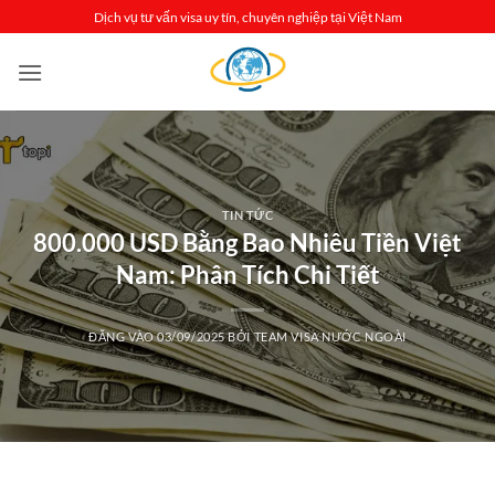
Bỏ
Dịch vụ tư vấn visa uy tín, chuyên nghiệp tại Việt Nam
qua
nội
dung
TIN TỨC
800.000 USD Bằng Bao Nhiêu Tiền Việt
Nam: Phân Tích Chi Tiết
ĐĂNG VÀO
03/09/2025
BỞI
TEAM VISA NƯỚC NGOÀI