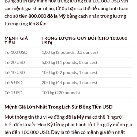
Bảng dưới đây minh họa trọng lượng của 100.000 USD với
các mệnh giá khác nhau, từ đó bạn có thể dễ dàng tính toán
cho số tiền
800.000 đô la Mỹ
bằng cách nhân trọng lượng
tương ứng lên 8 lần:
MỆNH GIÁ
TRỌNG LƯỢNG QUY ĐỔI (CHO 100.000
TIỀN
USD)
Tờ 100 USD
1,00 kg (2 pounds, 3,3 ounces)
Tờ 20 USD
5,00 kg (11 pounds, 0 ounces)
Tờ 10 USD
10,0 kg (22 pounds, 1 ounces)
Tờ 5 USD
20,0 kg (44 pounds, 1 ounces)
Tờ 1 USD
100 kg (220 pounds)
Mệnh Giá Lớn Nhất Trong Lịch Sử Đồng Tiền
USD
Một thông tin thú vị về đồng
đô la Mỹ
mà có thể ít người
biết đến là việc Hoa Kỳ từng phát hành tờ tiền giấy mệnh giá
lên đến 100.000 USD. Đây là tờ tiền có mệnh giá lớn nhất