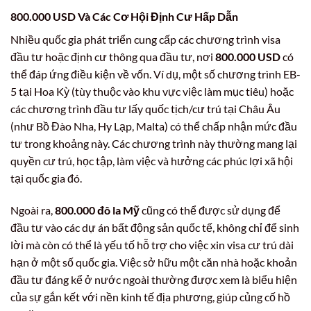
800.000 USD
Và Các Cơ Hội Định Cư Hấp Dẫn
Nhiều quốc gia phát triển cung cấp các chương trình visa
đầu tư hoặc định cư thông qua đầu tư, nơi
800.000 USD
có
thể đáp ứng điều kiện về vốn. Ví dụ, một số chương trình EB-
5 tại Hoa Kỳ (tùy thuộc vào khu vực việc làm mục tiêu) hoặc
các chương trình đầu tư lấy quốc tịch/cư trú tại Châu Âu
(như Bồ Đào Nha, Hy Lạp, Malta) có thể chấp nhận mức đầu
tư trong khoảng này. Các chương trình này thường mang lại
quyền cư trú, học tập, làm việc và hưởng các phúc lợi xã hội
tại quốc gia đó.
Ngoài ra,
800.000 đô la Mỹ
cũng có thể được sử dụng để
đầu tư vào các dự án bất động sản quốc tế, không chỉ để sinh
lời mà còn có thể là yếu tố hỗ trợ cho việc xin visa cư trú dài
hạn ở một số quốc gia. Việc sở hữu một căn nhà hoặc khoản
đầu tư đáng kể ở nước ngoài thường được xem là biểu hiện
của sự gắn kết với nền kinh tế địa phương, giúp củng cố hồ