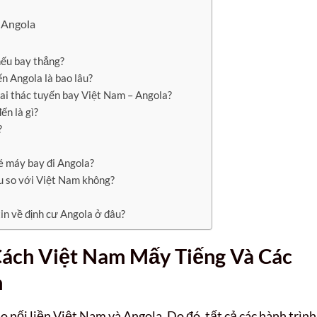
 Angola
nếu bay thẳng?
n Angola là bao lâu?
ai thác tuyến bay Việt Nam – Angola?
ến là gì?
?
vé máy bay đi Angola?
ều so với Việt Nam không?
tin về định cư Angola ở đâu?
Cách Việt Nam Mấy Tiếng Và Các
n
 nối liền Việt Nam và Angola. Do đó, tất cả các hành trình