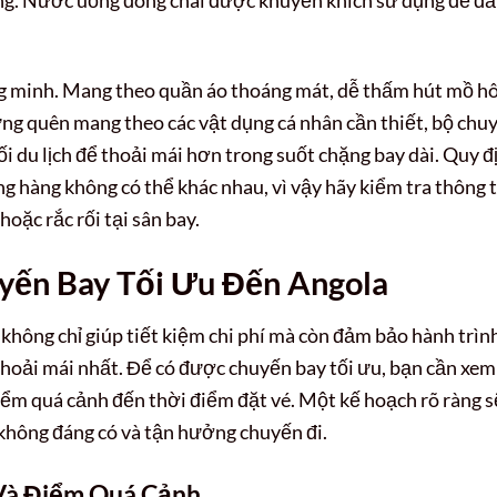
ng minh. Mang theo quần áo thoáng mát, dễ thấm hút mồ hô
g quên mang theo các vật dụng cá nhân cần thiết, bộ chu
ối du lịch để thoải mái hơn trong suốt chặng bay dài. Quy đ
ãng hàng không có thể khác nhau, vì vậy hãy kiểm tra thông t
hoặc rắc rối tại sân bay.
yến Bay Tối Ưu Đến Angola
không chỉ giúp tiết kiệm chi phí mà còn đảm bảo hành trìn
thoải mái nhất. Để có được chuyến bay tối ưu, bạn cần xem
iểm quá cảnh đến thời điểm đặt vé. Một kế hoạch rõ ràng s
không đáng có và tận hưởng chuyến đi.
Và Điểm Quá Cảnh