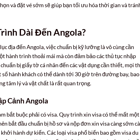
họn và đặt vé sớm sẽ giúp bạn tối ưu hóa thời gian và trán
Trình Dài Đến Angola?
lục địa đến Angola, việc chuẩn bị kỹ lưỡng là vô cùng cần
một hành trình thoải mái mà còn đảm bảo các thủ tục nhập
c chuẩn bị giấy tờ cá nhân đến các vật dụng cần thiết, mọi t
t số hành khách có thể dành tới 30 giờ trên đường bay, bao
ng tâm lý và vật chất là rất quan trọng.
ập Cảnh Angola
 bắt buộc phải có visa. Quy trình xin visa có thể mất một
 nên bắt đầu chuẩn bị hồ sơ và nộp đơn xin visa càng sớm c
y khởi hành dự kiến. Các loại visa phổ biến bao gồm visa du