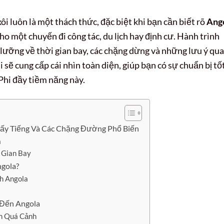
i luôn là một thách thức, đặc biệt khi bạn cần biết rõ
Ang
ho một chuyến đi công tác, du lịch hay định cư. Hành trình
ỹ lưỡng về thời gian bay, các chặng dừng và những lưu ý qu
 sẽ cung cấp cái nhìn toàn diện, giúp bạn có sự chuẩn bị tố
Phi đầy tiềm năng này.
Mấy Tiếng Và Các Chặng Đường Phổ Biến
a
 Gian Bay
ngola?
h Angola
 Đến Angola
m Quá Cảnh