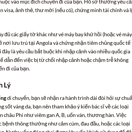
y thuộc vào mục đích chuyến đi của bạn. Hồ sơ thường yêu c
n visa, ảnh thẻ, thư mời (nếu có), chứng minh tài chính và l
y đủ các giấy tờ khác như vé máy bay khứ hồi (hoặc vé máy
ề nơi lưu trú tại Angola và chứng nhận tiêm chủng quốc tế
ởi đây là yêu cầu bắt buộc khi nhập cảnh vào nhiều quốc gia
thể dẫn đến việc bị từ chối nhập cảnh hoặc chậm trễ không
n đi của bạn.
h Lý
ếng
di chuyển, bạn sẽ nhận ra hành trình dài đòi hỏi sự chu
ng sốt vàng da, bạn nên tham khảo ý kiến bác sĩ về các loại
ến châu Phi như viêm gan A, B, uốn ván, thương hàn. Việc
ác bệnh thông thường như cảm cúm, đau đầu, hoặc các loại
rọng. Nước uống đóng chai được khuyến khích sử dụng để đ