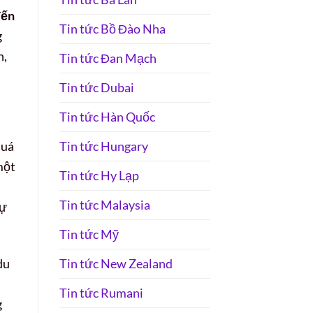
đến
Tin tức Bồ Đào Nha
g
h,
Tin tức Đan Mạch
Tin tức Dubai
Tin tức Hàn Quốc
Tin tức Hungary
quá
một
Tin tức Hy Lạp
Tin tức Malaysia
sự
Tin tức Mỹ
Tin tức New Zealand
du
Tin tức Rumani
g