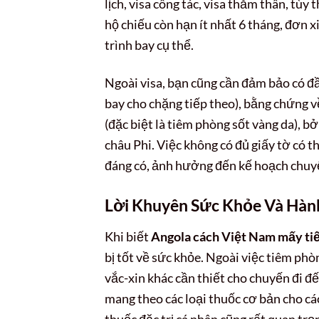
lịch, visa công tác, visa thăm thân, tù
hộ chiếu còn hạn ít nhất 6 tháng, đơn xi
trình bay cụ thể.
Ngoài visa, bạn cũng cần đảm bảo có đầ
bay cho chặng tiếp theo), bằng chứng v
(đặc biệt là tiêm phòng sốt vàng da), b
châu Phi. Việc không có đủ giấy tờ có 
đáng có, ảnh hưởng đến kế hoạch chuyế
Lời Khuyên Sức Khỏe Và Hàn
Khi biết
Angola cách Việt Nam mấy ti
bị tốt về sức khỏe. Ngoài việc tiêm phò
vắc-xin khác cần thiết cho chuyến đi đ
mang theo các loại thuốc cơ bản cho c
thuốc đặc trị cá nhân cũng rất quan t