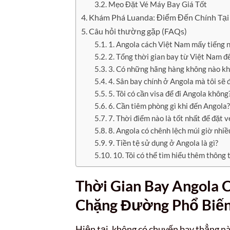
Mẹo Đặt Vé Máy Bay Giá Tốt
Khám Phá Luanda: Điểm Đến Chính Tại
Câu hỏi thường gặp (FAQs)
1. Angola cách Việt Nam mấy tiếng 
2. Tổng thời gian bay từ Việt Nam đế
3. Có những hãng hàng không nào kh
4. Sân bay chính ở Angola mà tôi sẽ đ
5. Tôi có cần visa để đi Angola không
6. Cần tiêm phòng gì khi đến Angola?
7. Thời điểm nào là tốt nhất để đặt 
8. Angola có chênh lệch múi giờ nhi
9. Tiền tệ sử dụng ở Angola là gì?
10. Tôi có thể tìm hiểu thêm thông 
Thời Gian Bay Angola 
Chặng Đường Phổ Biế
Hiện tại, không có chuyến bay thẳng nào