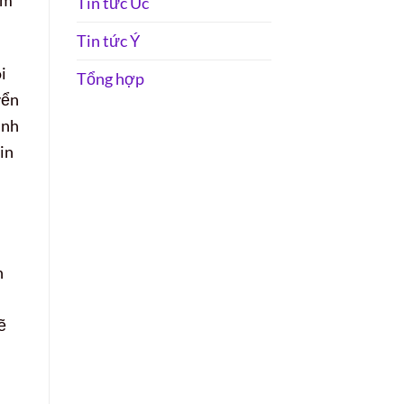
Tin tức Úc
Tin tức Ý
i
Tổng hợp
yển
ịnh
in
h
ẽ