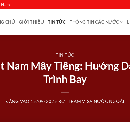
ệt Nam
NG CHỦ
GIỚI THIỆU
TIN TỨC
THÔNG TIN CÁC NƯỚC
L
TIN TỨC
ệt Nam Mấy Tiếng: Hướng Dẫ
Trình Bay
ĐĂNG VÀO
15/09/2025
BỞI
TEAM VISA NƯỚC NGOÀI