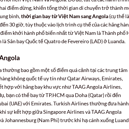
hai điểm dừng, khiến tổng thời gian di chuyển trở thành m
ung bình,
thời gian bay từ Việt Nam sang Angola
(cụ thể l
ến 30 giờ, tùy thuộc vào lịch trình cụ thể của các hãng hà
c điểm khởi hành phổ biến nhất từ Việt Nam là Thành phố 
h là Sân bay Quốc tế Quatro de Fevereiro (LAD) ở Luanda.
 Angola
a thường bao gồm một số điểm quá cảnh tại các trung tâm
 hàng không quốc tế uy tín như Qatar Airways, Emirates,
kết hợp với hãng bay khu vực như TAAG Angola Airlines,
dụ, bạn có thể bay từ TP.HCM qua Doha (Qatar) rồi đến
bai (UAE) với Emirates. Turkish Airlines thường đưa hành
 khi sự kết hợp giữa Singapore Airlines và TAAG Angola
 và Johannesburg (Nam Phi) trước khi hạ cánh xuống Luand