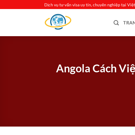
Bỏ
Dịch vụ tư vấn visa uy tín, chuyên nghiệp tại Vi
qua
nội
TRA
dung
Angola Cách Vi