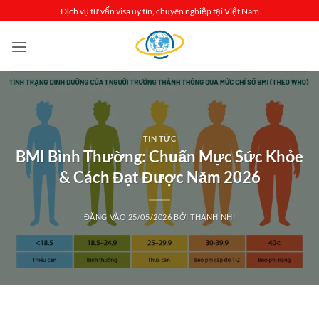
Bỏ
Dịch vụ tư vấn visa uy tín, chuyên nghiệp tại Việt Nam
qua
nội
dung
TIN TỨC
BMI Bình Thường: Chuẩn Mực Sức Khỏe
& Cách Đạt Được Năm 2026
ĐĂNG VÀO
25/05/2026
BỞI
THANH NHI