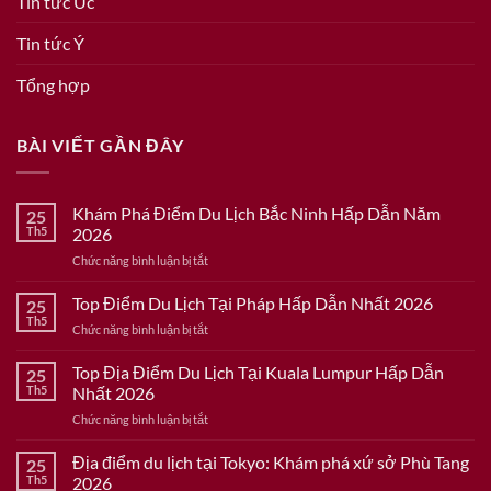
Tin tức Úc
Tin tức Ý
Tổng hợp
BÀI VIẾT GẦN ĐÂY
Khám Phá Điểm Du Lịch Bắc Ninh Hấp Dẫn Năm
25
Th5
2026
ở
Chức năng bình luận bị tắt
Khám
Phá
Top Điểm Du Lịch Tại Pháp Hấp Dẫn Nhất 2026
25
Điểm
Th5
ở
Chức năng bình luận bị tắt
Du
Top
Lịch
Điểm
Top Địa Điểm Du Lịch Tại Kuala Lumpur Hấp Dẫn
Bắc
25
Du
Th5
Nhất 2026
Ninh
Lịch
Hấp
ở
Chức năng bình luận bị tắt
Tại
Dẫn
Top
Pháp
Năm
Địa
Địa điểm du lịch tại Tokyo: Khám phá xứ sở Phù Tang
Hấp
25
2026
Điểm
Dẫn
Th5
2026