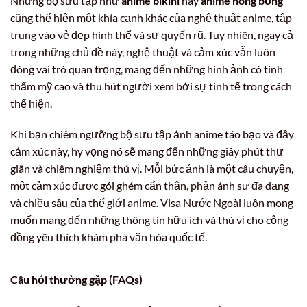
Những bộ sưu tập như
anime bikini
hay
anime nóng bỏng
cũng thể hiện một khía cạnh khác của nghệ thuật anime, tập
trung vào vẻ đẹp hình thể và sự quyến rũ. Tuy nhiên, ngay cả
trong những chủ đề này, nghệ thuật và cảm xúc vẫn luôn
đóng vai trò quan trọng, mang đến những hình ảnh có tính
thẩm mỹ cao và thu hút người xem bởi sự tinh tế trong cách
thể hiện.
Khi bạn chiêm ngưỡng bộ sưu tập ảnh anime táo bạo và đầy
cảm xúc này, hy vọng nó sẽ mang đến những giây phút thư
giãn và chiêm nghiệm thú vị. Mỗi bức ảnh là một câu chuyện,
một cảm xúc được gói ghém cẩn thận, phản ánh sự đa dạng
và chiều sâu của thế giới anime. Visa Nước Ngoài luôn mong
muốn mang đến những thông tin hữu ích và thú vị cho cộng
đồng yêu thích khám phá văn hóa quốc tế.
Câu hỏi thường gặp (FAQs)