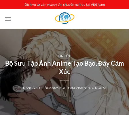
Bỏ
Dịch vụ tư vấn visa uy tín, chuyên nghiệp tại Việt Nam
qua
nội
dung
TIN TỨC
Bộ Sưu Tập Ảnh Anime Tạo Bạo, Đầy Cảm
Xúc
ĐĂNG VÀO
11/03/2026
BỞI
TEAM VISA NƯỚC NGOÀI