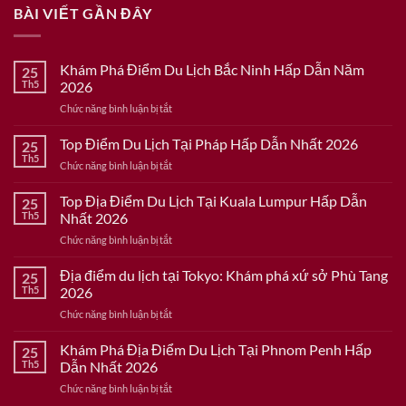
BÀI VIẾT GẦN ĐÂY
Khám Phá Điểm Du Lịch Bắc Ninh Hấp Dẫn Năm
25
Th5
2026
ở
Chức năng bình luận bị tắt
Khám
Phá
Top Điểm Du Lịch Tại Pháp Hấp Dẫn Nhất 2026
25
Điểm
Th5
ở
Chức năng bình luận bị tắt
Du
Top
Lịch
Điểm
Top Địa Điểm Du Lịch Tại Kuala Lumpur Hấp Dẫn
Bắc
25
Du
Th5
Nhất 2026
Ninh
Lịch
Hấp
ở
Chức năng bình luận bị tắt
Tại
Dẫn
Top
Pháp
Năm
Địa
Địa điểm du lịch tại Tokyo: Khám phá xứ sở Phù Tang
Hấp
25
2026
Điểm
Dẫn
Th5
2026
Du
Nhất
ở
Chức năng bình luận bị tắt
Lịch
2026
Địa
Tại
điểm
Khám Phá Địa Điểm Du Lịch Tại Phnom Penh Hấp
Kuala
25
du
Lumpur
Th5
Dẫn Nhất 2026
lịch
Hấp
ở
Chức năng bình luận bị tắt
tại
Dẫn
Khám
Tokyo: