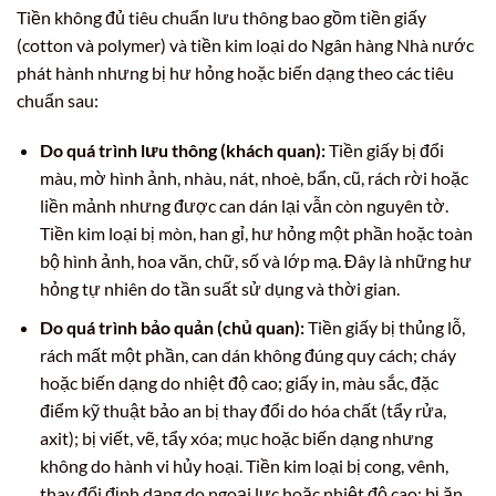
Tiền không đủ tiêu chuẩn lưu thông bao gồm tiền giấy
(cotton và polymer) và tiền kim loại do Ngân hàng Nhà nước
phát hành nhưng bị hư hỏng hoặc biến dạng theo các tiêu
chuẩn sau:
Do quá trình lưu thông (khách quan):
Tiền giấy bị đổi
màu, mờ hình ảnh, nhàu, nát, nhoè, bẩn, cũ, rách rời hoặc
liền mảnh nhưng được can dán lại vẫn còn nguyên tờ.
Tiền kim loại bị mòn, han gỉ, hư hỏng một phần hoặc toàn
bộ hình ảnh, hoa văn, chữ, số và lớp mạ. Đây là những hư
hỏng tự nhiên do tần suất sử dụng và thời gian.
Do quá trình bảo quản (chủ quan):
Tiền giấy bị thủng lỗ,
rách mất một phần, can dán không đúng quy cách; cháy
hoặc biến dạng do nhiệt độ cao; giấy in, màu sắc, đặc
điểm kỹ thuật bảo an bị thay đổi do hóa chất (tẩy rửa,
axit); bị viết, vẽ, tẩy xóa; mục hoặc biến dạng nhưng
không do hành vi hủy hoại. Tiền kim loại bị cong, vênh,
thay đổi định dạng do ngoại lực hoặc nhiệt độ cao; bị ăn