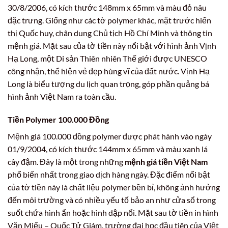
30/8/2006, có kích thước 148mm x 65mm và màu đỏ nâu
đặc trưng. Giống như các tờ polymer khác, mặt trước hiển
thị Quốc huy, chân dung Chủ tịch Hồ Chí Minh và thông tin
mệnh giá. Mặt sau của tờ tiền này nổi bật với hình ảnh Vịnh
Hạ Long, một Di sản Thiên nhiên Thế giới được UNESCO
công nhận, thể hiện vẻ đẹp hùng vĩ của đất nước. Vịnh Hạ
Long là biểu tượng du lịch quan trọng, góp phần quảng bá
hình ảnh Việt Nam ra toàn cầu.
Tiền Polymer 100.000 Đồng
Mệnh giá 100.000 đồng polymer được phát hành vào ngày
01/9/2004, có kích thước 144mm x 65mm và màu xanh lá
cây đậm. Đây là một trong những
mệnh giá tiền Việt Nam
phổ biến nhất trong giao dịch hàng ngày. Đặc điểm nổi bật
của tờ tiền này là chất liệu polymer bền bỉ, không ảnh hưởng
đến môi trường và có nhiều yếu tố bảo an như cửa sổ trong
suốt chứa hình ẩn hoặc hình dập nổi. Mặt sau tờ tiền in hình
Văn Miếu – Quốc Tử Giám, trường đại học đầu tiên của Việt