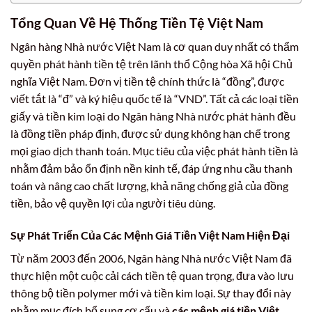
Tổng Quan Về Hệ Thống Tiền Tệ Việt Nam
Ngân hàng Nhà nước Việt Nam là cơ quan duy nhất có thẩm
quyền phát hành tiền tệ trên lãnh thổ Cộng hòa Xã hội Chủ
nghĩa Việt Nam. Đơn vị tiền tệ chính thức là “đồng”, được
viết tắt là “đ” và ký hiệu quốc tế là “VND”. Tất cả các loại tiền
giấy và tiền kim loại do Ngân hàng Nhà nước phát hành đều
là đồng tiền pháp định, được sử dụng không hạn chế trong
mọi giao dịch thanh toán. Mục tiêu của việc phát hành tiền là
nhằm đảm bảo ổn định nền kinh tế, đáp ứng nhu cầu thanh
toán và nâng cao chất lượng, khả năng chống giả của đồng
tiền, bảo vệ quyền lợi của người tiêu dùng.
Sự Phát Triển Của Các Mệnh Giá Tiền Việt Nam Hiện Đại
Từ năm 2003 đến 2006, Ngân hàng Nhà nước Việt Nam đã
thực hiện một cuộc cải cách tiền tệ quan trọng, đưa vào lưu
thông bộ tiền polymer mới và tiền kim loại. Sự thay đổi này
nhằm mục đích bổ sung cơ cấu và
các mệnh giá tiền Việt