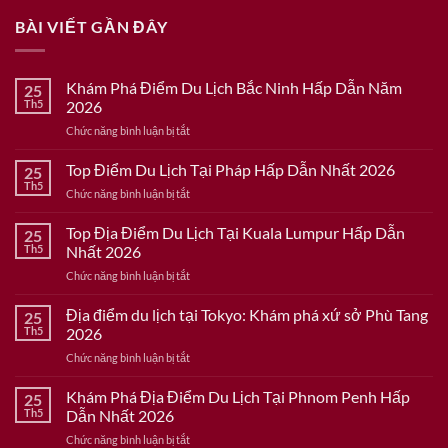
BÀI VIẾT GẦN ĐÂY
Khám Phá Điểm Du Lịch Bắc Ninh Hấp Dẫn Năm
25
Th5
2026
ở
Chức năng bình luận bị tắt
Khám
Phá
Top Điểm Du Lịch Tại Pháp Hấp Dẫn Nhất 2026
25
Điểm
Th5
ở
Chức năng bình luận bị tắt
Du
Top
Lịch
Điểm
Top Địa Điểm Du Lịch Tại Kuala Lumpur Hấp Dẫn
Bắc
25
Du
Th5
Nhất 2026
Ninh
Lịch
Hấp
ở
Chức năng bình luận bị tắt
Tại
Dẫn
Top
Pháp
Năm
Địa
Địa điểm du lịch tại Tokyo: Khám phá xứ sở Phù Tang
Hấp
25
2026
Điểm
Dẫn
Th5
2026
Du
Nhất
ở
Chức năng bình luận bị tắt
Lịch
2026
Địa
Tại
điểm
Khám Phá Địa Điểm Du Lịch Tại Phnom Penh Hấp
Kuala
25
du
Lumpur
Th5
Dẫn Nhất 2026
lịch
Hấp
ở
Chức năng bình luận bị tắt
tại
Dẫn