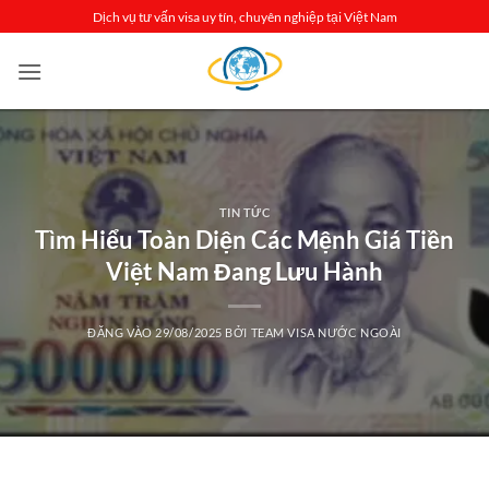
Bỏ
Dịch vụ tư vấn visa uy tín, chuyên nghiệp tại Việt Nam
qua
nội
dung
TIN TỨC
Tìm Hiểu Toàn Diện Các Mệnh Giá Tiền
Việt Nam Đang Lưu Hành
ĐĂNG VÀO
29/08/2025
BỞI
TEAM VISA NƯỚC NGOÀI