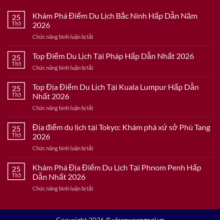
Khám Phá Điểm Du Lịch Bắc Ninh Hấp Dẫn Năm
25
Th5
2026
ở
Chức năng bình luận bị tắt
Khám
Phá
Top Điểm Du Lịch Tại Pháp Hấp Dẫn Nhất 2026
25
Điểm
Th5
ở
Chức năng bình luận bị tắt
Du
Top
Lịch
Điểm
Top Địa Điểm Du Lịch Tại Kuala Lumpur Hấp Dẫn
Bắc
25
Du
Th5
Nhất 2026
Ninh
Lịch
Hấp
ở
Chức năng bình luận bị tắt
Tại
Dẫn
Top
Pháp
Năm
Địa
Địa điểm du lịch tại Tokyo: Khám phá xứ sở Phù Tang
Hấp
25
2026
Điểm
Dẫn
Th5
2026
Du
Nhất
ở
Chức năng bình luận bị tắt
Lịch
2026
Địa
Tại
điểm
Khám Phá Địa Điểm Du Lịch Tại Phnom Penh Hấp
Kuala
25
du
Lumpur
Th5
Dẫn Nhất 2026
lịch
Hấp
ở
Chức năng bình luận bị tắt
tại
Dẫn
Khám
Tokyo:
Nhất
Phá
Khám
2026
Địa
phá
Copyright 2026 ©
visanuocngoai.vn