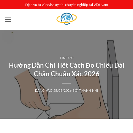
Bỏ
Dịch vụ tư vấn visa uy tín, chuyên nghiệp tại Việt Nam
qua
nội
dung
TIN TỨC
Hướng Dẫn Chi Tiết Cách Đo Chiều Dài
Chân Chuẩn Xác 2026
ĐĂNG VÀO
25/05/2026
BỞI
THANH NHI