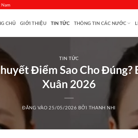
ệt Nam
NG CHỦ
GIỚI THIỆU
TIN TỨC
THÔNG TIN CÁC NƯỚC
L
TIN TỨC
uyết Điểm Sao Cho Đúng? B
Xuân 2026
ĐĂNG VÀO
25/05/2026
BỞI
THANH NHI