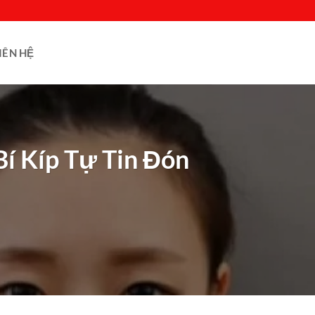
IÊN HỆ
í Kíp Tự Tin Đón