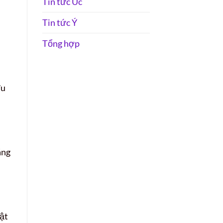
Tin tức Úc
Tin tức Ý
Tổng hợp
Ưu
áng
ật