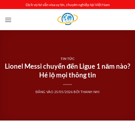
Bỏ
Dịch vụ tư vấn visa uy tín, chuyên nghiệp tại Việt Nam
qua
nội
dung
TIN TỨC
Lionel Messi chuyển đến Ligue 1 năm nào?
Hé lộ mọi thông tin
ĐĂNG VÀO
25/05/2026
BỞI
THANH NHI