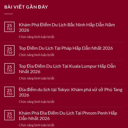
BÀI VIẾT GẦN ĐÂY
Khám Phá Điểm Du Lịch Bắc Ninh Hấp Dẫn Năm
25
Th5
2026
ở
Chức năng bình luận bị tắt
Khám
Phá
Top Điểm Du Lịch Tại Pháp Hấp Dẫn Nhất 2026
25
Điểm
Th5
ở
Chức năng bình luận bị tắt
Du
Top
Lịch
Điểm
Top Địa Điểm Du Lịch Tại Kuala Lumpur Hấp Dẫn
Bắc
25
Du
Th5
Nhất 2026
Ninh
Lịch
Hấp
ở
Chức năng bình luận bị tắt
Tại
Dẫn
Top
Pháp
Năm
Địa
Địa điểm du lịch tại Tokyo: Khám phá xứ sở Phù Tang
Hấp
25
2026
Điểm
Dẫn
Th5
2026
Du
Nhất
ở
Chức năng bình luận bị tắt
Lịch
2026
Địa
Tại
điểm
Khám Phá Địa Điểm Du Lịch Tại Phnom Penh Hấp
Kuala
25
du
Lumpur
Th5
Dẫn Nhất 2026
lịch
Hấp
ở
Chức năng bình luận bị tắt
tại
Dẫn