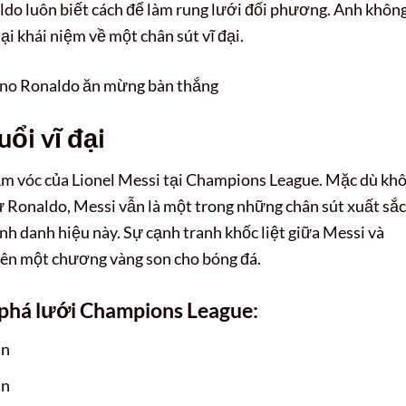
do luôn biết cách để làm rung lưới đối phương. Anh khôn
lại khái niệm về một chân sút vĩ đại.
ổi vĩ đại
tầm vóc của Lionel Messi tại Champions League. Mặc dù kh
ư Ronaldo, Messi vẫn là một trong những chân sút xuất sắc
iành danh hiệu này. Sự cạnh tranh khốc liệt giữa Messi và
nên một chương vàng son cho bóng đá.
 phá lưới Champions League:
àn
àn