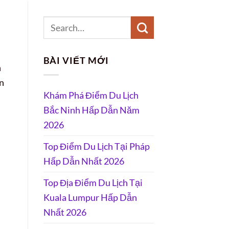
BÀI VIẾT MỚI
n
ăn
Khám Phá Điểm Du Lịch
Bắc Ninh Hấp Dẫn Năm
2026
Top Điểm Du Lịch Tại Pháp
Hấp Dẫn Nhất 2026
Top Địa Điểm Du Lịch Tại
Kuala Lumpur Hấp Dẫn
Nhất 2026