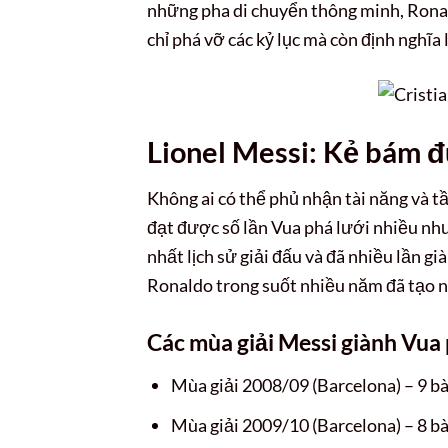
những pha di chuyển thông minh, Ronal
chỉ phá vỡ các kỷ lục mà còn định nghĩa 
Lionel Messi: Kẻ bám đu
Không ai có thể phủ nhận tài năng và 
đạt được số lần Vua phá lưới nhiều nh
nhất lịch sử giải đấu và đã nhiều lần g
Ronaldo trong suốt nhiều năm đã tạo 
Các mùa giải Messi giành Vua
Mùa giải 2008/09 (Barcelona) – 9 b
Mùa giải 2009/10 (Barcelona) – 8 b