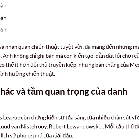
bàn
bàn
bàn
n và nhãn quan chiến thuật tuyệt vời, đã mang đến những m
Anh không chỉ ghi bàn mà còn kiến tạo, dẫn dắt lối chơi c
có thể ít hơn đối thủ truyền kiếp, những bàn thắng của Me
ảnh hưởng chiến thuật.
khác và tầm quan trọng của danh
League còn chứng kiến sự tỏa sáng của nhiều chân sút vĩ 
 Ruud van Nistelrooy, Robert Lewandowski… Mỗi cầu thủ đ
 lịch sử phong phú của giải đấu.