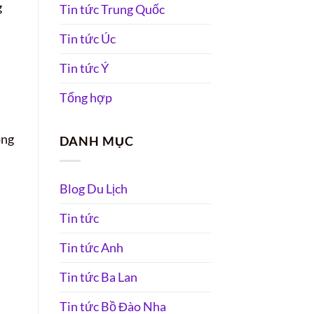
g
Tin tức Trung Quốc
Tin tức Úc
Tin tức Ý
Tổng hợp
ông
DANH MỤC
Blog Du Lịch
Tin tức
Tin tức Anh
Tin tức Ba Lan
Tin tức Bồ Đào Nha