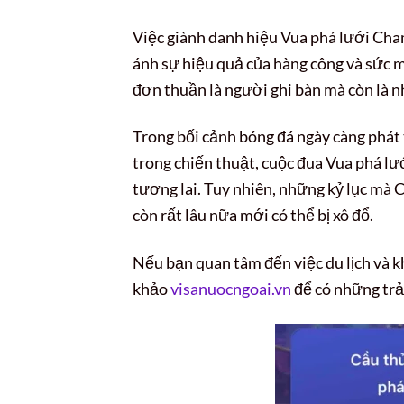
Việc giành danh hiệu Vua phá lưới Cha
ánh sự hiệu quả của hàng công và sức 
đơn thuần là người ghi bàn mà còn là 
Trong bối cảnh bóng đá ngày càng phát t
trong chiến thuật, cuộc đua Vua phá l
tương lai. Tuy nhiên, những kỷ lục mà C
còn rất lâu nữa mới có thể bị xô đổ.
Nếu bạn quan tâm đến việc du lịch và 
khảo
visanuocngoai.vn
để có những trả