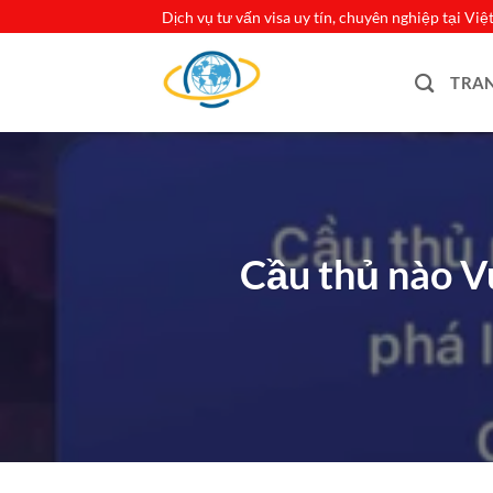
Bỏ
Dịch vụ tư vấn visa uy tín, chuyên nghiệp tại Vi
qua
nội
TRA
dung
Cầu thủ nào V