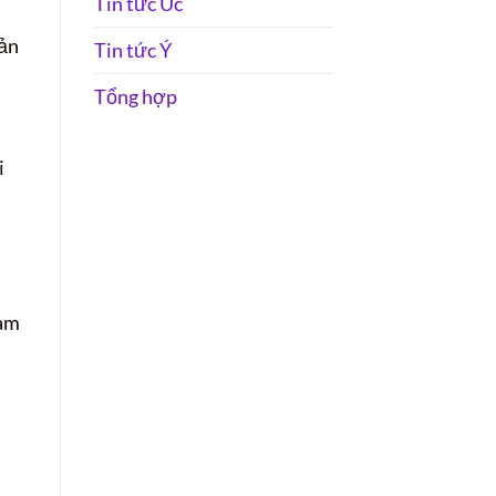
Tin tức Úc
hản
Tin tức Ý
Tổng hợp
i
ham