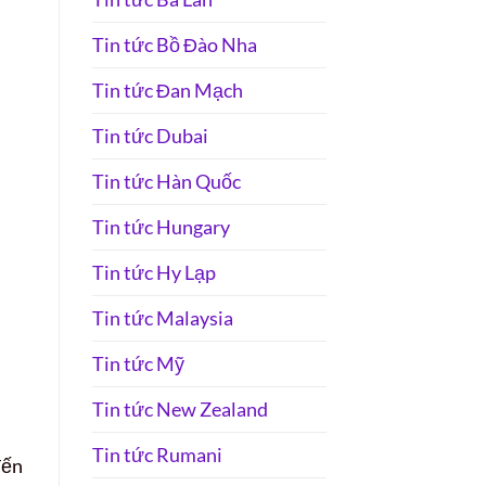
Tin tức Bồ Đào Nha
Tin tức Đan Mạch
Tin tức Dubai
Tin tức Hàn Quốc
Tin tức Hungary
Tin tức Hy Lạp
Tin tức Malaysia
Tin tức Mỹ
Tin tức New Zealand
Tin tức Rumani
đến