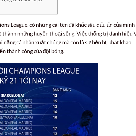
ions League, có những cái tên đã khắc sâu dấu ấn của mình
ọ thành những huyền thoại sống. Việc thống trị danh hiệu 
ài năng cá nhân xuất chúng mà còn là sự bền bỉ, khát khao
ến thành công của đội bóng.