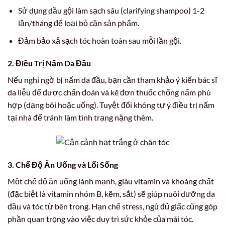
Sử dụng dầu gội làm sạch sâu (clarifying shampoo) 1-2
lần/tháng để loại bỏ cặn sản phẩm.
Đảm bảo xả sạch tóc hoàn toàn sau mỗi lần gội.
2. Điều Trị Nấm Da Đầu
Nếu nghi ngờ bị nấm da đầu, bạn cần tham khảo ý kiến bác sĩ
da liễu để được chẩn đoán và kê đơn thuốc chống nấm phù
hợp (dạng bôi hoặc uống). Tuyệt đối không tự ý điều trị nấm
tại nhà để tránh làm tình trạng nặng thêm.
3. Chế Độ Ăn Uống và Lối Sống
Một chế độ ăn uống lành mạnh, giàu vitamin và khoáng chất
(đặc biệt là vitamin nhóm B, kẽm, sắt) sẽ giúp nuôi dưỡng da
đầu và tóc từ bên trong. Hạn chế stress, ngủ đủ giấc cũng góp
phần quan trọng vào việc duy trì sức khỏe của mái tóc.