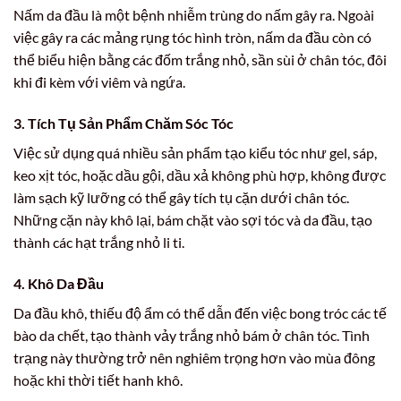
Nấm da đầu là một bệnh nhiễm trùng do nấm gây ra. Ngoài
việc gây ra các mảng rụng tóc hình tròn, nấm da đầu còn có
thể biểu hiện bằng các đốm trắng nhỏ, sần sùi ở chân tóc, đôi
khi đi kèm với viêm và ngứa.
3. Tích Tụ Sản Phẩm Chăm Sóc Tóc
Việc sử dụng quá nhiều sản phẩm tạo kiểu tóc như gel, sáp,
keo xịt tóc, hoặc dầu gội, dầu xả không phù hợp, không được
làm sạch kỹ lưỡng có thể gây tích tụ cặn dưới chân tóc.
Những cặn này khô lại, bám chặt vào sợi tóc và da đầu, tạo
thành các hạt trắng nhỏ li ti.
4. Khô Da Đầu
Da đầu khô, thiếu độ ẩm có thể dẫn đến việc bong tróc các tế
bào da chết, tạo thành vảy trắng nhỏ bám ở chân tóc. Tình
trạng này thường trở nên nghiêm trọng hơn vào mùa đông
hoặc khi thời tiết hanh khô.