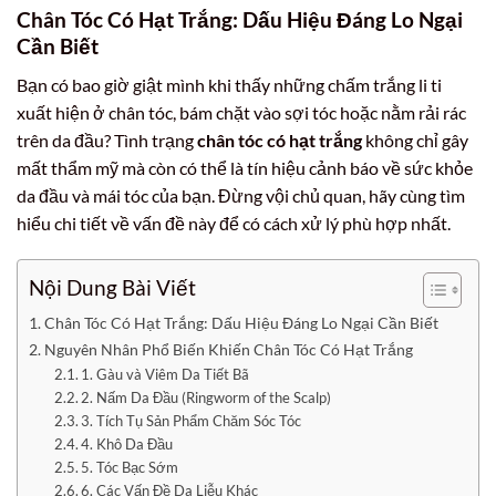
Chân Tóc Có Hạt Trắng: Dấu Hiệu Đáng Lo Ngại
Cần Biết
Bạn có bao giờ giật mình khi thấy những chấm trắng li ti
xuất hiện ở chân tóc, bám chặt vào sợi tóc hoặc nằm rải rác
trên da đầu? Tình trạng
chân tóc có hạt trắng
không chỉ gây
mất thẩm mỹ mà còn có thể là tín hiệu cảnh báo về sức khỏe
da đầu và mái tóc của bạn. Đừng vội chủ quan, hãy cùng tìm
hiểu chi tiết về vấn đề này để có cách xử lý phù hợp nhất.
Nội Dung Bài Viết
Chân Tóc Có Hạt Trắng: Dấu Hiệu Đáng Lo Ngại Cần Biết
Nguyên Nhân Phổ Biến Khiến Chân Tóc Có Hạt Trắng
1. Gàu và Viêm Da Tiết Bã
2. Nấm Da Đầu (Ringworm of the Scalp)
3. Tích Tụ Sản Phẩm Chăm Sóc Tóc
4. Khô Da Đầu
5. Tóc Bạc Sớm
6. Các Vấn Đề Da Liễu Khác