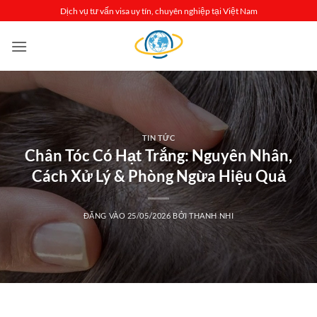
Bỏ
Dịch vụ tư vấn visa uy tín, chuyên nghiệp tại Việt Nam
qua
nội
dung
TIN TỨC
Chân Tóc Có Hạt Trắng: Nguyên Nhân,
Cách Xử Lý & Phòng Ngừa Hiệu Quả
ĐĂNG VÀO
25/05/2026
BỞI
THANH NHI