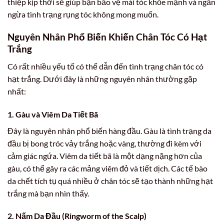
thiệp kịp thời sẽ giúp bạn bảo vệ mái tóc khỏe mạnh và ngăn
ngừa tình trạng rụng tóc không mong muốn.
Nguyên Nhân Phổ Biến Khiến Chân Tóc Có Hạt
Trắng
Có rất nhiều yếu tố có thể dẫn đến tình trạng chân tóc có
hạt trắng. Dưới đây là những nguyên nhân thường gặp
nhất:
1. Gàu và Viêm Da Tiết Bã
Đây là nguyên nhân phổ biến hàng đầu. Gàu là tình trạng da
đầu bị bong tróc vảy trắng hoặc vàng, thường đi kèm với
cảm giác ngứa. Viêm da tiết bã là một dạng nặng hơn của
gàu, có thể gây ra các mảng viêm đỏ và tiết dịch. Các tế bào
da chết tích tụ quá nhiều ở chân tóc sẽ tạo thành những hạt
trắng mà bạn nhìn thấy.
2. Nấm Da Đầu (Ringworm of the Scalp)