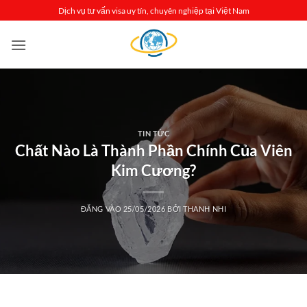
Bỏ
Dịch vụ tư vấn visa uy tín, chuyên nghiệp tại Việt Nam
qua
nội
dung
TIN TỨC
Chất Nào Là Thành Phần Chính Của Viên
Kim Cương?
ĐĂNG VÀO
25/05/2026
BỞI
THANH NHI