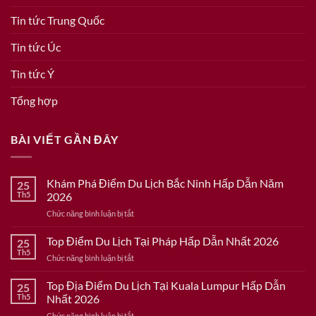
Tin tức Trung Quốc
Tin tức Úc
Tin tức Ý
Tổng hợp
BÀI VIẾT GẦN ĐÂY
Khám Phá Điểm Du Lịch Bắc Ninh Hấp Dẫn Năm
25
Th5
2026
ở
Chức năng bình luận bị tắt
Khám
Phá
Top Điểm Du Lịch Tại Pháp Hấp Dẫn Nhất 2026
25
Điểm
Th5
ở
Chức năng bình luận bị tắt
Du
Top
Lịch
Điểm
Top Địa Điểm Du Lịch Tại Kuala Lumpur Hấp Dẫn
Bắc
25
Du
Th5
Nhất 2026
Ninh
Lịch
Hấp
ở
Chức năng bình luận bị tắt