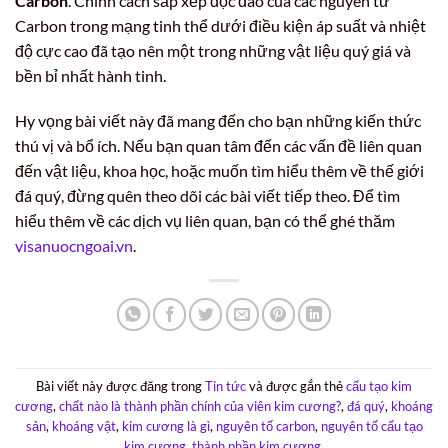
Carbon
. Chính cách sắp xếp độc đáo của các nguyên tử
Carbon trong mạng tinh thể dưới điều kiện áp suất và nhiệt
độ cực cao đã tạo nên một trong những vật liệu quý giá và
bền bỉ nhất hành tinh.
Hy vọng bài viết này đã mang đến cho bạn những kiến thức
thú vị và bổ ích. Nếu bạn quan tâm đến các vấn đề liên quan
đến vật liệu, khoa học, hoặc muốn tìm hiểu thêm về thế giới
đá quý, đừng quên theo dõi các bài viết tiếp theo. Để tìm
hiểu thêm về các dịch vụ liên quan, bạn có thể ghé thăm
visanuocngoai.vn
.
Bài viết này được đăng trong
Tin tức
và được gắn thẻ
cấu tạo kim
cương
,
chất nào là thành phần chính của viên kim cương?
,
đá quý
,
khoáng
sản
,
khoáng vật
,
kim cương là gì
,
nguyên tố carbon
,
nguyên tố cấu tạo
kim cương
,
thành phần kim cương
.