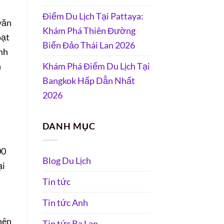
Điểm Du Lịch Tại Pattaya:
văn
Khám Phá Thiên Đường
oạt
Biển Đảo Thái Lan 2026
nh
n
Khám Phá Điểm Du Lịch Tại
Bangkok Hấp Dẫn Nhất
2026
DANH MỤC
00
Blog Du Lịch
ại
Tin tức
Tin tức Anh
nên
Tin tức Ba Lan