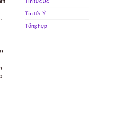
Nam
Tin tức Úc
Tin tức Ý
,
Tổng hợp
ến
h
úp