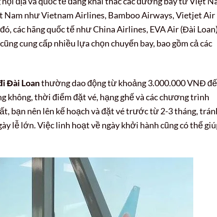
 nội địa và quốc tế đang khai thác các đường bay từ Việt 
t Nam như Vietnam Airlines, Bamboo Airways, Vietjet Air
ó, các hãng quốc tế như China Airlines, EVA Air (Đài Loan)
 cũng cung cấp nhiều lựa chọn chuyến bay, bao gồm cả các
đi Đài Loan
thường dao động từ khoảng 3.000.000 VNĐ đ
g không, thời điểm đặt vé, hạng ghế và các chương trình
t, bạn nên lên kế hoạch và đặt vé trước từ 2-3 tháng, trán
ày lễ lớn. Việc linh hoạt về ngày khởi hành cũng có thể gi