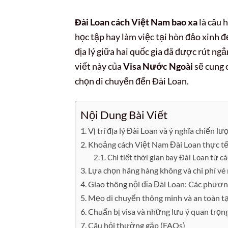
Đài Loan cách Việt Nam bao xa
là câu 
học tập hay làm việc tại hòn đảo xinh 
địa lý giữa hai quốc gia đã được rút ng
viết này của
Visa Nước Ngoài
sẽ cung c
chọn di chuyển đến Đài Loan.
Nội Dung Bài Viết
Vị trí địa lý Đài Loan và ý nghĩa chiến l
Khoảng cách Việt Nam Đài Loan thực t
Chi tiết thời gian bay Đài Loan từ c
Lựa chọn hãng hàng không và chi phí vé
Giao thông nội địa Đài Loan: Các phươn
Mẹo di chuyển thông minh và an toàn tạ
Chuẩn bị visa và những lưu ý quan trọn
Câu hỏi thường gặp (FAQs)