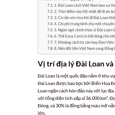
1. Đài Loan cách Việt Nam bao xa t
2. Thời điểm nào tốt nhất để đi du lị
3. Có cần xin visa khi đi Đài Loan kh
4. Chi phí trung bình cho một chuyến 
5. Ngôn ngữ chính thức ở Đài Loan là
6. Thẻ Easy Card có thể dùng cho nh
7. Khoảng cách từ sân bay Đào Viên 
8. Nên đổi tiền Việt Nam sang Đồng 
Vị trí địa lý Đài Loan 
Đài Loan là một quốc đảo nằm ở khu vực
Đài Loan được bao bọc bởi Biển Hoa Đô
Loan ngăn cách hòn đảo này với lục địa.
với tổng diện tích xấp xỉ 36.000 km². Đ
Đông, và 30% là đồng bằng màu mỡ nằm 
lớn.