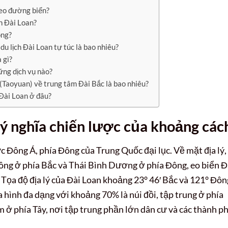
heo đường biển?
ch Đài Loan?
ông?
du lịch Đài Loan tự túc là bao nhiêu?
 gì?
ững dịch vụ nào?
(Taoyuan) về trung tâm Đài Bắc là bao nhiêu?
Đài Loan ở đâu?
và ý nghĩa chiến lược của khoảng các
 Đông Á, phía Đông của Trung Quốc đại lục. Về mặt địa lý,
ng ở phía Bắc và Thái Bình Dương ở phía Đông, eo biển Đ
 Tọa độ địa lý của Đài Loan khoảng 23° 46′ Bắc và 121° Đôn
ịa hình đa dạng với khoảng 70% là núi đồi, tập trung ở phía
ở phía Tây, nơi tập trung phần lớn dân cư và các thành p