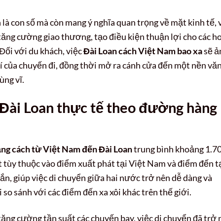
 là con số mà còn mang ý nghĩa quan trọng về mặt kinh tế, 
úp tăng cường giao thương, tạo điều kiện thuận lợi cho các h
 Đối với du khách, việc
Đài Loan cách Việt Nam bao xa
sẽ ả
hí của chuyến đi, đồng thời mở ra cánh cửa đến một nền vă
ùng vĩ.
Đài Loan thực tế theo đường hàng
ng cách từ Việt Nam đến Đài Loan
trung bình khoảng 1.7
t tùy thuộc vào điểm xuất phát tại Việt Nam và điểm đến t
ắn, giúp việc di chuyển giữa hai nước trở nên dễ dàng và
 so sánh với các điểm đến xa xôi khác trên thế giới.
tăng cường tần suất các chuyến bay, việc di chuyển đã trở 