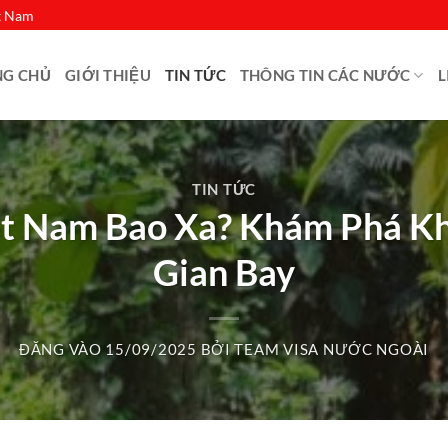
ệt Nam
NG CHỦ
GIỚI THIỆU
TIN TỨC
THÔNG TIN CÁC NƯỚC
L
TIN TỨC
ệt Nam Bao Xa? Khám Phá K
Gian Bay
ĐĂNG VÀO
15/09/2025
BỞI
TEAM VISA NƯỚC NGOÀI