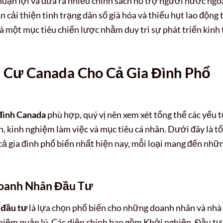
uận lợi và đưa ra nhiều chính sách hỗ trợ người nước ngo
n cải thiện tình trạng dân số già hóa và thiếu hụt lao động 
 là một mục tiêu chiến lược nhằm duy trì sự phát triển kinh 
 Cư Canada Cho Cả Gia Đình Phổ
 đình Canada
phù hợp, quý vị nên xem xét tổng thể các yếu t
n, kinh nghiệm làm việc và mục tiêu cá nhân. Dưới đây là t
 cả gia đình phổ biến nhất hiện nay, mỗi loại mang đến nhữ
Doanh Nhân Đầu Tư
 đầu tư
là lựa chọn phổ biến cho những doanh nhân và nhà
ghiệm quản lý. Các diện chính bao gồm Khởi nghiệp, Đầu tư