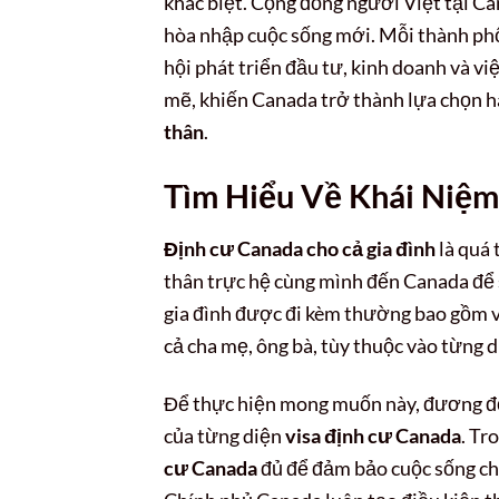
khác biệt. Cộng đồng người Việt tại C
hòa nhập cuộc sống mới. Mỗi thành phố
hội phát triển đầu tư, kinh doanh và v
mẽ, khiến Canada trở thành lựa chọn h
thân
.
Tìm Hiểu Về Khái Niệm
Định cư Canada cho cả gia đình
là quá
thân trực hệ cùng mình đến Canada để si
gia đình được đi kèm thường bao gồm vợ/
cả cha mẹ, ông bà, tùy thuộc vào từng d
Để thực hiện mong muốn này, đương đơ
của từng diện
visa định cư Canada
. Tr
cư Canada
đủ để đảm bảo cuộc sống cho 