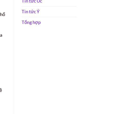
Tin tức Úc
Tin tức Ý
thổ
Tổng hợp
óa
ề