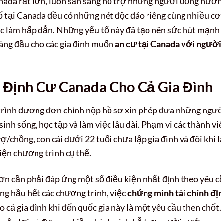
anada rất lớn, luôn sẵn sàng hỗ trợ những người đồng hươ
 tại Canada đều có những nét độc đáo riêng cùng nhiều cơ
iệc làm hấp dẫn. Những yếu tố này đã tạo nên sức hút mạnh
àng đầu cho các gia đình muốn
an cư tại Canada với người
 Định Cư Canada Cho Cả Gia Đình
 trình đương đơn chính nộp hồ sơ xin phép đưa những ngư
nh sống, học tập và làm việc lâu dài. Phạm vi các thành vi
chồng, con cái dưới 22 tuổi chưa lập gia đình và đôi khi l
iện chương trình cụ thể.
n cần phải đáp ứng một số điều kiện nhất định theo yêu c
ong hầu hết các chương trình, việc
chứng minh tài chính đị
cả gia đình khi đến quốc gia này là một yêu cầu then chốt.