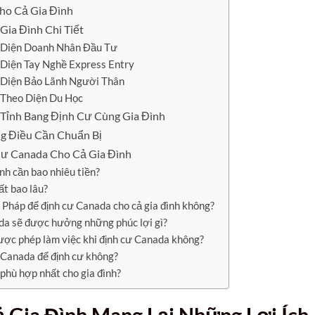
ho Cả Gia Đình
Gia Đình Chi Tiết
a Diện Doanh Nhân Đầu Tư
 Diện Tay Nghề Express Entry
 Diện Bảo Lãnh Người Thân
 Theo Diện Du Học
Tỉnh Bang Định Cư Cùng Gia Đình
g Điều Cần Chuẩn Bị
ư Canada Cho Cả Gia Đình
nh cần bao nhiêu tiền?
t bao lâu?
g Pháp để định cư Canada cho cả gia đình không?
ada sẽ được hưởng những phúc lợi gì?
ợc phép làm việc khi định cư Canada không?
ở Canada để định cư không?
phù hợp nhất cho gia đình?
 Gia Đình Mang Lại Những Lợi Ích