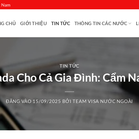
ệt Nam
NG CHỦ
GIỚI THIỆU
TIN TỨC
THÔNG TIN CÁC NƯỚC
L
TIN TỨC
da Cho Cả Gia Đình: Cẩm N
ĐĂNG VÀO
15/09/2025
BỞI
TEAM VISA NƯỚC NGOÀI