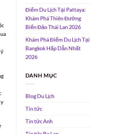
Điểm Du Lịch Tại Pattaya:
Khám Phá Thiên Đường
ộc
Biển Đảo Thái Lan 2026
qua
Khám Phá Điểm Du Lịch Tại
Bangkok Hấp Dẫn Nhất
lý
2026
DANH MỤC
ng
c
Blog Du Lịch
 y
Tin tức
Tin tức Anh
ự
Tin tức Ba Lan