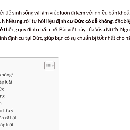
i để sinh sống và làm việc luôn đi kèm với nhiều băn khoă
. Nhiều người tự hỏi liệu
định cư Đức có dễ không
, đặc bi
hệ thống quy định chặt chẽ. Bài viết này của Visa Nước Ngo
rình định cư tại Đức, giúp bạn có sự chuẩn bị tốt nhất cho 
 không?
áp luật
Đức
ống
n
n lưu ý
óp xã hội
háp luật