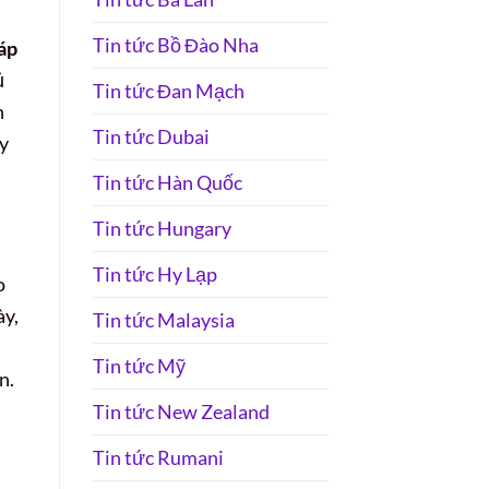
Tin tức Bồ Đào Nha
áp
ủ
Tin tức Đan Mạch
n
Tin tức Dubai
uy
Tin tức Hàn Quốc
Tin tức Hungary
Tin tức Hy Lạp
o
ày,
Tin tức Malaysia
Tin tức Mỹ
n.
Tin tức New Zealand
Tin tức Rumani