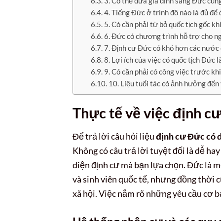
3. Có thể đưa gia đình sang Đức cùng
4. Tiếng Đức ở trình độ nào là đủ để 
5. Có cần phải từ bỏ quốc tịch gốc k
6. Đức có chương trình hỗ trợ cho 
7. Định cư Đức có khó hơn các nước
8. Lợi ích của việc có quốc tịch Đức là
9. Có cần phải có công việc trước kh
10. Liệu tuổi tác có ảnh hưởng đến
Thực tế về việc định c
Để trả lời câu hỏi liệu
định cư Đức có 
Không có câu trả lời tuyệt đối là dễ ha
diện định cư mà bạn lựa chọn. Đức là m
và sinh viên quốc tế, nhưng đồng thời 
xã hội. Việc nắm rõ những yêu cầu cơ bả