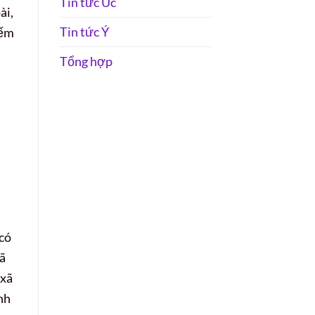
Tin tức Úc
ài,
Tin tức Ý
iếm
Tổng hợp
 có
đã
 xã
nh