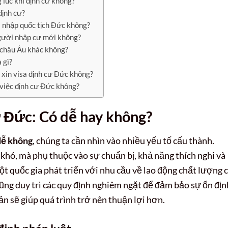
 lúc khi định cư không?
định cư?
hi nhập quốc tịch Đức không?
người nhập cư mới không?
 châu Âu khác không?
 gì?
i xin visa định cư Đức không?
 việc định cư Đức không?
ư Đức: Có dễ hay không?
dễ không
, chúng ta cần nhìn vào nhiều yếu tố cấu thành.
y khó, mà phụ thuộc vào sự chuẩn bị, khả năng thích nghi và
ột quốc gia phát triển với nhu cầu về lao động chất lượng 
cũng duy trì các quy định nghiêm ngặt để đảm bảo sự ổn địn
n sẽ giúp quá trình trở nên thuận lợi hơn.