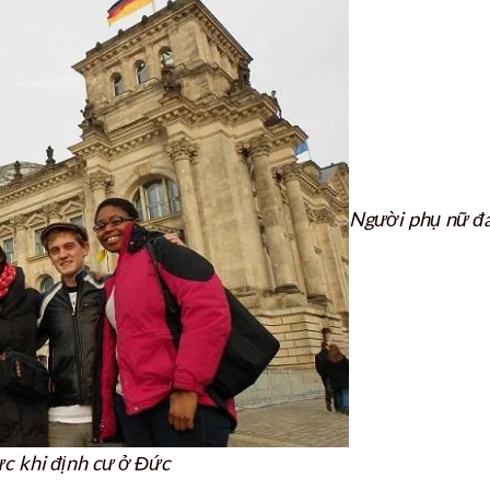
Người phụ nữ đ
ực khi định cư ở Đức