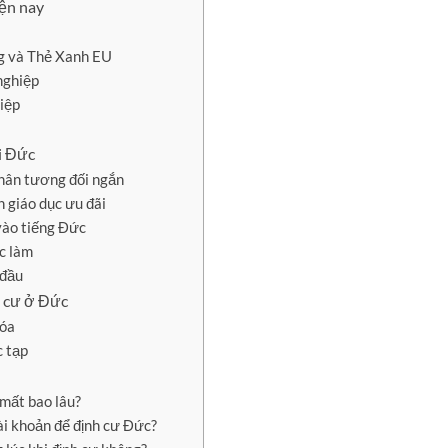
ện nay
ng và Thẻ Xanh EU
 nghiệp
iệp
ại Đức
nhân tương đối ngắn
h giáo dục ưu đãi
vào tiếng Đức
c làm
 đầu
h cư ở Đức
hóa
c tạp
 mất bao lâu?
tài khoản để định cư Đức?