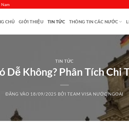
ệt Nam
NG CHỦ
GIỚI THIỆU
TIN TỨC
THÔNG TIN CÁC NƯỚC
L
TIN TỨC
ó Dễ Không? Phân Tích Chi T
ĐĂNG VÀO
18/09/2025
BỞI
TEAM VISA NƯỚC NGOÀI