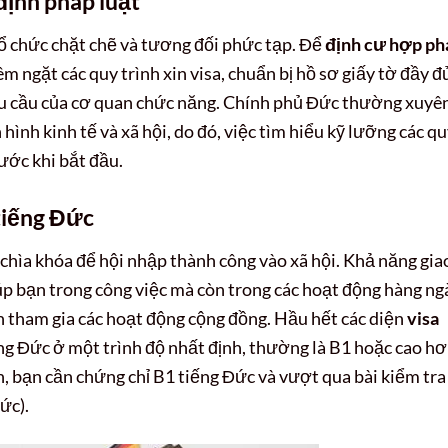
định pháp luật
ổ chức chặt chẽ và tương đối phức tạp. Để
định cư hợp ph
êm ngặt các quy trình xin visa, chuẩn bị hồ sơ giấy tờ đầy đ
yêu cầu của cơ quan chức năng. Chính phủ Đức thường xuyê
 hình kinh tế và xã hội, do đó, việc tìm hiểu kỹ lưỡng các q
ước khi bắt đầu.
tiếng Đức
 chìa khóa để hội nhập thành công vào xã hội. Khả năng gia
úp bạn trong công việc mà còn trong các hoạt động hàng ng
n tham gia các hoạt động cộng đồng. Hầu hết các diện
visa
ng Đức ở một trình độ nhất định, thường là B1 hoặc cao hơ
ễn, bạn cần chứng chỉ B1 tiếng Đức và vượt qua bài kiểm tra
ức).