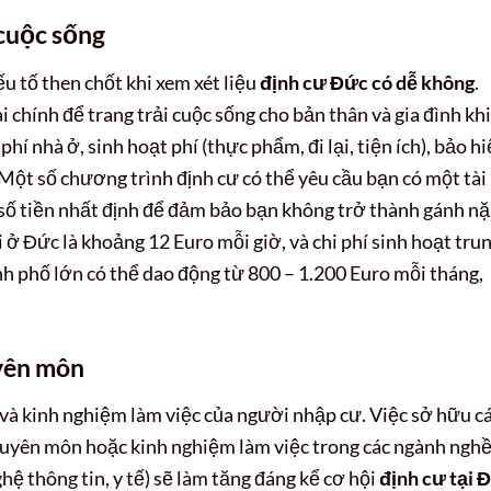
 cuộc sống
u tố then chốt khi xem xét liệu
định cư Đức có dễ không
.
 chính để trang trải cuộc sống cho bản thân và gia đình khi
phí nhà ở, sinh hoạt phí (thực phẩm, đi lại, tiện ích), bảo h
. Một số chương trình định cư có thể yêu cầu bạn có một tài
số tiền nhất định để đảm bảo bạn không trở thành gánh n
i ở Đức là khoảng 12 Euro mỗi giờ, và chi phí sinh hoạt tru
h phố lớn có thể dao động từ 800 – 1.200 Euro mỗi tháng,
yên môn
 và kinh nghiệm làm việc của người nhập cư. Việc sở hữu c
huyên môn hoặc kinh nghiệm làm việc trong các ngành ngh
hệ thông tin, y tế) sẽ làm tăng đáng kể cơ hội
định cư tại 