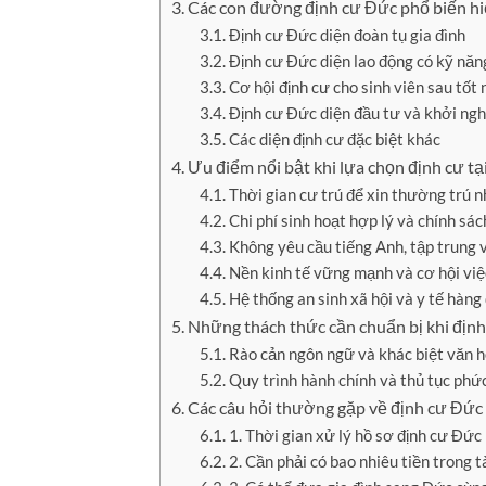
Các con đường định cư Đức phổ biến hi
Định cư Đức diện đoàn tụ gia đình
Định cư Đức diện lao động có kỹ nă
Cơ hội định cư cho sinh viên sau tốt
Định cư Đức diện đầu tư và khởi ngh
Các diện định cư đặc biệt khác
Ưu điểm nổi bật khi lựa chọn định cư t
Thời gian cư trú để xin thường trú 
Chi phí sinh hoạt hợp lý và chính sác
Không yêu cầu tiếng Anh, tập trung 
Nền kinh tế vững mạnh và cơ hội việ
Hệ thống an sinh xã hội và y tế hàng
Những thách thức cần chuẩn bị khi địn
Rào cản ngôn ngữ và khác biệt văn 
Quy trình hành chính và thủ tục phứ
Các câu hỏi thường gặp về định cư Đức
1. Thời gian xử lý hồ sơ định cư Đức
2. Cần phải có bao nhiêu tiền trong 