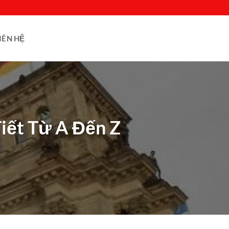
IÊN HỆ
iết Từ A Đến Z