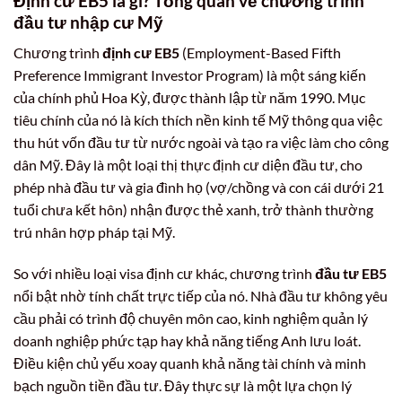
Định cư EB5 là gì? Tổng quan về chương trình
đầu tư nhập cư Mỹ
Chương trình
định cư EB5
(Employment-Based Fifth
Preference Immigrant Investor Program) là một sáng kiến
của chính phủ Hoa Kỳ, được thành lập từ năm 1990. Mục
tiêu chính của nó là kích thích nền kinh tế Mỹ thông qua việc
thu hút vốn đầu tư từ nước ngoài và tạo ra việc làm cho công
dân Mỹ. Đây là một loại thị thực định cư diện đầu tư, cho
phép nhà đầu tư và gia đình họ (vợ/chồng và con cái dưới 21
tuổi chưa kết hôn) nhận được thẻ xanh, trở thành thường
trú nhân hợp pháp tại Mỹ.
So với nhiều loại visa định cư khác, chương trình
đầu tư EB5
nổi bật nhờ tính chất trực tiếp của nó. Nhà đầu tư không yêu
cầu phải có trình độ chuyên môn cao, kinh nghiệm quản lý
doanh nghiệp phức tạp hay khả năng tiếng Anh lưu loát.
Điều kiện chủ yếu xoay quanh khả năng tài chính và minh
bạch nguồn tiền đầu tư. Đây thực sự là một lựa chọn lý