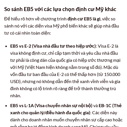
So sánh EB5 với các lựa chọn định cư Mỹ khác
Để hiểu rõ hơn về chương trình
định cư EB5 là gì
, việc so
sánh nó với các diện visa Mỹ phổ biến khác sẽ giúp nhà đầu
tư có cái nhìn toàn diện:
EB5 vs E-2 (Visa nhà đầu tư theo hiệp ước)
: Visa E-2 là
visa không định cư, chỉ cấp tạm thời và yêu cầu nhà đầu
tư phải là công dân của quốc gia có hiệp ước thương mại
với Mỹ (Việt Nam hiện không nằm trong số đó). Mặc dù
vốn đầu tư ban đầu của E-2 có thể thấp hơn (từ 150.000
USD), nhưng nó không dẫn đến thẻ xanh vĩnh viễn và gia
đình không có lộ trình rõ ràng để trở thành thường trú
nhân.
EB5 vs L-1A (Visa chuyển nhân sự nội bộ)
và
EB-1C (Thẻ
xanh cho quản lý/điều hành đa quốc gia)
: Các diện này
dành cho doanh nhân muốn chuyển nhân sự cấp cao hoặc
mở rộng hoạt động kinh doanh sang Mỹ. Chúng yêu cầu