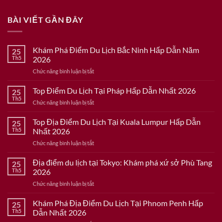
BÀI VIẾT GẦN ĐÂY
Khám Phá Điểm Du Lịch Bắc Ninh Hấp Dẫn Năm
25
Th5
2026
ở
Chức năng bình luận bị tắt
Khám
Phá
Top Điểm Du Lịch Tại Pháp Hấp Dẫn Nhất 2026
25
Điểm
Th5
ở
Chức năng bình luận bị tắt
Du
Top
Lịch
Điểm
Top Địa Điểm Du Lịch Tại Kuala Lumpur Hấp Dẫn
Bắc
25
Du
Th5
Nhất 2026
Ninh
Lịch
Hấp
ở
Chức năng bình luận bị tắt
Tại
Dẫn
Top
Pháp
Năm
Địa
Địa điểm du lịch tại Tokyo: Khám phá xứ sở Phù Tang
Hấp
25
2026
Điểm
Dẫn
Th5
2026
Du
Nhất
ở
Chức năng bình luận bị tắt
Lịch
2026
Địa
Tại
điểm
Khám Phá Địa Điểm Du Lịch Tại Phnom Penh Hấp
Kuala
25
du
Lumpur
Th5
Dẫn Nhất 2026
lịch
Hấp