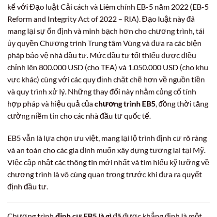
kể với Đạo luật Cải cách và Liêm chính EB-5 năm 2022 (EB-5
Reform and Integrity Act of 2022 – RIA). Đạo luật này đã
mang lại sự ổn định và minh bạch hơn cho chương trình, tái
ủy quyền Chương trình Trung tâm Vùng và đưa ra các biện
pháp bảo vệ nhà đầu tư. Mức đầu tư tối thiểu được điều
chỉnh lên 800.000 USD (cho TEA) và 1.050.000 USD (cho khu
vực khác) cùng với các quy định chặt chẽ hơn về nguồn tiền
và quy trình xử lý. Những thay đổi này nhằm củng cố tính
hợp pháp và hiệu quả của
chương trình EB5
, đồng thời tăng
cường niềm tin cho các nhà đầu tư quốc tế.
EB5 vẫn là lựa chọn ưu việt, mang lại lộ trình định cư rõ ràng
và an toàn cho các gia đình muốn xây dựng tương lai tại Mỹ.
Việc cập nhật các thông tin mới nhất và tìm hiểu kỹ lưỡng về
chương trình là vô cùng quan trọng trước khi đưa ra quyết
định đầu tư.
Chương trình
định cư EB5 là gì
đã được khẳng định là một