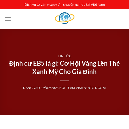
Bỏ
Dịch vụ tư vấn visa uy tín, chuyên nghiệp tại Việt Nam
qua
nội
dung
TIN TỨC
Định cư EB5 là gì: Cơ Hội Vàng Lên Thẻ
Xanh Mỹ Cho Gia Đình
ĐĂNG VÀO
19/09/2025
BỞI
TEAM VISA NƯỚC NGOÀI