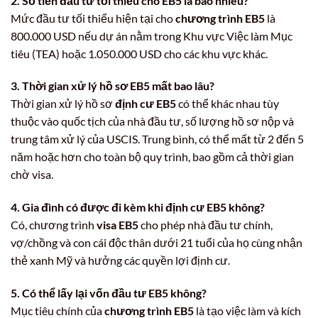
2. Số tiền đầu tư tối thiểu cho EB5 là bao nhiêu?
Mức đầu tư tối thiểu hiện tại cho
chương trình EB5
là
800.000 USD nếu dự án nằm trong Khu vực Việc làm Mục
tiêu (TEA) hoặc 1.050.000 USD cho các khu vực khác.
3. Thời gian xử lý hồ sơ EB5 mất bao lâu?
Thời gian xử lý hồ sơ
định cư EB5
có thể khác nhau tùy
thuộc vào quốc tịch của nhà đầu tư, số lượng hồ sơ nộp và
trung tâm xử lý của USCIS. Trung bình, có thể mất từ 2 đến 5
năm hoặc hơn cho toàn bộ quy trình, bao gồm cả thời gian
chờ visa.
4. Gia đình có được đi kèm khi định cư EB5 không?
Có, chương trình
visa EB5
cho phép nhà đầu tư chính,
vợ/chồng và con cái độc thân dưới 21 tuổi của họ cùng nhận
thẻ xanh Mỹ và hưởng các quyền lợi định cư.
5. Có thể lấy lại vốn đầu tư EB5 không?
Mục tiêu chính của
chương trình EB5
là tạo việc làm và kích