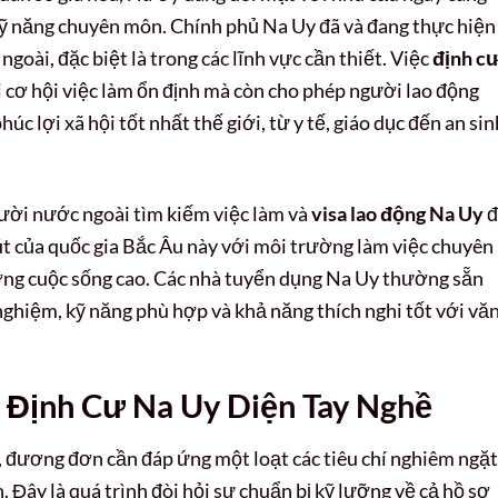
 kỹ năng chuyên môn. Chính phủ Na Uy đã và đang thực hiện
goài, đặc biệt là trong các lĩnh vực cần thiết. Việc
định c
 cơ hội việc làm ổn định mà còn cho phép người lao động
 lợi xã hội tốt nhất thế giới, từ y tế, giáo dục đến an sin
ười nước ngoài tìm kiếm việc làm và
visa lao động Na Uy
đ
út của quốc gia Bắc Âu này với môi trường làm việc chuyên
ợng cuộc sống cao. Các nhà tuyển dụng Na Uy thường sẵn
ghiệm, kỹ năng phù hợp và khả năng thích nghi tốt với vă
ể Định Cư Na Uy Diện Tay Nghề
, đương đơn cần đáp ứng một loạt các tiêu chí nghiêm ngặt
 Đây là quá trình đòi hỏi sự chuẩn bị kỹ lưỡng về cả hồ sơ