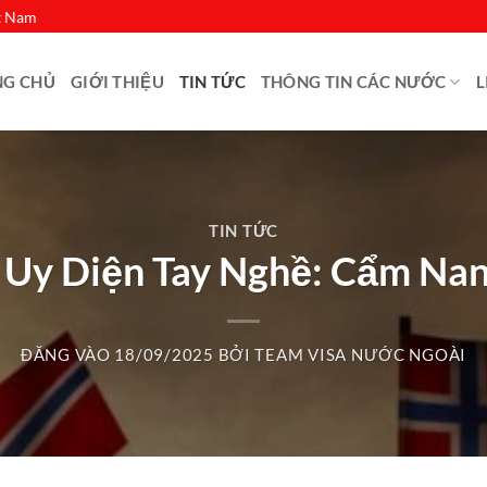
ệt Nam
NG CHỦ
GIỚI THIỆU
TIN TỨC
THÔNG TIN CÁC NƯỚC
L
TIN TỨC
 Uy Diện Tay Nghề: Cẩm Nan
ĐĂNG VÀO
18/09/2025
BỞI
TEAM VISA NƯỚC NGOÀI