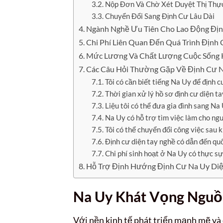
Nộp Đơn Và Chờ Xét Duyệt Thị Thự
Chuyển Đổi Sang Định Cư Lâu Dài
Ngành Nghề Ưu Tiên Cho Lao Động Địn
Chi Phí Liên Quan Đến Quá Trình Định
Mức Lương Và Chất Lượng Cuộc Sống 
Các Câu Hỏi Thường Gặp Về Định Cư N
Tôi có cần biết tiếng Na Uy để định 
Thời gian xử lý hồ sơ định cư diện t
Liệu tôi có thể đưa gia đình sang Na
Na Uy có hỗ trợ tìm việc làm cho ng
Tôi có thể chuyển đổi công việc sau 
Định cư diện tay nghề có dẫn đến qu
Chi phí sinh hoạt ở Na Uy có thực sự
Hỗ Trợ Định Hướng Định Cư Na Uy Diệ
Na Uy Khát Vọng Nguồ
Với nền kinh tế phát triển mạnh mẽ và 