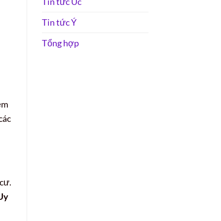
Tin tức Úc
Tin tức Ý
Tổng hợp
iệm
các
cư.
Uy