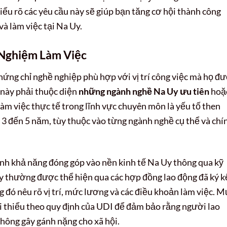
iểu rõ các yêu cầu này sẽ giúp bạn tăng cơ hội thành công
à làm việc tại Na Uy.
 Nghiệm Làm Việc
ứng chỉ nghề nghiệp phù hợp với vị trí công việc mà họ đ
 này phải thuộc diện
những ngành nghề Na Uy ưu tiên
hoặ
làm việc thực tế trong lĩnh vực chuyên môn là yếu tố then
 3 đến 5 năm, tùy thuộc vào từng ngành nghề cụ thể và chí
h khả năng đóng góp vào nền kinh tế Na Uy thông qua kỹ
y thường được thể hiện qua các hợp đồng lao động đã ký k
g đó nêu rõ vị trí, mức lương và các điều khoản làm việc. 
i thiểu theo quy định của UDI để đảm bảo rằng người lao
không gây gánh nặng cho xã hội.