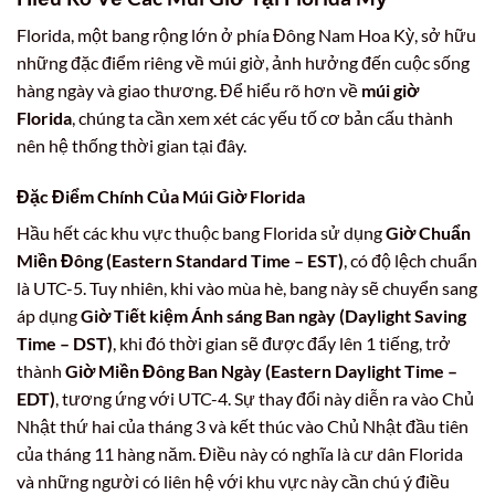
Florida, một bang rộng lớn ở phía Đông Nam Hoa Kỳ, sở hữu
những đặc điểm riêng về múi giờ, ảnh hưởng đến cuộc sống
hàng ngày và giao thương. Để hiểu rõ hơn về
múi giờ
Florida
, chúng ta cần xem xét các yếu tố cơ bản cấu thành
nên hệ thống thời gian tại đây.
Đặc Điểm Chính Của
Múi Giờ Florida
Hầu hết các khu vực thuộc bang Florida sử dụng
Giờ Chuẩn
Miền Đông (Eastern Standard Time – EST)
, có độ lệch chuẩn
là UTC-5. Tuy nhiên, khi vào mùa hè, bang này sẽ chuyển sang
áp dụng
Giờ Tiết kiệm Ánh sáng Ban ngày (Daylight Saving
Time – DST)
, khi đó thời gian sẽ được đẩy lên 1 tiếng, trở
thành
Giờ Miền Đông Ban Ngày (Eastern Daylight Time –
EDT)
, tương ứng với UTC-4. Sự thay đổi này diễn ra vào Chủ
Nhật thứ hai của tháng 3 và kết thúc vào Chủ Nhật đầu tiên
của tháng 11 hàng năm. Điều này có nghĩa là cư dân Florida
và những người có liên hệ với khu vực này cần chú ý điều