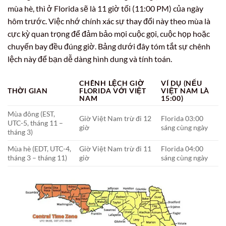
mùa hè, thì ở Florida sẽ là 11 giờ tối (11:00 PM) của ngày
hôm trước. Việc nhớ chính xác sự thay đổi này theo mùa là
cực kỳ quan trọng để đảm bảo mọi cuộc gọi, cuộc họp hoặc
chuyến bay đều đúng giờ. Bảng dưới đây tóm tắt sự chênh
lệch này để bạn dễ dàng hình dung và tính toán.
CHÊNH LỆCH
GIỜ
VÍ DỤ (NẾU
THỜI GIAN
FLORIDA
VỚI VIỆT
VIỆT NAM LÀ
NAM
15:00)
Mùa đông (EST,
Giờ Việt Nam trừ đi 12
Florida 03:00
UTC-5, tháng 11 –
giờ
sáng cùng ngày
tháng 3)
Mùa hè (EDT, UTC-4,
Giờ Việt Nam trừ đi 11
Florida 04:00
tháng 3 – tháng 11)
giờ
sáng cùng ngày