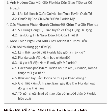
Ảnh Hưởng Của Múi Giờ Florida Đến Giao Tiếp và Kế
Hoạch
Lập Kế Hoạch Cuộc Gọi và Họp Trực Tuyến Quốc Tế
Chuẩn Bị Cho Chuyến Đi Đến Florida Mỹ
Các Phương Pháp Nhanh Chóng Để Kiểm Tra Giờ Florida
Sử Dụng Công Cụ Trực Tuyến và Ứng Dụng Di Động
Tận Dụng Tính Năng Đồng Hồ Của Thiết Bị
Mẹo Thích Nghi Với Múi Giờ Florida Khi Mới Đến
Câu hỏi thường gặp (FAQs)
Làm thế nào để biết Florida bây giờ là mấy giờ?
Florida cách Việt Nam bao nhiêu giờ?
10 giờ tối Việt Nam là mấy giờ ở Florida?
Các thành phố lớn ở Florida như Miami, Orlando, Tampa
thuộc múi giờ nào?
Khu vực Tây Bắc Florida có múi giờ khác không?
Giờ Tiết kiệm Ánh sáng Ban ngày (DST) ở Florida hoạt
động như thế nào?
Tôi nên chuẩn bị gì để giao tiếp với người thân ở Florida
hiệu quả?
Hiểu Rõ Về Các
Múi Giờ Tại Florida Mỹ