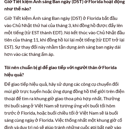
Giờ Tiết kiệm Ánh sáng Ban ngày (DST) ở Florida hoạt động
như thế nào?
Giờ Tiết kiệm Ánh sáng Ban ngày (DST) ở Florida bắt đầu
vào Chủ Nhật thứ hai của tháng 3, khi đồng hồ được đẩy lên
một tiếng (từ EST thành EDT). Nó kết thúc vào Chủ Nhật đầu
tiên của tháng 11, khi đồng hồ lùi lại một tiếng (từ EDT trở lại
EST). Sự thay đổi này nhằm tận dụng ánh sáng ban ngày dài
hơn vào các tháng ấm áp.
Tôi nên chuẩn bị gì để giao tiếp với người thân ở Florida
hiệu quả?
Để giao tiếp hiệu quả, hãy sử dụng các công cụ chuyển đổi
múi giờ trực tuyến hoặc ứng dụng đồng hồ thế giới trên điện
thoại để tìm ra khung giờ giao thoa phù hợp nhất. Thường
thì buổi sáng ở Việt Nam sẽ tương ứng với buổi tối hôm
trước ở Florida, hoặc buổi chiều tối ở Việt Nam sẽ là buổi
sáng cùng ngày ở Florida. Việc thống nhất một khung giờ cố
định và duy trì nó sẽ giúp tránh những cuộc gọi bất ngờ vào