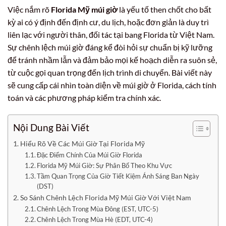
Việc nắm rõ
Florida Mỹ múi giờ
là yếu tố then chốt cho bất
kỳ ai có ý định đến định cư, du lịch, hoặc đơn giản là duy trì
liên lạc với người thân, đối tác tại bang Florida từ Việt Nam.
Sự chênh lệch múi giờ đáng kể đòi hỏi sự chuẩn bị kỹ lưỡng
để tránh nhầm lẫn và đảm bảo mọi kế hoạch diễn ra suôn sẻ,
từ cuộc gọi quan trọng đến lịch trình di chuyển. Bài viết này
sẽ cung cấp cái nhìn toàn diện về múi giờ ở Florida, cách tính
toán và các phương pháp kiểm tra chính xác.
Nội Dung Bài Viết
Hiểu Rõ Về Các Múi Giờ Tại Florida Mỹ
Đặc Điểm Chính Của Múi Giờ Florida
Florida Mỹ Múi Giờ: Sự Phân Bố Theo Khu Vực
Tầm Quan Trọng Của Giờ Tiết Kiệm Ánh Sáng Ban Ngày
(DST)
So Sánh Chênh Lệch Florida Mỹ Múi Giờ Với Việt Nam
Chênh Lệch Trong Mùa Đông (EST, UTC-5)
Chênh Lệch Trong Mùa Hè (EDT, UTC-4)