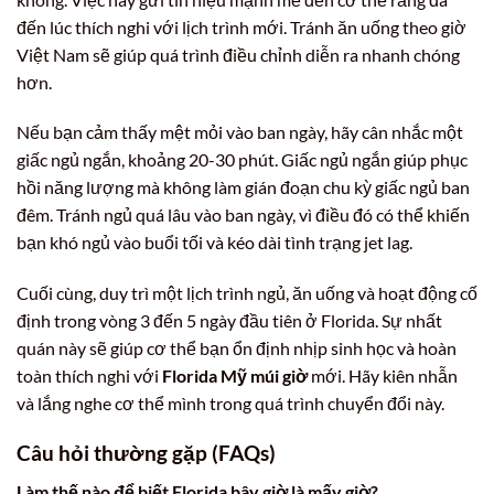
đến lúc thích nghi với lịch trình mới. Tránh ăn uống theo giờ
Việt Nam sẽ giúp quá trình điều chỉnh diễn ra nhanh chóng
hơn.
Nếu bạn cảm thấy mệt mỏi vào ban ngày, hãy cân nhắc một
giấc ngủ ngắn, khoảng 20-30 phút. Giấc ngủ ngắn giúp phục
hồi năng lượng mà không làm gián đoạn chu kỳ giấc ngủ ban
đêm. Tránh ngủ quá lâu vào ban ngày, vì điều đó có thể khiến
bạn khó ngủ vào buổi tối và kéo dài tình trạng jet lag.
Cuối cùng, duy trì một lịch trình ngủ, ăn uống và hoạt động cố
định trong vòng 3 đến 5 ngày đầu tiên ở Florida. Sự nhất
quán này sẽ giúp cơ thể bạn ổn định nhịp sinh học và hoàn
toàn thích nghi với
Florida Mỹ múi giờ
mới. Hãy kiên nhẫn
và lắng nghe cơ thể mình trong quá trình chuyển đổi này.
Câu hỏi thường gặp (FAQs)
Làm thế nào để biết
Florida bây giờ là mấy giờ
?