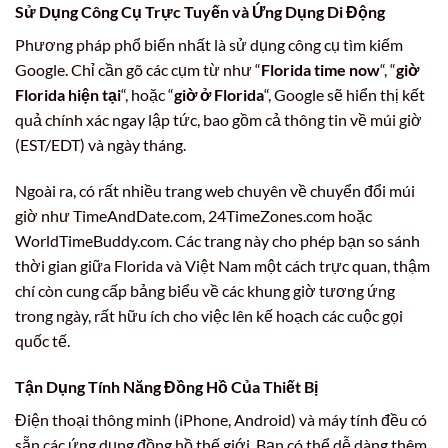
Sử Dụng Công Cụ Trực Tuyến và Ứng Dụng Di Động
Phương pháp phổ biến nhất là sử dụng công cụ tìm kiếm
Google. Chỉ cần gõ các cụm từ như “
Florida time now
“, “
giờ
Florida hiện tại
“, hoặc “
giờ ở Florida
“, Google sẽ hiển thị kết
quả chính xác ngay lập tức, bao gồm cả thông tin về múi giờ
(EST/EDT) và ngày tháng.
Ngoài ra, có rất nhiều trang web chuyên về chuyển đổi múi
giờ như TimeAndDate.com, 24TimeZones.com hoặc
WorldTimeBuddy.com. Các trang này cho phép bạn so sánh
thời gian giữa Florida và Việt Nam một cách trực quan, thậm
chí còn cung cấp bảng biểu về các khung giờ tương ứng
trong ngày, rất hữu ích cho việc lên kế hoạch các cuộc gọi
quốc tế.
Tận Dụng Tính Năng Đồng Hồ Của Thiết Bị
Điện thoại thông minh (iPhone, Android) và máy tính đều có
sẵn các ứng dụng đồng hồ thế giới. Bạn có thể dễ dàng thêm