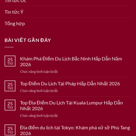
Tin tức Úc
Tin tức Ý
Tổng hợp
BÀI VIẾT GẦN ĐÂY
Khám Phá Điểm Du Lịch Bắc Ninh Hấp Dẫn Năm
25
Th5
2026
ở
Chức năng bình luận bị tắt
Khám
Phá
Top Điểm Du Lịch Tại Pháp Hấp Dẫn Nhất 2026
25
Điểm
Th5
ở
Chức năng bình luận bị tắt
Du
Top
Lịch
Điểm
Top Địa Điểm Du Lịch Tại Kuala Lumpur Hấp Dẫn
Bắc
25
Du
Th5
Nhất 2026
Ninh
Lịch
Hấp
ở
Chức năng bình luận bị tắt
Tại
Dẫn
Top
Pháp
Năm
Địa
Địa điểm du lịch tại Tokyo: Khám phá xứ sở Phù Tang
Hấp
25
2026
Điểm
Dẫn
Th5
2026
Du