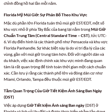
chỉnh đồng hồ hai lần mỗi năm.
Florida Mỹ Múi Giờ
: Sự Phân Bố Theo Khu Vực
Mặc dù phần lớn Florida tuân thủ múi giờ EST/EDT, một số
khu vực nhỏ ở phía Tây Bắc của bang lại nằm trong
Múi Giờ
Chuẩn Trung Tâm (Central Standard Time – CST)
, tức UTC-
6. Ví dụ điển hình là các thành phố như Pensacola và khu vực
Florida Panhandle. Sự khác biệt này là do vị trí địa lý của các
vùng, gần với múi giờ trung tâm hơn. Đối với người dân và
du khách, việc xác định chính xác khu vực mình đang quan
tâm là rất quan trọng để tính toán thời gian một cách chuẩn
xác. Cần lưu ý rằng các thành phố lớn và đông dân cư như
Miami, Orlando, Tampa đều thuộc múi giờ EST/EDT.
Tầm Quan Trọng Của Giờ Tiết Kiệm Ánh Sáng Ban Ngày
(DST)
Việc áp dụng
Giờ Tiết kiệm Ánh sáng Ban ngày
(DST) ở
Florida có lịch sử lâu đời và được thực hiện nhằm tận dụng