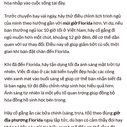
hòa nhập vào cuộc sống tại đây.
Trước chuyến bay vài ngày, hãy thử điều chỉnh lịch trình ngủ
của mình theo hướng gần với
múi giờ Florida
hơn. Ví dụ, nếu
bạn thường ngủ lúc 10 giờ tối ở Việt Nam, hãy cố gắng đi
ngủ muộn hơn một chút, khoảng 12 giờ đêm, để cơ thể dần
quen với sự thay đổi. Điều này sẽ giúp giảm bớt cú sốc thời
gian khi bạn đặt chân đến Florida.
Khi đã đến Florida, hãy tận dụng tối đa ánh sáng mặt trời tự
nhiên. Việc đi dạo ở các bãi biển tuyệt đẹp hoặc các công
viên xanh mát vào buổi sáng sẽ giúp cơ thể bạn nhận biết đã
là ban ngày, từ đó điều chỉnh nhịp sinh học hiệu quả hơn.
Ánh sáng tự nhiên là một yếu tố quan trọng giúp đồng bộ
hóa đồng hồ sinh học bên trong.
Hãy cố gắng ăn các bữa chính (sáng, trưa, tối) theo đúng
giờ
địa phương Florida
ngay lập tức, dù bạn có cảm thấy đói hay
không. Việc này gửi tín hiệu mạnh mẽ đến cơ thể rằng đã