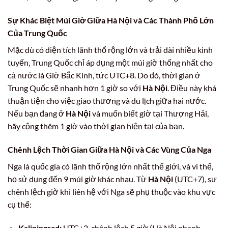
Sự Khác Biệt Múi Giờ Giữa Hà Nội và Các Thành Phố Lớn
Của Trung Quốc
Mặc dù có diện tích lãnh thổ rộng lớn và trải dài nhiều kinh
tuyến, Trung Quốc chỉ áp dụng một múi giờ thống nhất cho
cả nước là Giờ Bắc Kinh, tức UTC+8. Do đó, thời gian ở
Trung Quốc sẽ nhanh hơn 1 giờ so với
Hà Nội
. Điều này khá
thuận tiện cho việc giao thương và du lịch giữa hai nước.
Nếu bạn đang ở
Hà Nội
và muốn biết giờ tại Thượng Hải,
hãy cộng thêm 1 giờ vào thời gian hiện tại của bạn.
Chênh Lệch Thời Gian Giữa Hà Nội và Các Vùng Của Nga
Nga là quốc gia có lãnh thổ rộng lớn nhất thế giới, và vì thế,
họ sử dụng đến 9 múi giờ khác nhau. Từ
Hà Nội
(UTC+7), sự
chênh lệch giờ khi liên hệ với Nga sẽ phụ thuộc vào khu vực
cụ thể:
Kaliningrad:
UTC+2, chênh lệch 5 giờ (Hà Nội nhanh