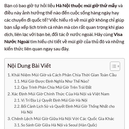
Bạn có bao giờ tự hỏi liệu
Hà Nội thuộc múi giờ thứ mấy
và
điều này ảnh hưởng thế nào đến cuộc sống hàng ngày hay
các chuyến đi quốc tế? Việc hiểu rõ về múi giờ không chỉ giúp
bạn sắp xếp lịch trình cá nhân mà còn rất quan trọng khi giao
dịch, liên lạc với bạn bè, đối tác ở nước ngoài. Hãy cùng
Visa
Nước Ngoài
tìm hiểu chi tiết về múi giờ của thủ đô và những
kiến thức liên quan ngay sau đây.
Nội Dung Bài Viết
Khái Niệm Múi Giờ và Cách Phân Chia Thời Gian Toàn Cầu
Múi Giờ Được Định Nghĩa Như Thế Nào?
Quy Trình Phân Chia Múi Giờ Trên Trái Đất
Xác Định Múi Giờ Chính Thức Của Hà Nội và Việt Nam
Vị Trí Địa Lý Quyết Định Múi Giờ Hà Nội
Bối Cảnh Lịch Sử và Quyết Định Múi Giờ Thống Nhất cho
Hà Nội
Chênh Lệch Múi Giờ Giữa Hà Nội Với Các Quốc Gia Khác
So Sánh Giờ Giữa Hà Nội và Seoul (Hàn Quốc)