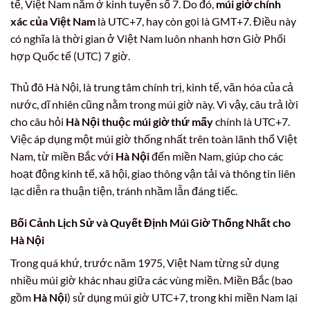
tế, Việt Nam nằm ở kinh tuyến số 7. Do đó,
múi giờ chính
xác của Việt Nam
là UTC+7, hay còn gọi là GMT+7. Điều này
có nghĩa là thời gian ở Việt Nam luôn nhanh hơn Giờ Phối
hợp Quốc tế (UTC) 7 giờ.
Thủ đô Hà Nội, là trung tâm chính trị, kinh tế, văn hóa của cả
nước, dĩ nhiên cũng nằm trong múi giờ này. Vì vậy, câu trả lời
cho câu hỏi
Hà Nội thuộc múi giờ thứ mấy
chính là UTC+7.
Việc áp dụng một múi giờ thống nhất trên toàn lãnh thổ Việt
Nam, từ miền Bắc với
Hà Nội
đến miền Nam, giúp cho các
hoạt động kinh tế, xã hội, giao thông vận tải và thông tin liên
lạc diễn ra thuận tiện, tránh nhầm lẫn đáng tiếc.
Bối Cảnh Lịch Sử và Quyết Định Múi Giờ Thống Nhất cho
Hà Nội
Trong quá khứ, trước năm 1975, Việt Nam từng sử dụng
nhiều múi giờ khác nhau giữa các vùng miền. Miền Bắc (bao
gồm
Hà Nội
) sử dụng múi giờ UTC+7, trong khi miền Nam lại