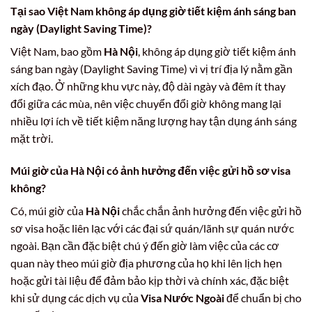
Tại sao Việt Nam không áp dụng giờ tiết kiệm ánh sáng ban
ngày (Daylight Saving Time)?
Việt Nam, bao gồm
Hà Nội
, không áp dụng giờ tiết kiệm ánh
sáng ban ngày (Daylight Saving Time) vì vị trí địa lý nằm gần
xích đạo. Ở những khu vực này, độ dài ngày và đêm ít thay
đổi giữa các mùa, nên việc chuyển đổi giờ không mang lại
nhiều lợi ích về tiết kiệm năng lượng hay tận dụng ánh sáng
mặt trời.
Múi giờ của Hà Nội có ảnh hưởng đến việc gửi hồ sơ visa
không?
Có, múi giờ của
Hà Nội
chắc chắn ảnh hưởng đến việc gửi hồ
sơ visa hoặc liên lạc với các đại sứ quán/lãnh sự quán nước
ngoài. Bạn cần đặc biệt chú ý đến giờ làm việc của các cơ
quan này theo múi giờ địa phương của họ khi lên lịch hẹn
hoặc gửi tài liệu để đảm bảo kịp thời và chính xác, đặc biệt
khi sử dụng các dịch vụ của
Visa Nước Ngoài
để chuẩn bị cho