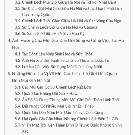
Chênh Lệch Múi Giờ Giữa Hà Nội và Tokyo (Nhật Bản)
Sự Khác Biệt Múi Giờ Giữa Hà Nội và Các Thành Phố Lớn
Của Trung Quốc
Chênh Lệch Thời Gian Giữa Hà Nội và Các Vùng Của Nga
Sự Chênh Lệch Giờ Giữa Hà Nội và Canada
So Sánh Giờ Giữa Hà Nội và Hoa Kỳ
Ảnh Hưởng Của Múi Giờ Đến Đời Sống và Công Việc Tại Hà
Nội
Tác Động Lên Nhịp Sinh Học và Sức Khỏe
Ảnh Hưởng Đến Kinh Tế và Giao Thương Quốc Tế
Lợi Ích Của Việc Sử Dụng Múi Giờ Thống Nhất
Những Điều Thú Vị Về Múi Giờ Trên Thế Giới Liên Quan
Đến Múi Giờ Hà Nội
Các Múi Giờ Có Sự Chênh Lệch Rất Lớn
Quần Đảo Không Đổi Giờ – Hawaii
Ấn Độ Sử Dụng Chung Một Múi Giờ Trên Toàn Lãnh Thổ
Đất Nước Có Nhiều Múi Giờ Nhất – Pháp
Quốc Gia Đón Năm Mới Đầu Tiên và Cuối Cùng
Hai Quốc Gia Gần Nhau Nhưng Chênh Lệch Đến 24 Giờ
Vị Trí Mặt Trời Lên Thiên Đỉnh Ở Trung Quốc Không Chính
Xác