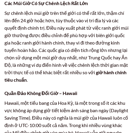
Các Múi Giờ Có Sự Chênh Lệch Rất Lớn
Sự chênh lệch múi giờ trên thế giới có thể rất lớn, thậm chí
lên đến 24 giờ hoặc hơn, tùy thuộc vào vị trí địa lý và các
quyết định chính trị. Điều này xuất phát từ việc ranh giới múi
giờ thường được điều chỉnh để phù hợp với biên giới quốc
gia hoặc ranh giới hành chính, thay vì đi theo đường kinh
tuyến hoàn hảo. Các quốc gia có diện tích rộng lớn nhưng lại
chọn sử dụng một múi giờ duy nhất, như Trung Quốc hay Ấn
Độ, là những ví dụ điển hình về việc chênh lệch thời gian mặt
trời thực tế có thể khác biệt rất nhiều so với
giờ hành chính
tiêu chuẩn
.
Quần Đảo Không Đổi Giờ – Hawaii
Hawaii, một tiểu bang của Hoa Kỳ, là một trong số ít các khu
vực không áp dụng giờ tiết kiệm ánh sáng ban ngày (Daylight
Saving Time). Điều này có nghĩa là múi giờ của Hawaii luôn cố
định ở UTC-10:00 suốt cả năm. Trong khi nhiều vùng khác
của Mỹ điều chỉnh giờ vào mùa hè, Hawaii vẫn giữ nguyên,