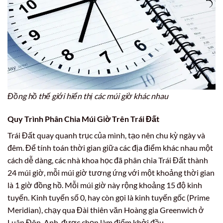
Đồng hồ thế giới hiển thị các múi giờ khác nhau
Quy Trình Phân Chia Múi Giờ Trên Trái Đất
Trái Đất quay quanh trục của mình, tạo nên chu kỳ ngày và
đêm. Để tính toán thời gian giữa các địa điểm khác nhau một
cách dễ dàng, các nhà khoa học đã phân chia Trái Đất thành
24 múi giờ, mỗi múi giờ tương ứng với một khoảng thời gian
là 1 giờ đồng hồ. Mỗi múi giờ này rộng khoảng 15 độ kinh
tuyến. Kinh tuyến số 0, hay còn gọi là kinh tuyến gốc (Prime
Meridian), chạy qua Đài thiên văn Hoàng gia Greenwich ở
Luân Đôn, Anh, được chọn làm điểm khởi đầu.