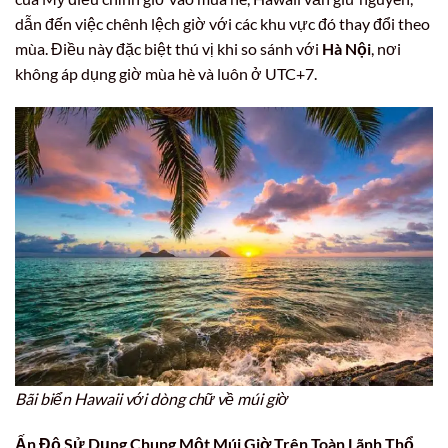
dẫn đến việc chênh lệch giờ với các khu vực đó thay đổi theo
mùa. Điều này đặc biệt thú vị khi so sánh với
Hà Nội
, nơi
không áp dụng giờ mùa hè và luôn ở UTC+7.
Bãi biển Hawaii với dòng chữ về múi giờ
Ấn Độ Sử Dụng Chung Một Múi Giờ Trên Toàn Lãnh Thổ