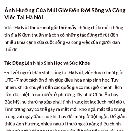
Ảnh Hưởng Của Múi Giờ Đến Đời Sống và Công
Việc Tại Hà Nội
Việc
Hà Nội thuộc múi giờ thứ mấy
không chỉ là một thông
tin địa lý đơn thuần mà còn có những tác động rõ rệt đến
nhiều khía cạnh của cuộc sống và công việc của người dân
thủ đô.
Tác Động Lên Nhịp Sinh Học và Sức Khỏe
Đối với người dân sinh sống tại
Hà Nội
, việc duy trì múi giờ
UTC+7 một cách ổn định giúp điều hòa nhịp sinh học. Tuy
nhiên, khi di chuyển đến các quốc gia có múi giờ chênh lệch
lớn, đặc biệt là các nước ở phương Tây như Châu Âu hay
Bắc Mỹ, họ thường gặp phải tình trạng jet lag (lệch múi giờ).
Tình trạng này có thể gây ra mệt mỏi, khó ngủ, mất tập trung
trong vài ngày đầu sau khi thay đổi múi giờ đột ngột. Để giảm
thiểu ảnh hưởng, nhiều người thường cố gắng điều chỉnh
lịch ngủ nghỉ vài ngày trước chuyến đi hoặc tiếp xúc với ánh