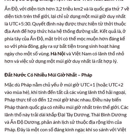
Ấn Độ, với diện tích hơn 3,2 triệu km2 và là quốc gia thứ 7 về
diện tích trên thế giới, lại chỉ sử dụng một múi giờ duy nhất
là UTC+5:30. Quyết định này được thực hiện từ thời thuộc
địa Anh để hợp thức hóa hệ thống đường sắt. Kết quả là, ở
phía tây của Ấn Độ, mặt trời có thể mọc muộn hơn đáng kể
so với phía đông, gây ra sự bất tiện trong sinh hoạt hàng
ngày cho một số vùng.
Hà Nội
và Việt Nam có lãnh thổ nhỏ
hơn và việc sử dụng một múi giờ duy nhất là rất hợp lý.
Đất Nước Có Nhiều Múi Giờ Nhất – Pháp
Mặc dù Pháp nằm chủ yếu ở múi giờ UTC+1 (hoặc UTC+2
vào mùa hè), khi tính đến tất cả các vùng lãnh thổ hải ngoại,
Pháp thực tế có đến 12 múi giờ khác nhau. Điều này biến
Pháp thành quốc gia có nhiều múi giờ nhất trên thế giới. Các
lãnh thổ này trải dài khắp Đại Tây Dương, Thái Bình Dương
và Ấn Độ Dương, phản ánh lịch sử thuộc địa rộng lớn của
Pháp. Đây là một con số đáng kinh ngạc khi so sánh với Việt