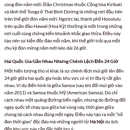
cùng đón năm mới. Đảo Christmas thuộc Cộng hòa Kiribati
và lãnh thổ Tonga ở Thái Bình Dương là những nơi đầu tiên
trên thế giới đón năm mới. Ngược lại, thành phố Honolulu
trên quần đảo Hawaii (Hoa Kỳ) thường là một trong những
nơi cuối cùng chứng kiến khoảnh khắc giao thừa. Điều này
tạo nên sự kiện độc đáo mỗi năm, khi thế giới trải qua một
chu kỳ đón mừng năm mới kéo dài 26 giờ.
Hai Quốc Gia Gần Nhau Nhưng Chênh Lệch Đến 24 Giờ
Một hiện tượng thú vị khác là sự chênh lệch múi giờ lên đến
24 giờ giữa hai quốc gia hoặc khu vực có vị trí địa lý rất gần
nhau. Ví dụ điển hình là giữa Samoa (sau khi đổi múi giờ vào
năm 2011) và Samoa thuộc Mỹ (American Samoa). Dù chỉ
cách nhau một quãng đường biển ngắn, nhưng do đường đổi
ngày quốc tế chạy qua giữa hai vùng này, thời gian giữa
chúng lại cách nhau đúng một ngày. Điều này tạo ra một “hố
đen thời gian” độc đáo mà những người từ
Hà Nội
du lịch
đến khu vực này cần đặc biệt lưu ý.