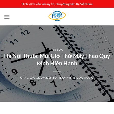
Bỏ
Dịch vụ tư vấn visa uy tín, chuyên nghiệp tại Việt Nam
qua
nội
dung
TIN TỨC
Hà Nội Thuộc Múi Giờ Thứ Mấy Theo Quy
Định Hiện Hành
ĐĂNG VÀO
18/09/2025
BỞI
TEAM VISA NƯỚC NGOÀI