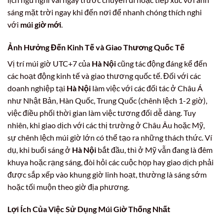
sáng mặt trời ngay khi đến nơi để nhanh chóng thích nghi
với
múi giờ mới
.
Ảnh Hưởng Đến Kinh Tế và Giao Thương Quốc Tế
Vị trí múi giờ UTC+7 của
Hà Nội
cũng tác động đáng kể đến
các hoạt động kinh tế và giao thương quốc tế. Đối với các
doanh nghiệp tại
Hà Nội
làm việc với các đối tác ở Châu Á
như Nhật Bản, Hàn Quốc, Trung Quốc (chênh lệch 1-2 giờ),
việc điều phối thời gian làm việc tương đối dễ dàng. Tuy
nhiên, khi giao dịch với các thị trường ở Châu Âu hoặc Mỹ,
sự chênh lệch múi giờ lớn có thể tạo ra những thách thức. Ví
dụ, khi buổi sáng ở
Hà Nội
bắt đầu, thì ở Mỹ vẫn đang là đêm
khuya hoặc rạng sáng, đòi hỏi các cuộc họp hay giao dịch phải
được sắp xếp vào khung giờ linh hoạt, thường là sáng sớm
hoặc tối muộn theo giờ địa phương.
Lợi Ích Của Việc Sử Dụng Múi Giờ Thống Nhất