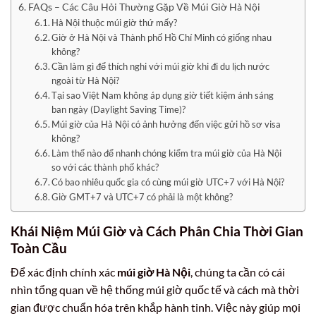
FAQs – Các Câu Hỏi Thường Gặp Về Múi Giờ Hà Nội
Hà Nội thuộc múi giờ thứ mấy?
Giờ ở Hà Nội và Thành phố Hồ Chí Minh có giống nhau
không?
Cần làm gì để thích nghi với múi giờ khi đi du lịch nước
ngoài từ Hà Nội?
Tại sao Việt Nam không áp dụng giờ tiết kiệm ánh sáng
ban ngày (Daylight Saving Time)?
Múi giờ của Hà Nội có ảnh hưởng đến việc gửi hồ sơ visa
không?
Làm thế nào để nhanh chóng kiểm tra múi giờ của Hà Nội
so với các thành phố khác?
Có bao nhiêu quốc gia có cùng múi giờ UTC+7 với Hà Nội?
Giờ GMT+7 và UTC+7 có phải là một không?
Khái Niệm Múi Giờ và Cách Phân Chia Thời Gian
Toàn Cầu
Để xác định chính xác
múi giờ Hà Nội
, chúng ta cần có cái
nhìn tổng quan về hệ thống múi giờ quốc tế và cách mà thời
gian được chuẩn hóa trên khắp hành tinh. Việc này giúp mọi