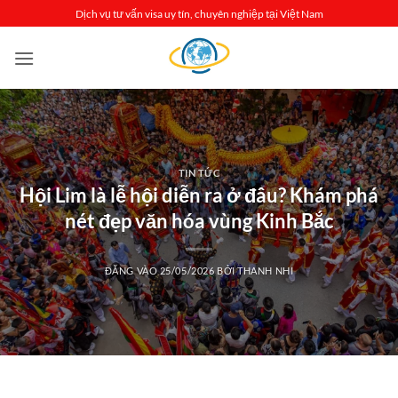
Bỏ
Dịch vụ tư vấn visa uy tín, chuyên nghiệp tại Việt Nam
qua
nội
dung
TIN TỨC
Hội Lim là lễ hội diễn ra ở đâu? Khám phá
nét đẹp văn hóa vùng Kinh Bắc
ĐĂNG VÀO
25/05/2026
BỞI
THANH NHI