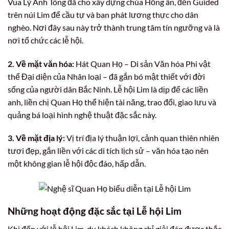
Vua Lý Anh Tông đã cho xây dựng chùa Hồng ân, đền Guided
trên núi Lim để cầu tự và ban phát lương thực cho dân
nghèo. Nơi đây sau này trở thành trung tâm tín ngưỡng và là
nơi tổ chức các lễ hội.
2. Về mặt văn hóa:
Hát Quan Họ – Di sản Văn hóa Phi vật
thể Đại diện của Nhân loại – đã gắn bó mật thiết với đời
sống của người dân Bắc Ninh. Lễ hội Lim là dịp để các liền
anh, liền chị Quan Họ thể hiện tài năng, trao đổi, giao lưu và
quảng bá loại hình nghệ thuật đặc sắc này.
3. Về mặt địa lý:
Vị trí địa lý thuận lợi, cảnh quan thiên nhiên
tươi đẹp, gắn liền với các di tích lịch sử – văn hóa tạo nên
một không gian lễ hội độc đáo, hấp dẫn.
Những hoạt động đặc sắc tại Lễ hội Lim
Khi đến với lễ hội Lim, du khách không chỉ giải đáp được thắc