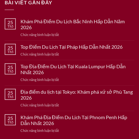
BÀI VIẾT GẦN ĐÂY
Khám Phá Điểm Du Lịch Bắc Ninh Hấp Dẫn Năm
25
Th5
2026
ở
Chức năng bình luận bị tắt
Khám
Phá
Top Điểm Du Lịch Tại Pháp Hấp Dẫn Nhất 2026
25
Điểm
Th5
ở
Chức năng bình luận bị tắt
Du
Top
Lịch
Điểm
Top Địa Điểm Du Lịch Tại Kuala Lumpur Hấp Dẫn
Bắc
25
Du
Th5
Nhất 2026
Ninh
Lịch
Hấp
ở
Chức năng bình luận bị tắt
Tại
Dẫn
Top
Pháp
Năm
Địa
Địa điểm du lịch tại Tokyo: Khám phá xứ sở Phù Tang
Hấp
25
2026
Điểm
Dẫn
Th5
2026
Du
Nhất
ở
Chức năng bình luận bị tắt
Lịch
2026
Địa
Tại
điểm
Khám Phá Địa Điểm Du Lịch Tại Phnom Penh Hấp
Kuala
25
du
Lumpur
Th5
Dẫn Nhất 2026
lịch
Hấp
ở
Chức năng bình luận bị tắt
tại
Dẫn
Khám
Tokyo:
Nhất