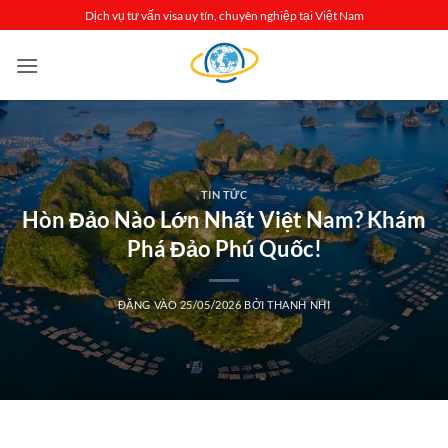
Bỏ
Dịch vụ tư vấn visa uy tín, chuyên nghiệp tại Việt Nam
qua
nội
dung
TIN TỨC
Hòn Đảo Nào Lớn Nhất Việt Nam? Khám
Phá Đảo Phú Quốc!
ĐĂNG VÀO
25/05/2026
BỞI
THANH NHI