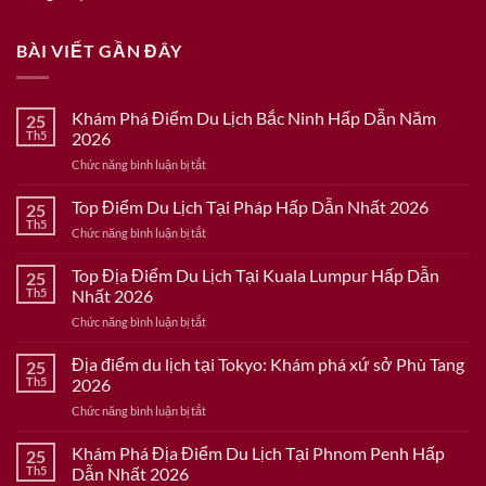
BÀI VIẾT GẦN ĐÂY
Khám Phá Điểm Du Lịch Bắc Ninh Hấp Dẫn Năm
25
Th5
2026
ở
Chức năng bình luận bị tắt
Khám
Phá
Top Điểm Du Lịch Tại Pháp Hấp Dẫn Nhất 2026
25
Điểm
Th5
ở
Chức năng bình luận bị tắt
Du
Top
Lịch
Điểm
Top Địa Điểm Du Lịch Tại Kuala Lumpur Hấp Dẫn
Bắc
25
Du
Th5
Nhất 2026
Ninh
Lịch
Hấp
ở
Chức năng bình luận bị tắt
Tại
Dẫn
Top
Pháp
Năm
Địa
Địa điểm du lịch tại Tokyo: Khám phá xứ sở Phù Tang
Hấp
25
2026
Điểm
Dẫn
Th5
2026
Du
Nhất
ở
Chức năng bình luận bị tắt
Lịch
2026
Địa
Tại
điểm
Khám Phá Địa Điểm Du Lịch Tại Phnom Penh Hấp
Kuala
25
du
Lumpur
Th5
Dẫn Nhất 2026
lịch