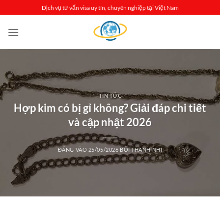
Bỏ
Dịch vụ tư vấn visa uy tín, chuyên nghiệp tại Việt Nam
qua
nội
dung
TIN TỨC
Hợp kim có bị gỉ không? Giải đáp chi tiết
và cập nhật 2026
ĐĂNG VÀO
25/05/2026
BỞI
THANH NHI