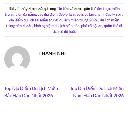
Bài viết này được đăng trong
Tin tức
và được gắn thẻ
ẩm thực miền
trung
,
biển đà nẵng
,
các địa điểm đẹp ở lạng sơn
,
cù lao chàm
,
đảo lý sơn
,
địa điểm du lịch tại miền trung
,
du lịch miền trung 2026
,
du lịch miền
trung nên đi đâu
,
kinh nghiệm du lịch biên hòa
,
phố cổ hội an
,
quần thể di
tích cố đô huế
.
THANH NHI
Top Địa Điểm Du Lịch Miền
Top Địa Điểm Du Lịch Miền
Bắc Hấp Dẫn Nhất 2026
Nam Hấp Dẫn Nhất 2026