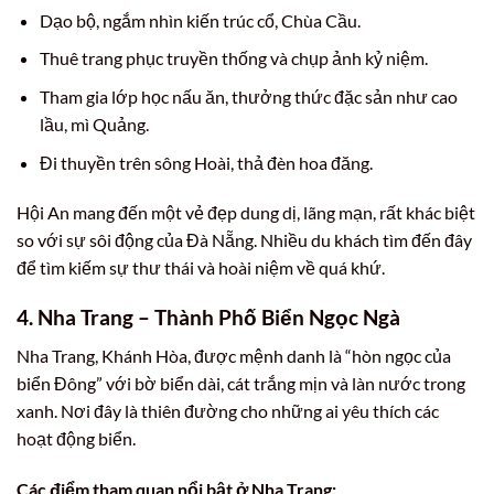
Dạo bộ, ngắm nhìn kiến trúc cổ, Chùa Cầu.
Thuê trang phục truyền thống và chụp ảnh kỷ niệm.
Tham gia lớp học nấu ăn, thưởng thức đặc sản như cao
lầu, mì Quảng.
Đi thuyền trên sông Hoài, thả đèn hoa đăng.
Hội An mang đến một vẻ đẹp dung dị, lãng mạn, rất khác biệt
so với sự sôi động của Đà Nẵng. Nhiều du khách tìm đến đây
để tìm kiếm sự thư thái và hoài niệm về quá khứ.
4. Nha Trang – Thành Phố Biển Ngọc Ngà
Nha Trang, Khánh Hòa, được mệnh danh là “hòn ngọc của
biển Đông” với bờ biển dài, cát trắng mịn và làn nước trong
xanh. Nơi đây là thiên đường cho những ai yêu thích các
hoạt động biển.
Các điểm tham quan nổi bật ở Nha Trang: