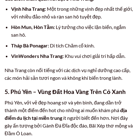
Vịnh Nha Trang:
Một trong những vịnh đẹp nhất thế giới,
với nhiều đảo nhỏ và rạn san hô tuyệt đẹp.
Hòn Mun, Hòn Tằm:
Lý tưởng cho việc lặn biển, ngắm
san hô.
Tháp Bà Ponagar:
Di tích Chăm cổ kính.
VinWonders Nha Trang:
Khu vui chơi giải trí hấp dẫn.
Nha Trang còn nổi tiếng với các dịch vụ nghỉ dưỡng cao cấp,
các món hải sản tươi ngon và không khí biển trong lành.
5. Phú Yên – Vùng Đất Hoa Vàng Trên Cỏ Xanh
Phú Yên, với vẻ đẹp hoang sơ và yên bình, đang dần trở
thành một điểm đến hot cho những ai muốn khám phá
địa
điểm du lịch tại miền trung
ít người biết đến hơn. Nơi đây
gây ấn tượng bởi Gành Đá Đĩa độc đáo, Bãi Xép thơ mộng và
Đầm Ô Loan.