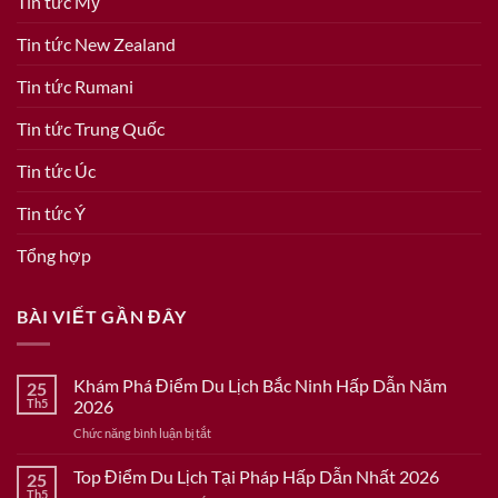
Tin tức Mỹ
Tin tức New Zealand
Tin tức Rumani
Tin tức Trung Quốc
Tin tức Úc
Tin tức Ý
Tổng hợp
BÀI VIẾT GẦN ĐÂY
Khám Phá Điểm Du Lịch Bắc Ninh Hấp Dẫn Năm
25
Th5
2026
ở
Chức năng bình luận bị tắt
Khám
Phá
Top Điểm Du Lịch Tại Pháp Hấp Dẫn Nhất 2026
25
Điểm
Th5