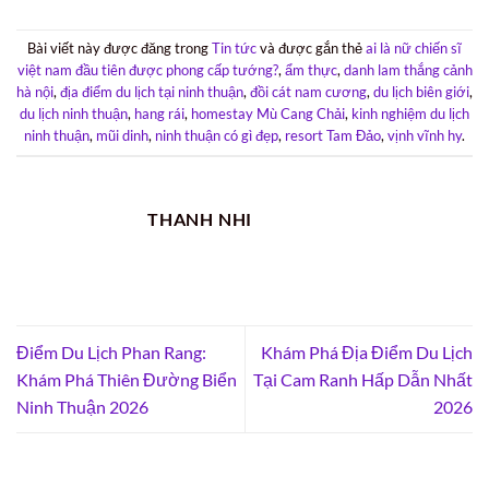
Bài viết này được đăng trong
Tin tức
và được gắn thẻ
ai là nữ chiến sĩ
việt nam đầu tiên được phong cấp tướng?
,
ẩm thực
,
danh lam thắng cảnh
hà nội
,
địa điểm du lịch tại ninh thuận
,
đồi cát nam cương
,
du lịch biên giới
,
du lịch ninh thuận
,
hang rái
,
homestay Mù Cang Chải
,
kinh nghiệm du lịch
ninh thuận
,
mũi dinh
,
ninh thuận có gì đẹp
,
resort Tam Đảo
,
vịnh vĩnh hy
.
THANH NHI
Điểm Du Lịch Phan Rang:
Khám Phá Địa Điểm Du Lịch
Khám Phá Thiên Đường Biển
Tại Cam Ranh Hấp Dẫn Nhất
Ninh Thuận 2026
2026