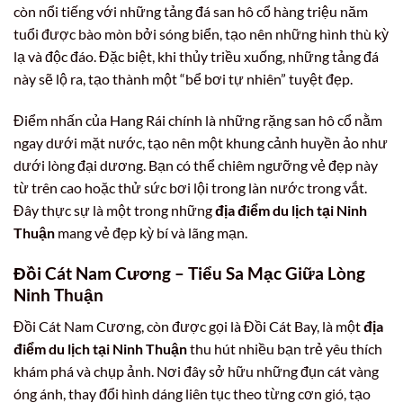
còn nổi tiếng với những tảng đá san hô cổ hàng triệu năm
tuổi được bào mòn bởi sóng biển, tạo nên những hình thù kỳ
lạ và độc đáo. Đặc biệt, khi thủy triều xuống, những tảng đá
này sẽ lộ ra, tạo thành một “bể bơi tự nhiên” tuyệt đẹp.
Điểm nhấn của Hang Rái chính là những rặng san hô cổ nằm
ngay dưới mặt nước, tạo nên một khung cảnh huyền ảo như
dưới lòng đại dương. Bạn có thể chiêm ngưỡng vẻ đẹp này
từ trên cao hoặc thử sức bơi lội trong làn nước trong vắt.
Đây thực sự là một trong những
địa điểm du lịch tại Ninh
Thuận
mang vẻ đẹp kỳ bí và lãng mạn.
Đồi Cát Nam Cương – Tiểu Sa Mạc Giữa Lòng
Ninh Thuận
Đồi Cát Nam Cương, còn được gọi là Đồi Cát Bay, là một
địa
điểm du lịch tại Ninh Thuận
thu hút nhiều bạn trẻ yêu thích
khám phá và chụp ảnh. Nơi đây sở hữu những đụn cát vàng
óng ánh, thay đổi hình dáng liên tục theo từng cơn gió, tạo