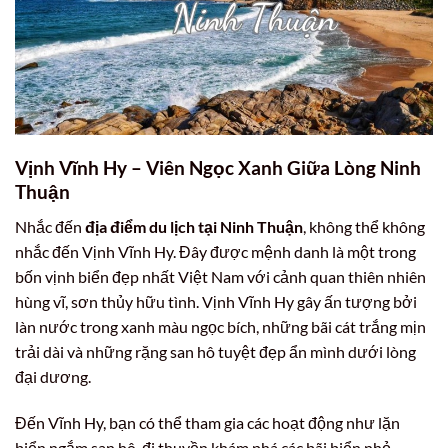
Vịnh Vĩnh Hy – Viên Ngọc Xanh Giữa Lòng Ninh
Thuận
Nhắc đến
địa điểm du lịch tại Ninh Thuận
, không thể không
nhắc đến Vịnh Vĩnh Hy. Đây được mệnh danh là một trong
bốn vịnh biển đẹp nhất Việt Nam với cảnh quan thiên nhiên
hùng vĩ, sơn thủy hữu tình. Vịnh Vĩnh Hy gây ấn tượng bởi
làn nước trong xanh màu ngọc bích, những bãi cát trắng mịn
trải dài và những rặng san hô tuyệt đẹp ẩn mình dưới lòng
đại dương.
Đến Vĩnh Hy, bạn có thể tham gia các hoạt động như lặn
biển ngắm san hô, đi thuyền khám phá các bãi biển nhỏ