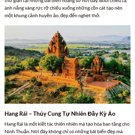
thư giãn tại những bãi biển hoang sơ nơi đây. Buổi chiều tà,
ánh nắng vàng rực rỡ chiếu xuống những cồn cát tạo nên
một khung cảnh huyền ảo, đẹp đến nghẹt thở.
Hang Rái – Thủy Cung Tự Nhiên Đầy Kỳ Ảo
Hang Rái là một kiệt tác thiên nhiên mà tạo hóa ban tặng cho
Ninh Thuận. Nơi đây không chỉ có những bãi biển đẹp mà