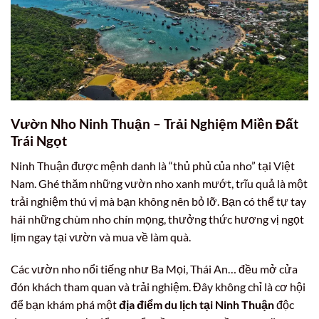
Vườn Nho Ninh Thuận – Trải Nghiệm Miền Đất
Trái Ngọt
Ninh Thuận được mệnh danh là “thủ phủ của nho” tại Việt
Nam. Ghé thăm những vườn nho xanh mướt, trĩu quả là một
trải nghiệm thú vị mà bạn không nên bỏ lỡ. Bạn có thể tự tay
hái những chùm nho chín mọng, thưởng thức hương vị ngọt
lịm ngay tại vườn và mua về làm quà.
Các vườn nho nổi tiếng như Ba Mọi, Thái An… đều mở cửa
đón khách tham quan và trải nghiệm. Đây không chỉ là cơ hội
để bạn khám phá một
địa điểm du lịch tại Ninh Thuận
độc