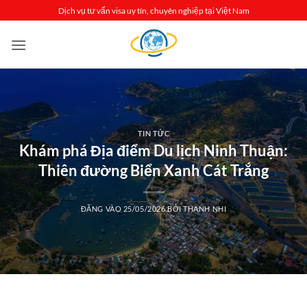
Bỏ
Dịch vụ tư vấn visa uy tín, chuyên nghiệp tại Việt Nam
qua
nội
dung
TIN TỨC
Khám phá Địa điểm Du lịch Ninh Thuận:
Thiên đường Biển Xanh Cát Trắng
ĐĂNG VÀO
25/05/2026
BỞI
THANH NHI