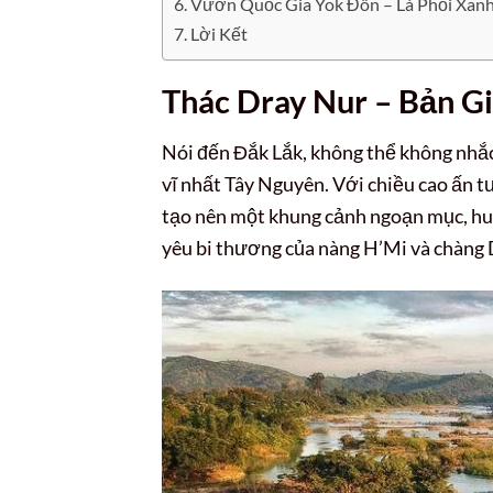
Vườn Quốc Gia Yok Đôn – Lá Phổi Xan
Lời Kết
Thác Dray Nur – Bản G
Nói đến Đắk Lắk, không thể không nhắ
vĩ nhất Tây Nguyên. Với chiều cao ấn 
tạo nên một khung cảnh ngoạn mục, huy
yêu bi thương của nàng H’Mi và chàng 