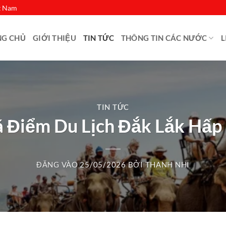
ệt Nam
NG CHỦ
GIỚI THIỆU
TIN TỨC
THÔNG TIN CÁC NƯỚC
L
TIN TỨC
 Điểm Du Lịch Đắk Lắk Hấp
ĐĂNG VÀO
25/05/2026
BỞI
THANH NHI