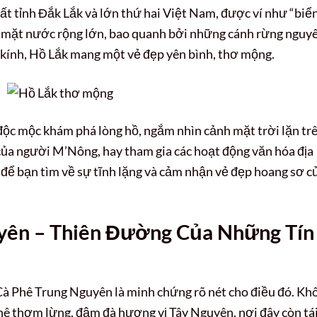
ất tỉnh Đắk Lắk và lớn thứ hai Việt Nam, được ví như “biể
ch mặt nước rộng lớn, bao quanh bởi những cánh rừng nguy
kính, Hồ Lắk mang một vẻ đẹp yên bình, thơ mộng.
độc mộc khám phá lòng hồ, ngắm nhìn cảnh mặt trời lặn tr
của người M’Nông, hay tham gia các hoạt động văn hóa địa
để bạn tìm về sự tĩnh lặng và cảm nhận vẻ đẹp hoang sơ c
yên – Thiên Đường Của Những Tín
 Cà Phê Trung Nguyên là minh chứng rõ nét cho điều đó. Kh
hê thơm lừng, đậm đà hương vị Tây Nguyên, nơi đây còn tá