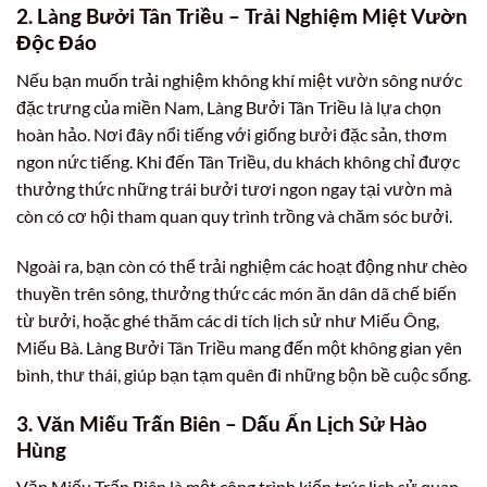
2. Làng Bưởi Tân Triều – Trải Nghiệm Miệt Vườn
Độc Đáo
Nếu bạn muốn trải nghiệm không khí miệt vườn sông nước
đặc trưng của miền Nam, Làng Bưởi Tân Triều là lựa chọn
hoàn hảo. Nơi đây nổi tiếng với giống bưởi đặc sản, thơm
ngon nức tiếng. Khi đến Tân Triều, du khách không chỉ được
thưởng thức những trái bưởi tươi ngon ngay tại vườn mà
còn có cơ hội tham quan quy trình trồng và chăm sóc bưởi.
Ngoài ra, bạn còn có thể trải nghiệm các hoạt động như chèo
thuyền trên sông, thưởng thức các món ăn dân dã chế biến
từ bưởi, hoặc ghé thăm các di tích lịch sử như Miếu Ông,
Miếu Bà. Làng Bưởi Tân Triều mang đến một không gian yên
bình, thư thái, giúp bạn tạm quên đi những bộn bề cuộc sống.
3. Văn Miếu Trấn Biên – Dấu Ấn Lịch Sử Hào
Hùng
Văn Miếu Trấn Biên là một công trình kiến trúc lịch sử quan