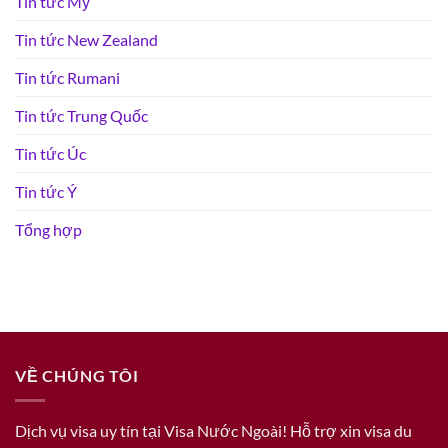
Tin tức Mỹ
Tin tức New Zealand
Tin tức Rumani
Tin tức Trung Quốc
Tin tức Úc
Tin tức Ý
Tổng hợp
VỀ CHÚNG TÔI
Dịch vụ visa uy tín tại Visa Nước Ngoài! Hỗ trợ xin visa du