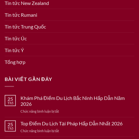
Tin tức New Zealand
Tin tức Rumani
Tin tức Trung Quốc
Tin tức Úc
Tin tức Ý
Tổng hợp
BÀI VIẾT GẦN ĐÂY
Khám Phá Điểm Du Lịch Bắc Ninh Hấp Dẫn Năm
25
Th5
2026
ở
Chức năng bình luận bị tắt
Khám
Phá
Top Điểm Du Lịch Tại Pháp Hấp Dẫn Nhất 2026
25
Điểm
Th5
ở
Chức năng bình luận bị tắt
Du
Top
Lịch