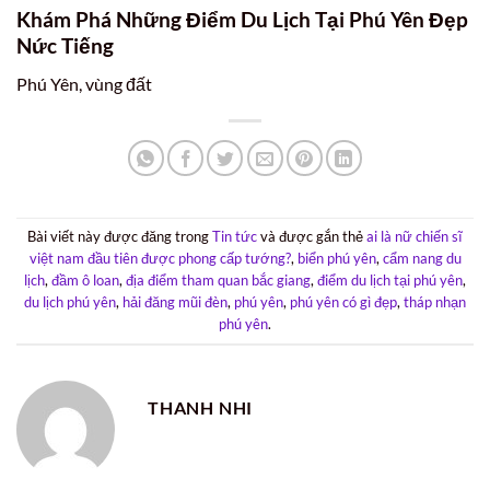
Khám Phá Những Điểm Du Lịch Tại Phú Yên Đẹp
Nức Tiếng
Phú Yên, vùng đất
Bài viết này được đăng trong
Tin tức
và được gắn thẻ
ai là nữ chiến sĩ
việt nam đầu tiên được phong cấp tướng?
,
biển phú yên
,
cẩm nang du
lịch
,
đầm ô loan
,
địa điểm tham quan bắc giang
,
điểm du lịch tại phú yên
,
du lịch phú yên
,
hải đăng mũi đèn
,
phú yên
,
phú yên có gì đẹp
,
tháp nhạn
phú yên
.
THANH NHI