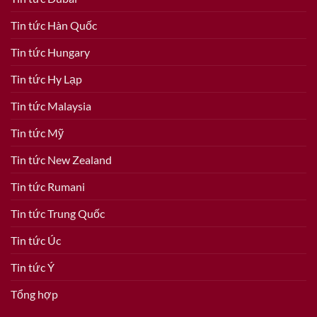
Tin tức Hàn Quốc
Tin tức Hungary
Tin tức Hy Lạp
Tin tức Malaysia
Tin tức Mỹ
Tin tức New Zealand
Tin tức Rumani
Tin tức Trung Quốc
Tin tức Úc
Tin tức Ý
Tổng hợp