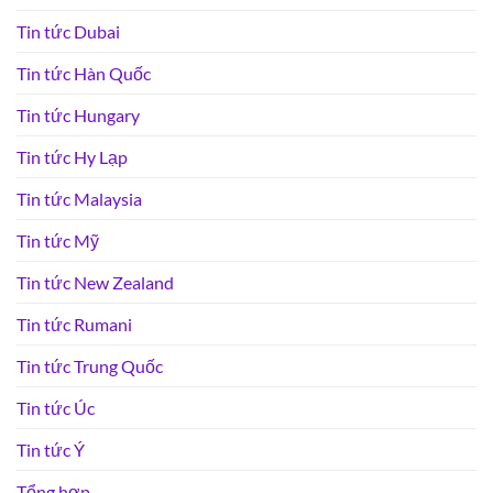
Tin tức Dubai
Tin tức Hàn Quốc
Tin tức Hungary
Tin tức Hy Lạp
Tin tức Malaysia
Tin tức Mỹ
Tin tức New Zealand
Tin tức Rumani
Tin tức Trung Quốc
Tin tức Úc
Tin tức Ý
Tổng hợp