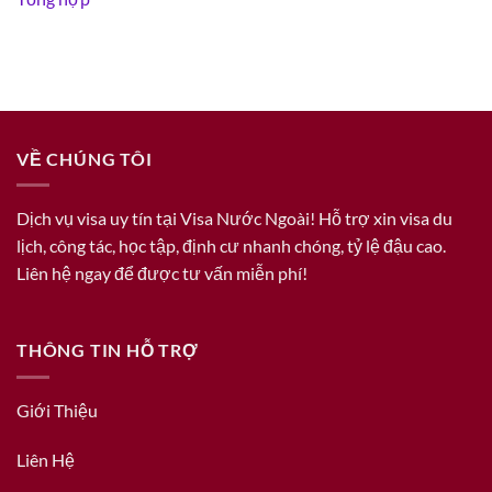
VỀ CHÚNG TÔI
Dịch vụ visa uy tín tại Visa Nước Ngoài! Hỗ trợ xin visa du
lịch, công tác, học tập, định cư nhanh chóng, tỷ lệ đậu cao.
Liên hệ ngay để được tư vấn miễn phí!
THÔNG TIN HỖ TRỢ
Giới Thiệu
Liên Hệ