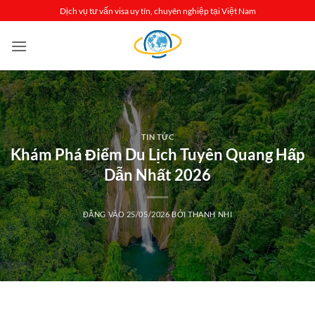
Bỏ
Dịch vụ tư vấn visa uy tín, chuyên nghiệp tại Việt Nam
qua
nội
dung
TIN TỨC
Khám Phá Điểm Du Lịch Tuyên Quang Hấp
Dẫn Nhất 2026
ĐĂNG VÀO
25/05/2026
BỞI
THANH NHI