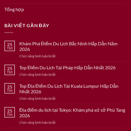
Tổng hợp
BÀI VIẾT GẦN ĐÂY
Khám Phá Điểm Du Lịch Bắc Ninh Hấp Dẫn Năm
25
Th5
2026
ở
Chức năng bình luận bị tắt
Khám
Phá
Top Điểm Du Lịch Tại Pháp Hấp Dẫn Nhất 2026
25
Điểm
Th5
ở
Chức năng bình luận bị tắt
Du
Top
Lịch
Điểm
Top Địa Điểm Du Lịch Tại Kuala Lumpur Hấp Dẫn
Bắc
25
Du
Th5
Nhất 2026
Ninh
Lịch
Hấp
ở
Chức năng bình luận bị tắt
Tại
Dẫn
Top
Pháp
Năm
Địa
Địa điểm du lịch tại Tokyo: Khám phá xứ sở Phù Tang
Hấp
25
2026
Điểm
Dẫn
Th5
2026
Du
Nhất
ở
Chức năng bình luận bị tắt
Lịch
2026
Địa
Tại